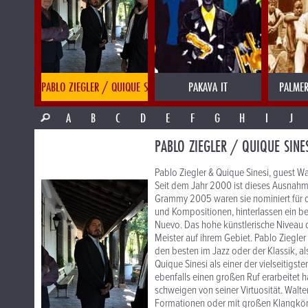
PABLO ZIEGLER / QUIQUE SINESI
PAKAVA IT
PALMER
A
B
C
D
E
F
G
H
I
J
PABLO ZIEGLER / QUIQUE SINE
Pablo Ziegler & Quique Sinesi, guest Wa
Seit dem Jahr 2000 ist dieses Ausnahme
Grammy 2005 waren sie nominiert für 
und Kompositionen, hinterlassen ein 
Nuevo. Das hohe künstlerische Niveau d
Meister auf ihrem Gebiet. Pablo Ziegler
den besten im Jazz oder der Klassik, a
Quique Sinesi als einer der vielseitigste
ebenfalls einen großen Ruf erarbeitet ha
schweigen von seiner Virtuosität. Walt
Formationen oder mit großen Klangkörp