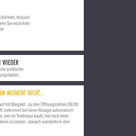
u können, müssen
nn Sie noch kein
ier
N WIEDER
die politische
tungsfaktor.
IM MOMENT NICHT...
f mit Bargeld - zu den Öffnungszeiten (16:00
kauft, bekommt bei einer Absage automatisch
 wer im Treibhaus kauft, hat nach einer
geben zu lassen - danach wanderts in den