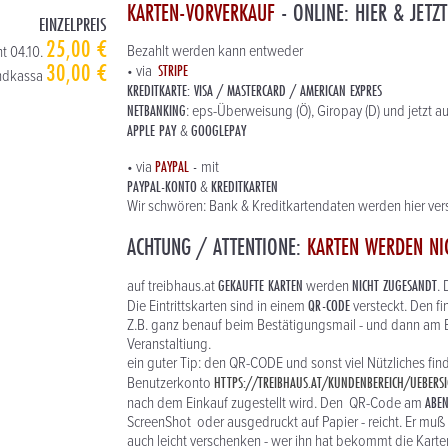
KARTEN-VORVERKAUF
- ONLINE: HIER & JETZT
EINZELPREIS
25,00 €
Bezahlt werden kann entweder
ht 04.10.
30,00 €
STRIPE
• via
ndkassa
KREDITKARTE: VISA / MASTERCARD / AMERICAN EXPRES
NETBANKING
: eps-Überweisung (Ö), Giropay (D) und jetzt a
APPLE PAY
GOOGLEPAY
&
PAYPAL
-
• via
mit
PAYPAL-KONTO
KREDITKARTEN
&
Wir schwören: Bank & Kreditkartendaten werden hier vers
ACHTUNG / ATTENTIONE:
KARTEN WERDEN NI
GEKAUFTE KARTEN
NICHT ZUGESANDT
auf treibhaus.at
werden
.
QR-CODE
Die Eintrittskarten sind in einem
versteckt. Den f
Z.B. ganz benauf beim Bestätigungsmail - und dann am E
Veranstaltiung.
ein guter Tip: den QR-CODE und sonst viel Nützliches fi
HTTPS://TREIBHAUS.AT/KUNDENBEREICH/UEBERSI
Benutzerkonto
ABE
nach dem Einkauf zugestellt wird. Den QR-Code am
ScreenShot oder ausgedruckt auf Papier - reicht. Er muß 
auch leicht verschenken - wer ihn hat bekommt die Karten