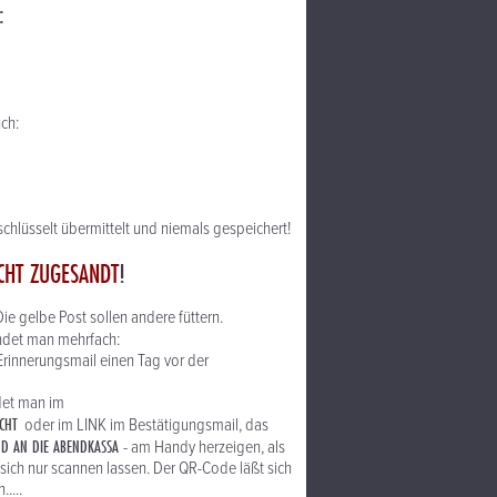
:
uch:
chlüsselt übermittelt und niemals gespeichert!
CHT ZUGESANDT
!
 Die gelbe Post sollen andere füttern.
indet man mehrfach:
rinnerungsmail einen Tag vor der
ndet man im
CHT
oder im LINK im Bestätigungsmail, das
ND AN DIE ABENDKASSA
- am Handy herzeigen, als
sich nur scannen lassen. Der QR-Code läßt sich
.....