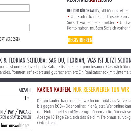
HEILIGER BÜROKRATIUS
, bitt für uns. Aber:
•
Um Karten kaufen und reservieren z
•
Sie sich vorher hier anmelden
Und we
Konto haben, müßten Sie sich vorher h
REGISTRIEREN
ORT VERGESSEN
K & FLORIAN SCHEUBA: SAG DU, FLORIAN, WAS IST JETZT SCHO
Journalist und der Investigativ-Kabarettist in einem gemeinsamen Gespräch über 
andes. Pointiert, reflektiert und gut recherchiert: Ein Realitätscheck mit Unterhal
KARTEN KAUFEN.
NUR RESERVIEREN TUN WIR 
ANZAHL
Karten kaufen kann man entweder im Treibhaus-Vorverkau
bis gegen 1:00) - Oder online: hier & jetzt. Wer online 
EN / PAY / PAGARE
das Eintrittsgeld samt Systemgebühren zurücküberwiesen,
EREN & SPÄTER ZAHLEN
Absage 10 Tage Zeit, sich das Geld im Treibhaus zurück
Opferstock.