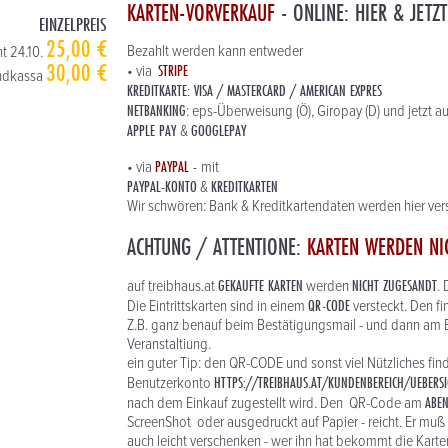
KARTEN-VORVERKAUF
- ONLINE: HIER & JETZT
EINZELPREIS
25,00 €
Bezahlt werden kann entweder
ht 24.10.
30,00 €
STRIPE
• via
ndkassa
KREDITKARTE: VISA / MASTERCARD / AMERICAN EXPRES
NETBANKING
: eps-Überweisung (Ö), Giropay (D) und jetzt a
APPLE PAY
GOOGLEPAY
&
PAYPAL
-
• via
mit
PAYPAL-KONTO
KREDITKARTEN
&
Wir schwören: Bank & Kreditkartendaten werden hier vers
ACHTUNG / ATTENTIONE:
KARTEN WERDEN NI
GEKAUFTE KARTEN
NICHT ZUGESANDT
auf treibhaus.at
werden
.
QR-CODE
Die Eintrittskarten sind in einem
versteckt. Den f
Z.B. ganz benauf beim Bestätigungsmail - und dann am E
Veranstaltiung.
ein guter Tip: den QR-CODE und sonst viel Nützliches fi
HTTPS://TREIBHAUS.AT/KUNDENBEREICH/UEBERSI
Benutzerkonto
ABE
nach dem Einkauf zugestellt wird. Den QR-Code am
ScreenShot oder ausgedruckt auf Papier - reicht. Er muß 
auch leicht verschenken - wer ihn hat bekommt die Karten