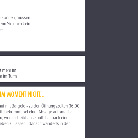
u können, müssen
nn Sie noch kein
ier
ht mehr im
am im Turm
IM MOMENT NICHT...
f mit Bargeld - zu den Öffnungszeiten (16:00
kauft, bekommt bei einer Absage automatisch
 wer im Treibhaus kauft, hat nach einer
geben zu lassen - danach wanderts in den