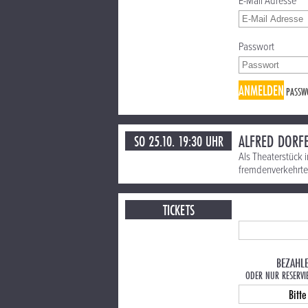
E-Mail Adresse
Passwort
ANMELDEN
PASSW
ALFRED DORFE
SO 25.10. 19:30 UHR
Als Theaterstück 
fremdenverkehrten
TICKETS
BEZAHL
ODER NUR RESERVI