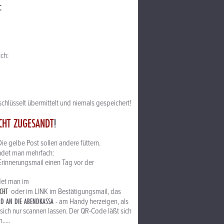
:
uch:
chlüsselt übermittelt und niemals gespeichert!
CHT ZUGESANDT
!
 Die gelbe Post sollen andere füttern.
indet man mehrfach:
rinnerungsmail einen Tag vor der
ndet man im
CHT
oder im LINK im Bestätigungsmail, das
ND AN DIE ABENDKASSA
- am Handy herzeigen, als
sich nur scannen lassen. Der QR-Code läßt sich
.....