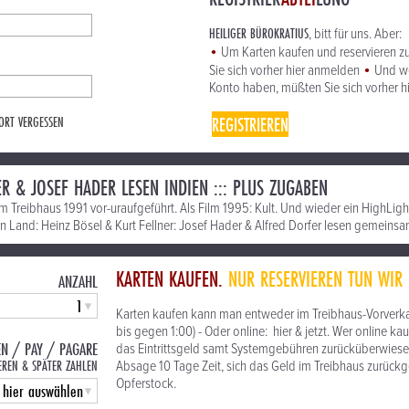
HEILIGER BÜROKRATIUS
, bitt für uns. Aber:
•
Um Karten kaufen und reservieren z
•
Sie sich vorher hier anmelden
Und we
Konto haben, müßten Sie sich vorher h
REGISTRIEREN
ORT VERGESSEN
R & JOSEF HADER LESEN INDIEN ::: PLUS ZUGABEN
im Treibhaus 1991 vor-uraufgeführt. Als Film 1995: Kult. Und wieder ein HighLig
 Land: Heinz Bösel & Kurt Fellner: Josef Hader & Alfred Dorfer lesen gemeins
KARTEN KAUFEN.
NUR RESERVIEREN TUN WIR 
ANZAHL
Karten kaufen kann man entweder im Treibhaus-Vorverkau
bis gegen 1:00) - Oder online: hier & jetzt. Wer online 
EN / PAY / PAGARE
das Eintrittsgeld samt Systemgebühren zurücküberwiesen,
EREN & SPÄTER ZAHLEN
Absage 10 Tage Zeit, sich das Geld im Treibhaus zurück
Opferstock.