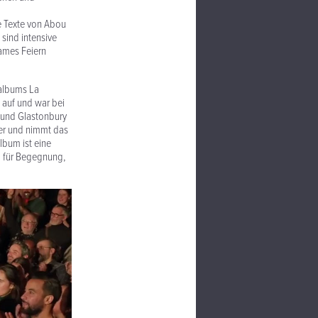
e Texte von Abou
sind intensive
sames Feiern
talbums La
a auf und war bei
o und Glastonbury
ter und nimmt das
lbum ist eine
m für Begegnung,