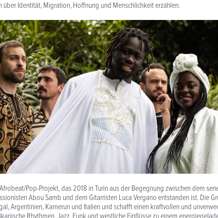
über Identität, Migration, Hoffnung und Menschlichkeit erzählen.
n Afrobeat/Pop-Projekt, das 2018 in Turin aus der Begegnung zwischen dem sen
ssionisten Abou Samb und dem Gitarristen Luca Vergano entstanden ist. Die Gr
al, Argentinien, Kamerun und Italien und schafft einen kraftvollen und unverw
ikanische Rhythmen, Jazz, Funk und westliche Einflüsse zu einem energiegela