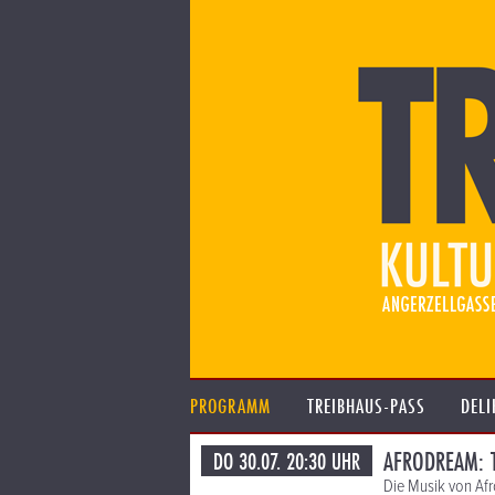
PROGRAMM
TREIBHAUS-PASS
DELI
AFRODREAM: T
DO 30.07. 20:30 UHR
Die Musik von Af