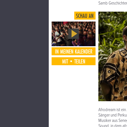
Samb Geschichten 
SCHAU AN
IN MEINEN KALENDER
MIT•TEILEN
Afrodream ist ei
Sänger und Perku
Musiker aus Seneg
Sound, in dem afr