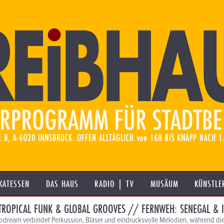
KATESSEN
DAS HAUS
RADIO | TV
MUSÄUM
KÜNSTLE
ROPICAL FUNK & GLOBAL GROOVES // FERNWEH: SENEGAL & I
rodream verbindet Perkussion, Bläser und eindrucksvolle Melodien, während di