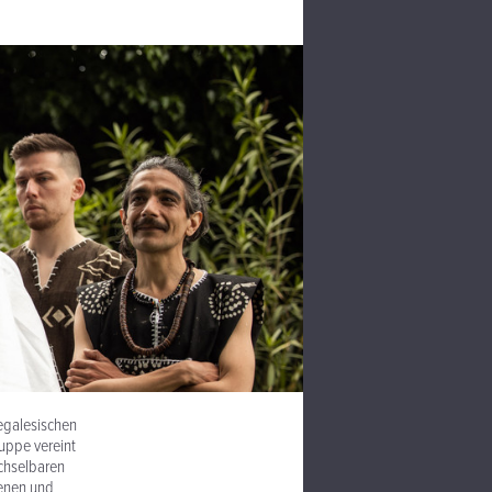
egalesischen
uppe vereint
echselbaren
denen und