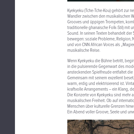
Kyekyeku (Tche-Tche-Kou) gehört zur n
Wandler zwischen den musikalischen We
Grooves und üppigen Trompeten, kombin
traditionelle ghanaische Folk-Stil) mit
Sound. In seinen Texten behandelt der 
bewegen: soziale Probleme, Religion, N
und von CNN African Voices als „Magier
musikalische Reise.
Wenn Kyekyeku die Bühne betritt, begi
in die pulsierende Gegenwart des moder
ansteckenden Spielfreude entfaltet die 
Gemeinsam mit seinem exzellent besetz
warm, erdig und elektrisierend ist. Vint
kraftvolle Arrangements – ein Klang, der
Die Konzerte von Kyekyeku sind mehr a
musikalischen Freiheit. Ob auf interna
Menschen über kulturelle Grenzen hinw
Ein Abend voller Groove, Seele und unw