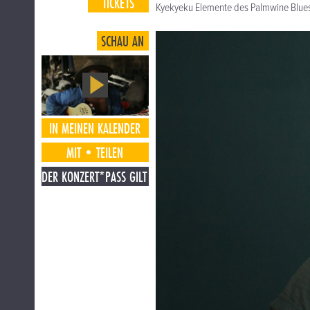
TICKETS
Kyekyeku Elemente des Palmwine Blues 
SCHAU AN
IN MEINEN KALENDER
MIT•TEILEN
DER KONZERT*PASS GILT