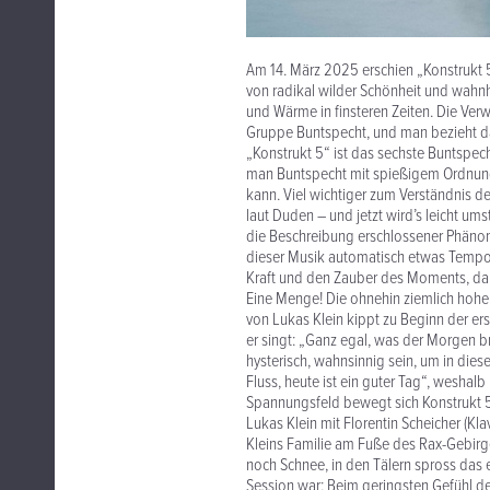
Am 14. März 2025 erschien „Konstrukt 
von radikal wilder Schönheit und wahnh
und Wärme in finsteren Zeiten. Die Ver
Gruppe Buntspecht, und man bezieht das 
„Konstrukt 5“ ist das sechste Buntspech
man Buntspecht mit spießigem Ordnung
kann. Viel wichtiger zum Verständnis de
laut Duden – und jetzt wird’s leicht um
die Beschreibung erschlossener Phänome
dieser Musik automatisch etwas Temporär
Kraft und den Zauber des Moments, dar
Eine Menge! Die ohnehin ziemlich hohe
von Lukas Klein kippt zu Beginn der er
er singt: „Ganz egal, was der Morgen b
hysterisch, wahnsinnig sein, um in diese
Fluss, heute ist ein guter Tag“, weshalb
Spannungsfeld bewegt sich Konstrukt 5 
Lukas Klein mit Florentin Scheicher (Kl
Kleins Familie am Fuße des Rax-Gebirge
noch Schnee, in den Tälern spross das er
Session war: Beim geringsten Gefühl de