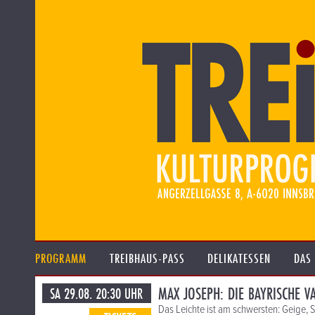
PROGRAMM
TREIBHAUS-PASS
DELIKATESSEN
DAS
MAX JOSEPH: DIE BAYRISCHE 
SA 29.08. 20:30 UHR
Das Leichte ist am schwersten: Geige, S