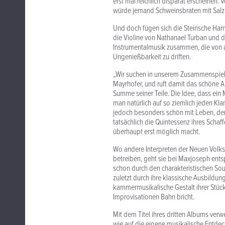
erst mal reichlich disparat erscheinen. 
würde jemand Schweinsbraten mit Salzb
Und doch fügen sich die Steirische Har
die Violine von Nathanael Turban und d
Instrumentalmusik zusammen, die von al
Ungenießbarkeit zu driften.
„Wir suchen in unserem Zusammenspiel i
Mayrhofer, und ruft damit das schöne Ar
Summe seiner Teile. Die Idee, dass ein
man natürlich auf so ziemlich jeden Kl
jedoch besonders schön mit Leben, den
tatsächlich die Quintessenz ihres Schaff
überhaupt erst möglich macht.
Wo andere Interpreten der Neuen Volks
betreiben, geht sie bei Maxjoseph entsp
schon durch den charakteristischen Sou
zuletzt durch ihre klassische Ausbildu
kammermusikalische Gestalt ihrer Stüc
Improvisationen Bahn bricht.
Mit dem Titel ihres dritten Albums ver
wie auf die eigene musikalische Entdec