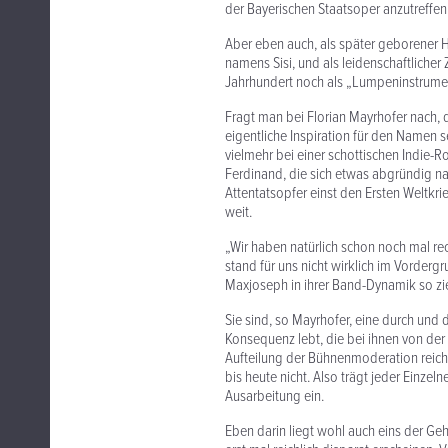
der Bayerischen Staatsoper anzutreffen
Aber eben auch, als später geborener H
namens Sisi, und als leidenschaftlicher 
Jahrhundert noch als „Lumpeninstrument“
Fragt man bei Florian Mayrhofer nach, de
eigentliche Inspiration für den Namen 
vielmehr bei einer schottischen Indie-
Ferdinand, die sich etwas abgründig n
Attentatsopfer einst den Ersten Weltkr
weit.
„Wir haben natürlich schon noch mal re
stand für uns nicht wirklich im Vorderg
Maxjoseph in ihrer Band-Dynamik so zi
Sie sind, so Mayrhofer, eine durch un
Konsequenz lebt, die bei ihnen von der 
Aufteilung der Bühnenmoderation reicht
bis heute nicht. Also trägt jeder Einze
Ausarbeitung ein.
Eben darin liegt wohl auch eins der G