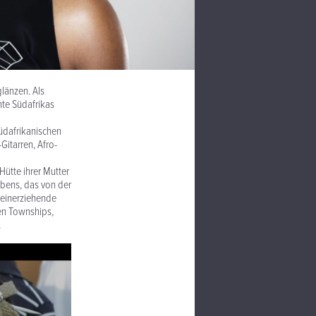
länzen. Als
hte Südafrikas
üdafrikanischen
itarren, Afro-
ütte ihrer Mutter
ebens, das von der
lleinerziehende
en Townships,
.