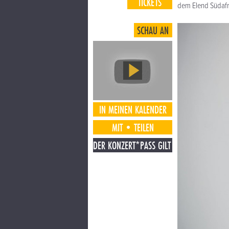
TICKETS
dem Elend Südafri
SCHAU AN
IN MEINEN KALENDER
MIT•TEILEN
DER KONZERT*PASS GILT