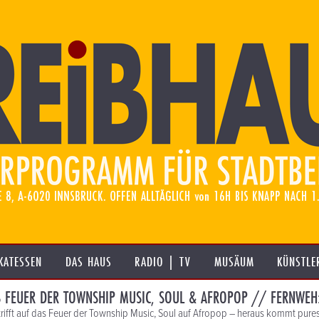
KATESSEN
DAS HAUS
RADIO | TV
MUSÄUM
KÜNSTLE
S FEUER DER TOWNSHIP MUSIC, SOUL & AFROPOP // FERNWEH
 trifft auf das Feuer der Township Music, Soul auf Afropop – heraus kommt pure