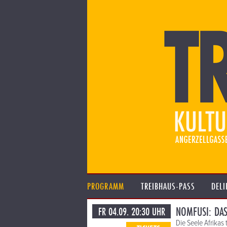
PROGRAMM
TREIBHAUS-PASS
DELI
NOMFUSI: DA
FR 04.09. 20:30 UHR
Die Seele Afrikas