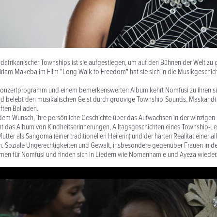
afrikanischer Townships ist sie aufgestiegen, um auf den Bühnen der Welt zu g
Miriam Makeba im Film "Long Walk to Freedom" hat sie sich in die Musikgeschic
Konzertprogramm und einem bemerkenswerten Album kehrt Nomfusi zu ihren s
nd belebt den musikalischen Geist durch groovige Township-Sounds, Maskandi-G
ften Balladen.
em Wunsch, ihre persönliche Geschichte über das Aufwachsen in der winzigen H
cht das Album von Kindheitserinnerungen, Alltagsgeschichten eines Township-L
r Mutter als Sangoma (einer traditionellen Heilerin) und der harten Realität einer a
rn. Soziale Ungerechtigkeiten und Gewalt, insbesondere gegenüber Frauen in d
emen für Nomfusi und finden sich in Liedern wie Nomanhamle und Ayeza wieder