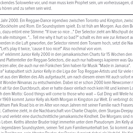
uckendes Solowerke vor, und man muss kein Prophet sein, um vorherzusagen, 
u hören und zu sehen sein wird.
s Jahr 2000. Ein Reggae-Dance irgendwo zwischen Toronto und Kingston, zwis
 Stockholm und Rom. Ein Soundsystem spielt. Es ist früh am Morgen. Aus den B
m, dazu ertönt eine Stimme: "If love so nice ..." Der Selector zieht am Mischpult d
 alle mitsingen. "... Tell me why it hurt so bad?" schallt es ihm wie zur Antwort a
erden in die Luft geworfen, der Selector nimmt dem Tonarm hoch, setzt die Na
"Let's play it twice, 'cause it too nice!" Also nochmal von vorn.
ice" erklimmt Junior Kelly 2000 in den jamaikanischen Charts für 15 Wochen den 
 und Plattenteller der Reggae-Selectors, die auch nur halbwegs kapieren was Qua
Herzen aller, die auch nur ein Fünkchen Sinn haben für Musik "Made in Jamaica".
ce" katapultiert sich Junior Kelly in die Liga der Top Reggae-Artists und für viele 
met aus den Weiten des Alls aufgetaucht, um nach diesem einen Hit auch sofort 
it Wonder-Nirvanas zu entschwinden. Dabei ist er schon 2000 kein Newcomer 
t alt für den Durchbruch, aber er hatte davor einfach noch kein Hit und keinen
ch dem Motto: Good things will come to those who wait – Gut Ding will Weile h
1969 kommt Junior Kelly als Keith Morgan in Kingston zur Welt. Er verbringt do
altham Park Road bis er im Alter von neun Jahren mit seiner Familie nach Fraser
. Catherine zieht, in die Nachbarschaft von Charlie Chaplin, dem Sturgav-Deejay
e und verlebt eine durchschnittliche jamaikanische Kindheit. Die Morgans sind ni
m Leben. Keiths ältester Bruder trägt immerhin unter dem Pseudonym Jim Kelly a
 legendären Soundsystem, seinen Teil zum Familienunterhalt bei. So kommt auch