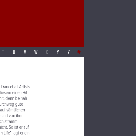
T
U
V
W
X
Y
Z
#
Dancehall Artists
 diesem einen Hit
hlt, denn beinah
durchweg gute
 auf sämtlichen
o sind von ihm
ich stramm
ht. So ist er auf
Life" legt er ein