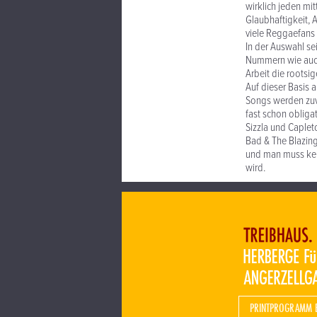
wirklich jeden mi
Glaubhaftigkeit, 
viele Reggaefans
In der Auswahl se
Nummern wie auch
Arbeit die rootsi
Auf dieser Basis 
Songs werden zuvo
fast schon obliga
Sizzla und Caplet
Bad & The Blazing
und man muss kein
wird.
PRINTPROGRAMM 