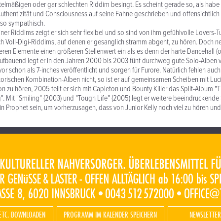
ttelmäßigen oder gar schlechten Riddim besingt. Es scheint gerade so, als habe 
Authentizität und Consciousness auf seine Fahne geschrieben und offensichtlich 
 so sympathisch.
iner Riddims zeigt er sich sehr flexibel und so sind von ihm gefühlvolle Lovers-
 Voll-Digi-Riddims, auf denen er gesanglich stramm abgeht, zu hören. Doch n
geren Elemente einen größeren Stellenwert ein als es denn der harte Dancehall (
aufbauend legt er in den Jahren 2000 bis 2003 fünf durchweg gute Solo-Alben vo
r schon als 7-inches veröffentlicht und sorgen für Furore. Natürlich fehlen auc
torischen Kombination-Alben nicht, so ist er auf gemeinsamen Scheiben mit Luc
on zu hören, 2005 teilt er sich mit Capleton und Bounty Killer das Split-Album 
". Mit "Smiling" (2003) und "Tough Life" (2005) legt er weitere beeindruckende
 Prophet sein, um vorherzusagen, dass von Junior Kelly noch viel zu hören und
ETC. DOWNLOADEN
PROGRAMM IM KALENDER SPEICHERN
NEWSLETTER