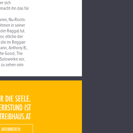
er sich
macht ihn das für
Tunes, Nu-Roots-
ehmen in seiner
oder Ragga) tut.
r, etliche der
h die im Reggae
iano, Anthony B.,
"The Good, The
 Solowerke vor,
 zu sehen sein
 ABONNIEREN