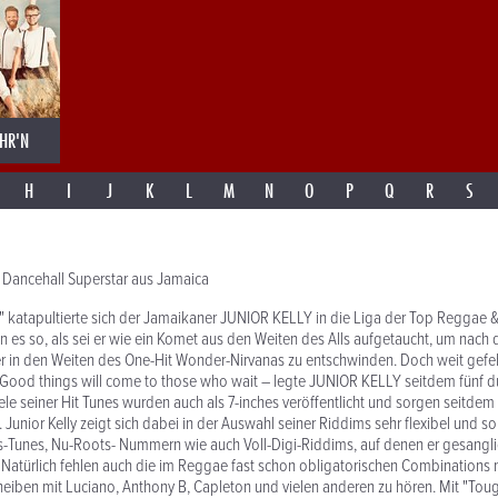
HR'N
H
I
J
K
L
M
N
O
P
Q
R
S
 Dancehall Superstar aus Jamaica
" katapultierte sich der Jamaikaner JUNIOR KELLY in die Liga der Top Reggae & 
en es so, als sei er wie ein Komet aus den Weiten des Alls aufgetaucht, um nach
r in den Weiten des One-Hit Wonder-Nirvanas zu entschwinden. Doch weit gefe
Good things will come to those who wait – legte JUNIOR KELLY seitdem fünf 
iele seiner Hit Tunes wurden auch als 7-inches veröffentlicht und sorgen seitdem
 Junior Kelly zeigt sich dabei in der Auswahl seiner Riddims sehr flexibel und s
rs-Tunes, Nu-Roots- Nummern wie auch Voll-Digi-Riddims, auf denen er gesangl
 Natürlich fehlen auch die im Reggae fast schon obligatorischen Combinations nic
ben mit Luciano, Anthony B, Capleton und vielen anderen zu hören. Mit "Tough 