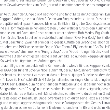
n Berührung, sein ältester Bruder, der Deejay, fungiert dabei als Vorbild. Als Keith
 einem Gewaltverbrechen zum Opfer, er wird in unmittelbarer Nähe des morgans
für Keith. Doch der Junge blickt nach vorne und fängt Mitte der Achtziger an, Lyr
eggae-Riddims, die er auf den B-Seiten von Singles findet, zu üben. Dies tut e
, später mit ein paar Kumpels, bis er schließlich anfängt, bei Soundsystems a
und als Hommage an seinen ermordeten Bruder, wählt er für sich den Künstlerna
tionsquellen und Favourite-Artists nennt er unter anderem Bob Marley, Big Youth
 er für das Neco-Label seine erste Studioaufnahme. "Over Her Body" heißt die S
llzu viel Beachtung. Zwar hat er in der Folgezeit Auftritte bei Live-Shows, doch da
n Jahre, ehe 1993 seine zweite Single "Give Them A Bly" erscheint. "Go To Hell
owie diverse Aufnahmen wie "Hungry Days" oder "Good Tidings" für das Front 
t Auftritte auf den wichtigsten Festivals auf Jamaika, so auf dem Reggae-Sunsp
A wird er häufiger für Live-Auftritte gebucht.
e unauffällige, eher unspektakuläre Karriere dahin, wie sie für das Reggae-Biz n
 er 1999 den Tune "If Love So Nice" aufnimmt, der auf M-Rush veröffentlicht wird
s scheint es sich bezahlt zu machen, dass er kein blutjunger Bursche ist, dem der
r "If Love So Nice" schließlich Nr.1 der jamaikanischen Single-Charts ist, bringt er
r 2000 sein Debut-Album "Rising" auf den Markt; die Single ist darauf noch nicht
ngs erfreut sich "Rising" nun eines starken Interesses und es zeigt sich, dass h
dabei ist, sich zu entfalten. Sein künstlerisches Schaffen wird durch seinen Gla
 Rasta deutlich beeinflusst. Dabei offenbart er sich durch seine Texte als beme
legt und weniger aggressiv dogmatisch als viele Protagonisten des Genres. Hinz
ung durch den schnellen Dollar verfällt wie manch anderer im Biz und nicht im F