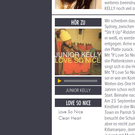
weiteres beeindr
KELLY noch viel z
Wir schreiben da
HÖR ZU
Sydney, zwischen
"Stir It Up"-Riddi
er weiß, es werden
entgegen. Arme w
der Platte zurück. 
Mit "If Love So N
die Plattenkisten
singt sich in die 
Mit "If Love So Ni
sei er wie ein Ko
Weiten des One H
Jahren schon rech
JUNIOR KELLY
Start. Beinahe na
Am 23. September 
LOVE SO NICE
Kindheit in der W
Love So Nice
Town im Parrish St
Clean Heart
besucht die Schul
aber es reicht zu
Killamanjaro, dem