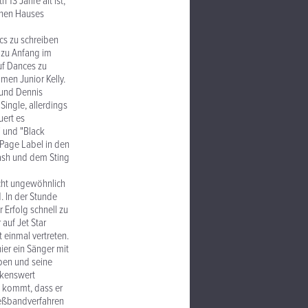
 13 Jahre alt ist,
chen Hauses
ics zu schreiben
r zu Anfang im
uf Dances zu
men Junior Kelly.
 und Dennis
ingle, allerdings
uert es
" und "Black
Page Label in den
lash und dem Sting
icht ungewöhnlich
. In der Stunde
 Erfolg schnell zu
 auf Jet Star
 einmal vertreten.
ier ein Sänger mit
uben und seine
rkenswert
u kommt, dass er
ließbandverfahren