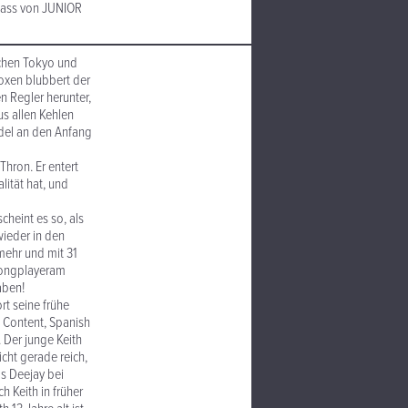
dass von JUNIOR
chen Tokyo und
oxen blubbert der
en Regler herunter,
us allen Kehlen
del an den Anfang
Thron. Er entert
lität hat, und
scheint es so, als
wieder in den
mehr und mit 31
 Longplayeram
aben!
rt seine frühe
s Content, Spanish
. Der junge Keith
cht gerade reich,
ls Deejay bei
 Keith in früher