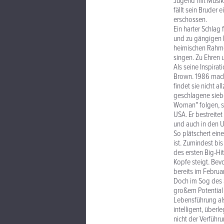
Jugend mit Musik i
fällt sein Bruder
erschossen.
Ein harter Schlag 
und zu gängigen R
heimischen Rahmen
singen. Zu Ehren 
Als seine Inspira
Brown. 1986 macht
findet sie nicht a
geschlagene siebe
Woman" folgen, s
USA. Er bestreite
und auch in den US
So plätschert ein
ist. Zumindest bis
des ersten Big-Hit
Kopfe steigt. Bevo
bereits im Februa
Doch im Sog des So
großem Potential 
Lebensführung als
intelligent, über
nicht der Verführ