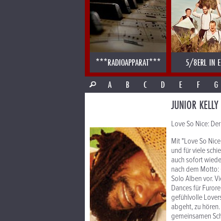
***RADIOAPPARAT***
5/8ERL IN E
A
B
C
D
E
F
G
JUNIOR KELLY
Love So Nice: Der
Mit "Love So Nice
und für viele schi
auch sofort wiede
nach dem Motto: 
Solo Alben vor. V
Dances für Furore.
gefühlvolle Love
abgeht, zu hören.
gemeinsamen Schei