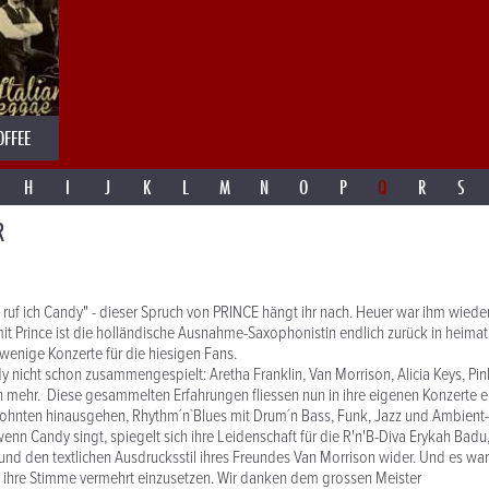
OFFEE
H
I
J
K
L
M
N
O
P
Q
R
S
R
l ruf ich Candy" - dieser Spruch von PRINCE hängt ihr nach. Heuer war ihm wied
t Prince ist die holländische Ausnahme-Saxophonistin endlich zurück in heimat
 wenige Konzerte für die hiesigen Fans.
 nicht schon zusammengespielt: Aretha Franklin, Van Morrison, Alicia Keys, Pin
n mehr. Diese gesammelten Erfahrungen fliessen nun in ihre eigenen Konzerte ei
hnten hinausgehen, Rhythm´n`Blues mit Drum´n Bass, Funk, Jazz und Ambient
enn Candy singt, spiegelt sich ihre Leidenschaft für die R'n'B-Diva Erykah Badu,
nd den textlichen Ausdrucksstil ihres Freundes Van Morrison wider. Und es war
, ihre Stimme vermehrt einzusetzen. Wir danken dem grossen Meister