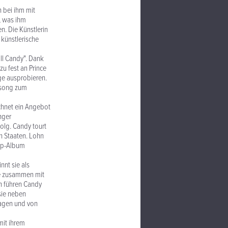
 bei ihm mit
, was ihm
n. Die Künstlerin
 künstlerische
ll Candy". Dank
zu fest an Prince
ge ausprobieren.
elsong zum
ichnet ein Angebot
nger
olg. Candy tourt
en Staaten. Lohn
op-Album
nt sie als
sie zusammen mit
n führen Candy
sie neben
ragen und von
mit ihrem