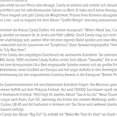
nzerten in Aussicht.
inn erhält sie von Prince eine Absage. Candy ist wütend und meldet sich danach
schriftlich und mit selbstbewussten Sätzen zu Wort: Er habe doch keine Ahnung
rince reagiert und gibt Candy die Möglichkeit, Proben ihres Könnens abzugebe
ler Linie - und so beginnt mit dem Album "Graffiti Bridge" eine lang andauernde
mentiert die Klasse Candy Dulfers mit seinem Ausspruch: "When I Need Sax, I Ca
g arbeitet sie danach für Jil Jones und Patti LaBelle. Doch Candy mag sich nicht 
te unabhängig sein, wieder öfter mit einer eigenen Band spielen und neue We
entwickelt sich ihr zusammen mit "Eurythmics"-Dave Stewart eingespielter Tit
m "Lily Was Here".
et für Candy den entgültigen Durchbruch als anerkannte Künstlerin: Sie unterze
BMG Ariola. 1990 erscheint Candy Dulfers erstes Solo-Album "Saxuality". Die in e
t dem Komponisten Ulco Bed eingespielte Scheibe erweist sich als großer Erf
Niederlande, einen Großteil von Europa und hat sogar Auftritte in den Vereinigt
Nominierung bei den angesehenen Grammy Awards in der Kategorie "Bestes P
che Zusammenarbeiten mit verschiedensten Künstlern folgen: Van Morrison gewin
 seinen Auftritt auf dem Pinkpop-Festival. Vor rund 130000 Zuschauern spielt 
m Knebworth-Festival. 1993 folgt ihr zweites Album "Sax-A-Go-Go". Neue Toure
 sogar nach Asien. Zum 50. Jahrestag des Endes des zweiten Weltkriegs wirkt 
 Cocker, UB 40 und Art Garfunkel in Arnheim mit. Die Show wird weltweit übert
chauern verfolgt.
t Candy das Album "Big Girl". Es enthält mit "Wake Me Then It's Over" ein Duett 