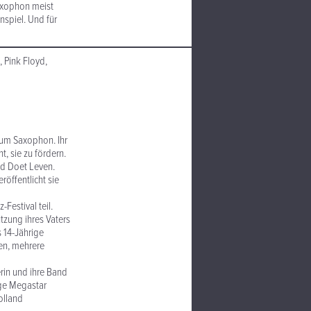
Saxophon meist
nspiel. Und für
, Pink Floyd,
zum Saxophon. Ihr
t, sie zu fördern.
gd Doet Leven.
röffentlicht sie
Festival teil.
tzung ihres Vaters
s 14-Jährige
gen, mehrere
rin und ihre Band
ige Megastar
olland