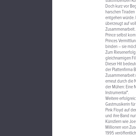
stattfindenden Ko
Doch kurz vor Beg
harschen Tiraden 
entgehen würde. P
überzeugt auf vol
Zusammenarbeit.
Prince selbst kom
Princes Vermittlun
binden – sie möch
Zum Riesenerfolg 
gleichnamigen Fil
Dieser Hit bedeut
der Plattenfirma 
Zusammenarbeit mi
erneut durch die 
der Mühen: Eine 
Instrumental".
Weitere erfolgrei
Gastmusikerin für
Pink Floyd auf de
und ihre Band nun
Künstlern wie Joe
Millionen von Zus
1995 veröffentlich