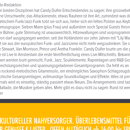
de-Redaktion
n beiden Disziplinen hat Candy Dulfer Entscheidendes zu sagen: ihre grooveb
hne Umschweife, das Attackierende, etwas Rauhere ist ihre Art, zumindest was
tischem Funk/Jazz-Funk tobt sie sich aus, hinter sich ein fettes Polster aus Key
musgruppe. Sieben Mann (plus Frau) und außerdem noch Special Guests throne
r Bühne, gute Stimmung ist unausweichlich, Hitzewallungen sind vorprogrammi
avon darf ausgegangen werden: seit die Holländerin vor zehn Jahren mit "Lily Wa
 ist sie aus der europäischen Funk- und Jazzszene nicht mehr wegzudenken. Sie s
Stewart, Van Morrison, Prince und Aretha Franklin. Candy Dulfer tourte um die
e ist Live In Amsterdam die erste Veröffentlichung eines Live-Mitschnitts. Beka
en werden bunt gemischt, Funk, Jazz, Soulelemente, Rapeinlagen und R&B Gr
wechslungsreichen und spannungsgeladenen Gesamtprogramm. Da fehlt es an 
 ein rockend-melodisches Gitarrensolo, ein eindringliches Saxophon-Schlagzeugdu
otische Gesangseinlagen, vollmundige Soundkollagen und Effekte: Alles ist per
emals wird es einseitig, ständig passiert etwas Neues. Die Arrangements sind tad
llade, die Musiker geben alles. Mehr gibt es dazu nicht zu sagen: Rund ist wenn
nn