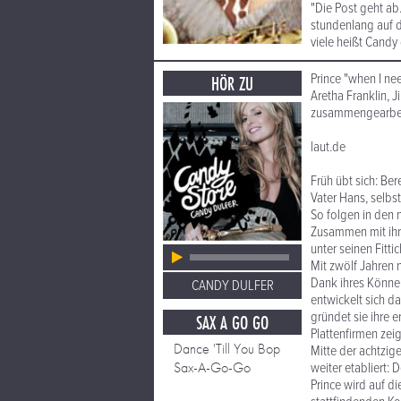
"Die Post geht ab
stundenlang auf d
viele heißt Candy
Prince "when I nee
HÖR ZU
Aretha Franklin, 
zusammengearbeite
laut.de
Früh übt sich: Be
Vater Hans, selbst
So folgen in den 
Zusammen mit ihrem
unter seinen Fitti
Mit zwölf Jahren 
Dank ihres Können
CANDY DULFER
entwickelt sich d
gründet sie ihre 
SAX A GO GO
Plattenfirmen zeig
Dance 'Till You Bop
Mitte der achtzig
Sax-A-Go-Go
weiter etabliert:
Prince wird auf di