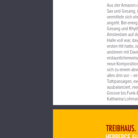
Aus der Amazon.
Sax und Gesang, i
vermitteln sich o
angeht. Bei energe
Gesang und Rhyth
Amsterdam auf de
Halle voll war, d
ersten Hit hatte,
anderem mit Dave 
erstaunlicherweis
neue Komposition
sich zu einem ab
alles drin vor --
Tuttipassagen, ex
ausbalanciert, ni
Groove bis Funk-Ba
Katharina Lohma