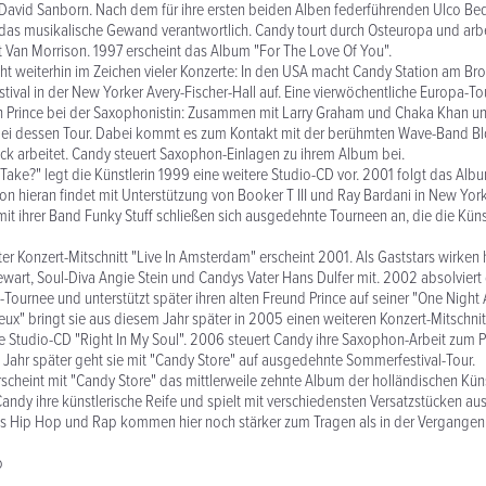
 David Sanborn. Nach dem für ihre ersten beiden Alben federführenden Ulco Bed
das musikalische Gewand verantwortlich. Candy tourt durch Osteuropa und arb
Van Morrison. 1997 erscheint das Album "For The Love Of You".
ht weiterhin im Zeichen vieler Konzerte: In den USA macht Candy Station am Bro
ival in der New Yorker Avery-Fischer-Hall auf. Eine vierwöchentliche Europa-Tou
h Prince bei der Saxophonistin: Zusammen mit Larry Graham und Chaka Khan unt
bei dessen Tour. Dabei kommt es zum Kontakt mit der berühmten Wave-Band Bl
k arbeitet. Candy steuert Saxophon-Einlagen zu ihrem Album bei.
 Take?" legt die Künstlerin 1999 eine weitere Studio-CD vor. 2001 folgt das Albu
ion hieran findet mit Unterstützung von Booker T III und Ray Bardani in New Yo
it ihrer Band Funky Stuff schließen sich ausgedehnte Tourneen an, die die Küns
er Konzert-Mitschnitt "Live In Amsterdam" erscheint 2001. Als Gaststars wirken h
art, Soul-Diva Angie Stein und Candys Vater Hans Dulfer mit. 2002 absolviert
-Tournee und unterstützt später ihren alten Freund Prince auf seiner "One Night 
reux" bringt sie aus diesem Jahr später in 2005 einen weiteren Konzert-Mitschnit
e Studio-CD "Right In My Soul". 2006 steuert Candy ihre Saxophon-Arbeit zum 
n Jahr später geht sie mit "Candy Store" auf ausgedehnte Sommerfestival-Tour.
scheint mit "Candy Store" das mittlerweile zehnte Album der holländischen Künst
 Candy ihre künstlerische Reife und spielt mit verschiedensten Versatzstücken au
us Hip Hop und Rap kommen hier noch stärker zum Tragen als in der Vergangenh
o