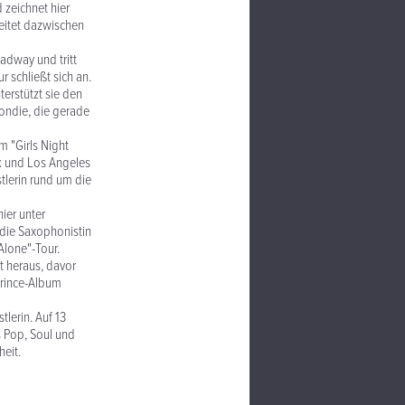
 zeichnet hier
eitet dazwischen
adway und tritt
r schließt sich an.
erstützt sie den
ondie, die gerade
m "Girls Night
rk und Los Angeles
tlerin rund um die
ier unter
 die Saxophonistin
Alone"-Tour.
t heraus, davor
Prince-Album
lerin. Auf 13
s Pop, Soul und
eit.