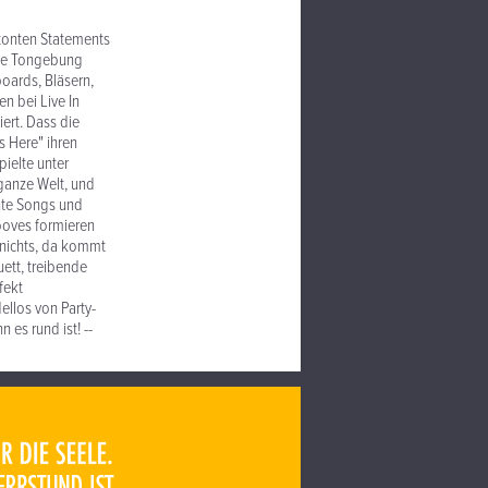
etonten Statements
 die Tongebung
boards, Bläsern,
n bei Live In
ert. Dass die
s Here" ihren
pielte unter
 ganze Welt, und
nnte Songs und
ooves formieren
nichts, da kommt
ett, treibende
fekt
ellos von Party-
 es rund ist! --