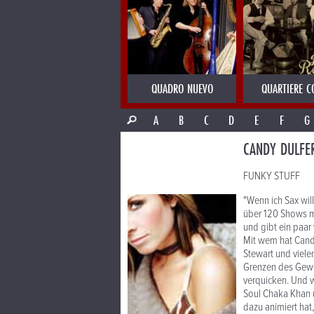
QUADRO NUEVO
QUARTIERE C
A
B
C
D
E
F
G
CANDY DULFE
FUNKY STUFF
"Wenn ich Sax wil
über 120 Shows mi
und gibt ein paar
Mit wem hat Candy
Stewart und viele
Grenzen des Gewo
verquicken. Und w
Soul Chaka Khan u
dazu animiert hat