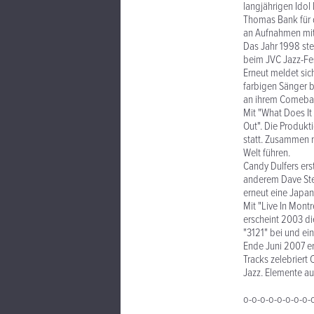
langjährigen Idol
Thomas Bank für 
an Aufnahmen mit 
Das Jahr 1998 ste
beim JVC Jazz-Fest
Erneut meldet sic
farbigen Sänger 
an ihrem Comebac
Mit "What Does It
Out". Die Produkt
statt. Zusammen m
Welt führen.
Candy Dulfers erst
anderem Dave Stew
erneut eine Japan
Mit "Live In Mont
erscheint 2003 di
"3121" bei und ei
Ende Juni 2007 er
Tracks zelebriert
Jazz. Elemente a
o-o-o-o-o-o-o-o-