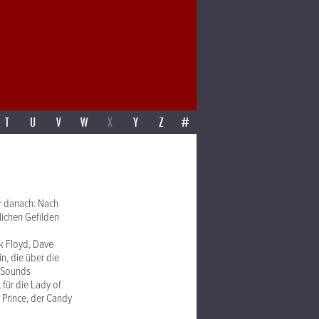
T
U
V
W
X
Y
Z
#
er danach: Nach
lichen Gefilden
k Floyd, Dave
n, die über die
-Sounds
 für die Lady of
 Prince, der Candy