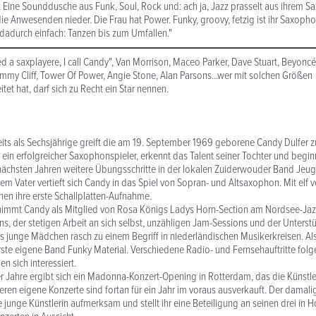
. Eine Sounddusche aus Funk, Soul, Rock und: ach ja, Jazz prasselt aus ihrem 
ie Anwesenden nieder. Die Frau hat Power. Funky, groovy, fetzig ist ihr Saxopho
 dadurch einfach: Tanzen bis zum Umfallen."
d a saxplayere, I call Candy", Van Morrison, Maceo Parker, Dave Stuart, Beyoncé
Jimmy Cliff, Tower Of Power, Angie Stone, Alan Parsons...wer mit solchen Größen
t hat, darf sich zu Recht ein Star nennen.
reits als Sechsjährige greift die am 19. September 1969 geborene Candy Dulfer 
 ein erfolgreicher Saxophonspieler, erkennt das Talent seiner Tochter und beginn
nächsten Jahren weitere Übungsschritte in der lokalen Zuiderwouder Band Jeu
 Vater vertieft sich Candy in das Spiel von Sopran- und Altsaxophon. Mit elf ve
chen ihre erste Schallplatten-Aufnahme.
nimmt Candy als Mitglied von Rosa Königs Ladys Horn-Section am Nordsee-Jazz-
s, der stetigen Arbeit an sich selbst, unzähligen Jam-Sessions und der Unterstü
as junge Mädchen rasch zu einem Begriff in niederländischen Musikerkreisen. Al
erste eigene Band Funky Material. Verschiedene Radio- und Fernsehauftritte fol
en sich interessiert.
er Jahre ergibt sich ein Madonna-Konzert-Opening in Rotterdam, das die Künstle
 Deren eigene Konzerte sind fortan für ein Jahr im voraus ausverkauft. Der damal
e junge Künstlerin aufmerksam und stellt ihr eine Beteiligung an seinen drei in H