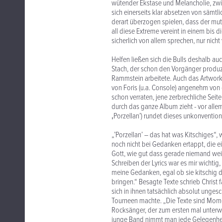
wütender Ekstase und Melancholie, zwi
sich einerseits klar absetzen von sämtl
derart überzogen spielen, dass der m
all diese Extreme vereint in einem bi
sicherlich von allem sprechen, nur nich
Helfen ließen sich die Bulls deshalb 
Stach, der schon den Vorgänger produz
Rammstein arbeitete. Auch das Artwork 
von Foris (u.a. Console) angenehm von 
schon verraten, jene zerbrechliche Seit
durch das ganze Album zieht - vor allem
‚Porzellan’) rundet dieses unkonvention
„’Porzellan’ – das hat was Kitschiges“, 
noch nicht bei Gedanken ertappt, die e
Gott, wie gut dass gerade niemand weiß
Schreiben der Lyrics war es mir wichtig
meine Gedanken, egal ob sie kitschig 
bringen.“ Besagte Texte schrieb Christ 
sich in ihnen tatsächlich absolut unges
Tourneen machte. „Die Texte sind Mom
Rocksänger, der zum ersten mal unterw
junge Band nimmt man jede Gelegenhei