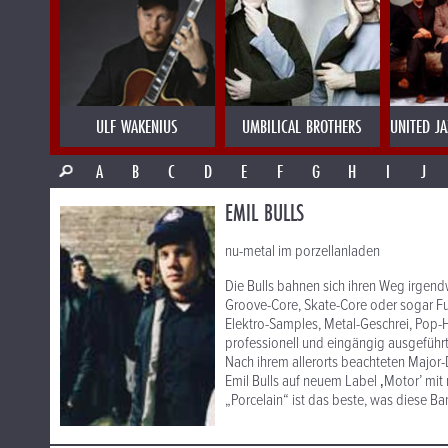
ULF WAKENIUS
UMBILICAL BROTHERS
UNITED J
A
B
C
D
E
F
G
H
I
J
EMIL BULLS
nu-metal im porzellanladen
Die Bulls bahnen sich ihren Weg irgen
Groove-Core, Skate-Core oder sogar Fun
Elektro-Samples, Metal-Geschrei, Pop-
professionell und eingängig ausgeführ
Nach ihrem allerorts beachteten Major-
Emil Bulls auf neuem Label ‚Motor’ mit 
„Porcelain“ ist das beste, was diese Ba