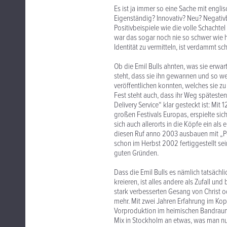
Es ist ja immer so eine Sache mit engl
Eigenständig? Innovativ? Neu? Negativ
Positivbeispiele wie die volle Schachtel
war das sogar noch nie so schwer wie he
Identität zu vermitteln, ist verdammt sc
Ob die Emil Bulls ahnten, was sie erw
steht, dass sie ihn gewannen und so 
veröffentlichen konnten, welches sie 
Fest steht auch, dass ihr Weg späteste
Delivery Service“ klar gesteckt ist: M
großen Festivals Europas, erspielte sic
sich auch allerorts in die Köpfe ein als 
diesen Ruf anno 2003 ausbauen mit „Po
schon im Herbst 2002 fertiggestellt sein
guten Gründen.
Dass die Emil Bulls es nämlich tatsächl
kreieren, ist alles andere als Zufall un
stark verbesserten Gesang von Christ o
mehr. Mit zwei Jahren Erfahrung im Kopf 
Vorproduktion im heimischen Bandraum,
Mix in Stockholm an etwas, was man nu