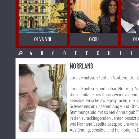
OI VA VOI
OKOU
OL
A
B
C
D
E
F
G
H
I
J
NORRLAND
Jonas Knutsson / Johan Norberg: Der Z
Jonas Knutsson und Johan Norberg. Sa
die Intimität eines Duos zweier vollend
sensible, lyrische Zwiegespräche, die 
Schwedens an unserem Auge und Ohr vor
Stimmungsbild mit so viel Anmut gab?“
in den zurückliegenden Jahren besitzt di
wie Norrland“, stellte Jazzpodium volle
Ausführung, sensibel und hellhörig im D