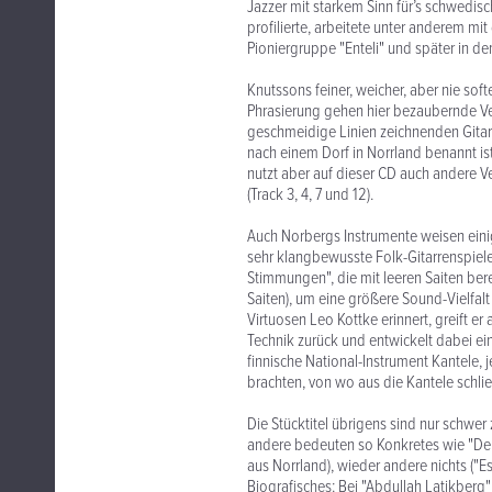
Jazzer mit starkem Sinn für’s schwedis
profilierte, arbeitete unter anderem mi
Pioniergruppe "Enteli" und später in 
Knutssons feiner, weicher, aber nie so
Phrasierung gehen hier bezaubernde Ve
geschmeidige Linien zeichnenden Gitarre
nach einem Dorf in Norrland benannt ist
nutzt aber auf dieser CD auch andere Ver
(Track 3, 4, 7 und 12).
Auch Norbergs Instrumente weisen eini
sehr klangbewusste Folk-Gitarrenspiel
Stimmungen", die mit leeren Saiten bere
Saiten), um eine größere Sound-Vielfalt
Virtuosen Leo Kottke erinnert, greift er
Technik zurück und entwickelt dabei ei
finnische National-Instrument Kantele, 
brachten, von wo aus die Kantele schli
Die Stücktitel übrigens sind nur schwer
andere bedeuten so Konkretes wie "Der Z
aus Norrland), wieder andere nichts ("Es
Biografisches: Bei "Abdullah Latikberg