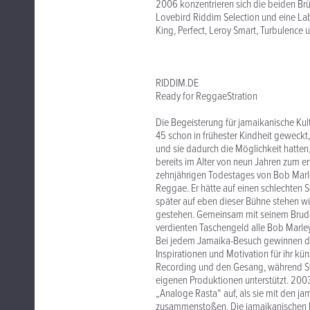
2006 konzentrieren sich die beiden Brü
Lovebird Riddim Selection und eine Lab
King, Perfect, Leroy Smart, Turbulence u
RIDDIM.DE
Ready for ReggaeStration
Die Begeisterung für jamaikanische Kul
45 schon in frühester Kindheit geweckt, 
und sie dadurch die Möglichkeit hatten,
bereits im Alter von neun Jahren zum 
zehnjährigen Todestages von Bob Marle
Reggae. Er hätte auf einen schlechten S
später auf eben dieser Bühne stehen wür
gestehen. Gemeinsam mit seinem Bruder
verdienten Taschengeld alle Bob Marley
Bei jedem Jamaika-Besuch gewinnen di
Inspirationen und Motivation für ihr kü
Recording und den Gesang, während Syr
eigenen Produktionen unterstützt. 2003
„Analoge Rasta“ auf, als sie mit den ja
zusammenstoßen. Die jamaikanischen D