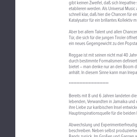
gibt keinen Zweifel, daß sich Iriepath
etablieren werden. Als Universal Musi
schnell klar, daß hier die Chancen für
Katalysator für ein brillantes Kollektiv
Aber bei allem Talent und allen Chancen
Tür, die sich für die jungen Tiroler öffn
ein neues Gegengewicht zu den Popstar
Reggae ist mit seinen nicht mal 40 Jahr
durch bestimmte Formalismen definier
bietet – man denke nur an den Boom d
anhält. In diesem Sinne kann man Irie
**************************
Bereits mit 8 und 6 Jahren landeten die
lebenden, Verwandten in Jamaika und d
ihre Liebe zur karibischen Insel entwic
Hauptinspirationsquelle für die beiden 
Abwechslung und Experimentierfreudigke
beschreiben. Neben selbst produzierten
Bands zurück. Im Großen und Ganzen arb