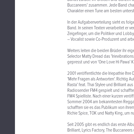
Buccaneers' zusammen. Jede Band chara
Charakter einen Tune am besten unterst
In der Aufgabenverteilung sieht es fo
Band. In seinen Texten verarbeitet er 
Zeigefinger, um die Politiker und Lobbyi
– Vocalist sowie Co-Produzent und arbei
Weiters leiten die beiden Brüder ihr eig
Selector Matty Dread das 'Irievibration
gepresst und von 'One Love Hi Pawa' Ki
2001 veröffentlichte die Iriepathie Ihr
'Mehr Fragen als Antworten'. Richtig Au
Rasta' feat. Thai Stylee und Brilliant a
Radiosender FM4 gespielt und schafften 
FM4 Spielliste. Nach einer kurzen verö
Sommer 2004 am bekanntesten Reggaefe
schafften sie es das Publikum von ihre
Richie Spice, TOK und Natty King, um n
Seit 2005 gibt es endlich das erste Al
Brilliant, Lyrics Factory, The Buccaneers