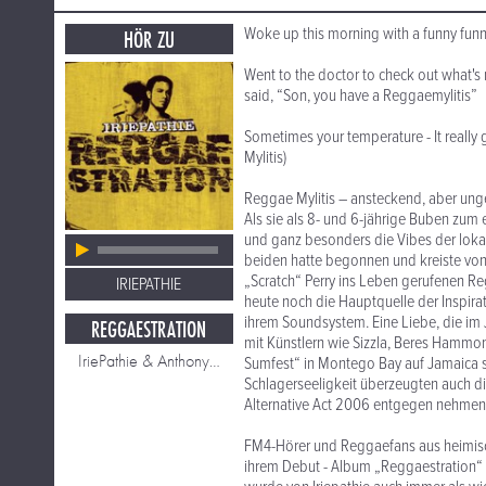
Woke up this morning with a funny funny 
HÖR ZU
Went to the doctor to check out what's
said, “Son, you have a Reggaemylitis”
Sometimes your temperature - It really 
Mylitis)
Reggae Mylitis – ansteckend, aber ungef
Als sie als 8- und 6-jährige Buben zum e
und ganz besonders die Vibes der loka
beiden hatte begonnen und kreiste von
„Scratch“ Perry ins Leben gerufenen Re
IRIEPATHIE
heute noch die Hauptquelle der Inspirati
ihrem Soundsystem. Eine Liebe, die im 
REGGAESTRATION
mit Künstlern wie Sizzla, Beres Hamm
IriePathie & Anthony B: One love we need
Sumfest“ in Montego Bay auf Jamaica st
Schlagerseeligkeit überzeugten auch di
Alternative Act 2006 entgegen nehmen
FM4-Hörer und Reggaefans aus heimische
ihrem Debut - Album „Reggaestration“ 