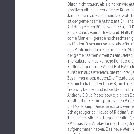
Ohren nicht trauen, als sie hören wie a
positiven Vibes führen zu einer Kooper
Jamaikanern aufzunehmen. Der wohl be
ist der gemeinsame Auftritt mit Brillian
Auf der gleichen Bühne wie Sizzla, T.O.
Spice, Chuck Fenda, Iley Dread, Natty K
come Manier – gerade noch rechtzeitig 
es für den Zuschauer so aus, als wäre d
das Publikum durch eine routinierte St
der gemeinsamen Arbeit zu amüsieren, 
interkulturelle musikalische Kollabo g
Radiostationen Irie FM und Hot FM sich
Künstlern aus Österreich, die mit ihren
Zusammenarbeit geben.Die Freude über 
Bekanntschaft mit Anthony B, noch geste
Trelawny kennen und ist seitdem mit ihm
Anthony B Dub Plates sowie je einen D
Irievibration Records produzieren Profe
und Natty King. Diese Selections werde
Schlagzeuger bei House of Riddim“, ist
ihres neuen Albums „Reggaestration“, d
FM4 massives Airplay für den Tune „On
aufgenommen haben. Das neue Werk le