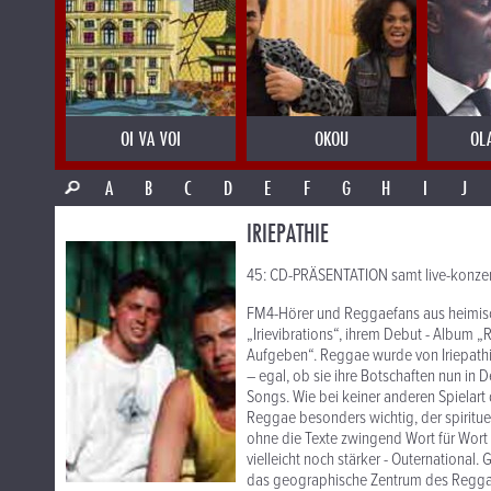
OI VA VOI
OKOU
OL
A
B
C
D
E
F
G
H
I
J
IRIEPATHIE
45: CD-PRÄSENTATION samt live-konzer
FM4-Hörer und Reggaefans aus heimische
„Irievibrations“, ihrem Debut - Album 
Aufgeben“. Reggae wurde von Iriepathi
– egal, ob sie ihre Botschaften nun in 
Songs. Wie bei keiner anderen Spielar
Reggae besonders wichtig, der spiritue
ohne die Texte zwingend Wort für Wort
vielleicht noch stärker - Outernationa
das geographische Zentrum des Reggae