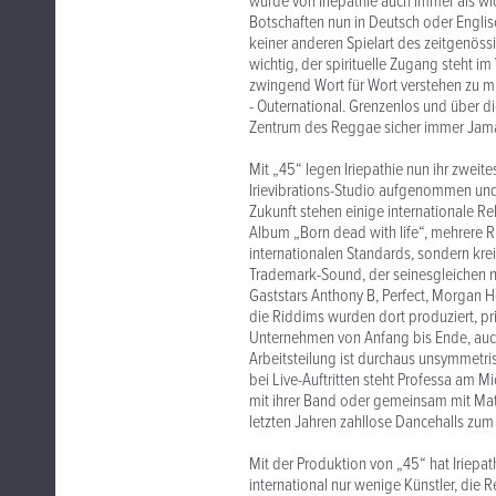
wurde von Iriepathie auch immer als wic
Botschaften nun in Deutsch oder Englis
keiner anderen Spielart des zeitgenö
wichtig, der spirituelle Zugang steht 
zwingend Wort für Wort verstehen zu mü
- Outernational. Grenzenlos und über 
Zentrum des Reggae sicher immer Jamai
Mit „45“ legen Iriepathie nun ihr zweite
Irievibrations-Studio aufgenommen und
Zukunft stehen einige internationale Re
Album „Born dead with life“, mehrere R
internationalen Standards, sondern kreie
Trademark-Sound, der seinesgleichen n
Gaststars Anthony B, Perfect, Morgan 
die Riddims wurden dort produziert, pr
Unternehmen von Anfang bis Ende, auch 
Arbeitsteilung ist durchaus unsymmetr
bei Live-Auftritten steht Professa am M
mit ihrer Band oder gemeinsam mit Matt
letzten Jahren zahllose Dancehalls zum
Mit der Produktion von „45“ hat Iriepath
international nur wenige Künstler, die