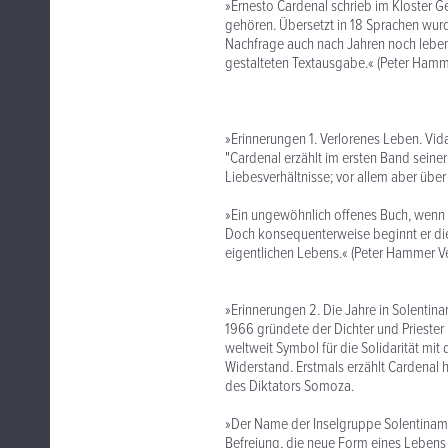
»Ernesto Cardenal schrieb im Kloster G
gehören. Übersetzt in 18 Sprachen wurd
Nachfrage auch nach Jahren noch lebendi
gestalteten Textausgabe.« (Peter Hamm
»Erinnerungen 1. Verlorenes Leben. Vi
"Cardenal erzählt im ersten Band seine
Liebesverhältnisse; vor allem aber über s
»Ein ungewöhnlich offenes Buch, wenn C
Doch konsequenterweise beginnt er die
eigentlichen Lebens.« (Peter Hammer Ve
»Erinnerungen 2. Die Jahre in Solenti
1966 gründete der Dichter und Priester
weltweit Symbol für die Solidarität mit
Widerstand. Erstmals erzählt Cardenal 
des Diktators Somoza.
»Der Name der Inselgruppe Solentiname
Befreiung, die neue Form eines Lebens 