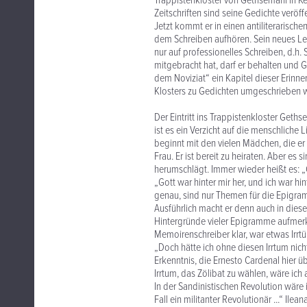
Trappistenkloster von Gethsemani in Ken
Zeitschriften sind seine Gedichte veröf
Jetzt kommt er in einen antiliterarisc
dem Schreiben aufhören. Sein neues Lebe
nur auf professionelles Schreiben, d.h. 
mitgebracht hat, darf er behalten und 
dem Noviziat“ ein Kapitel dieser Erinne
Klosters zu Gedichten umgeschrieben w
Der Eintritt ins Trappistenkloster Gethse
ist es ein Verzicht auf die menschliche 
beginnt mit den vielen Mädchen, die er g
Frau. Er ist bereit zu heiraten. Aber es
herumschlägt. Immer wieder heißt es: „
„Gott war hinter mir her, und ich war 
genau, sind nur Themen für die Epigramme
Ausführlich macht er denn auch in dies
Hintergründe vieler Epigramme aufmerks
Memoirenschreiber klar, war etwas Irrtü
„Doch hätte ich ohne diesen Irrtum nicht
Erkenntnis, die Ernesto Cardenal hier üb
Irrtum, das Zölibat zu wählen, wäre ich
In der Sandinistischen Revolution wäre 
Fall ein militanter Revolutionär ...“ Ile