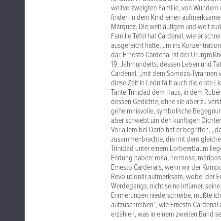
weitverzweigten Familie, von Wundern 
finden in dem Kind einen aufmerksame
Márquez. Die weitläufigen und weit zu
Familie Téfel hat Cardenal, wie er schrei
ausgereicht hätte, um ins Konzentratio
dar. Ernesto Cardenal ist der Ururgroß
19. Jahrhunderts, dessen Leben und Ta
Cardenal, „mit dem Somoza-Tyrannen ve
diese Zeit in León fällt auch die erste 
Tante Trinidad dem Haus, in dem Rubén 
dessen Gedichte, ohne sie aber zu verst
geheimnisvolle, symbolische Begegnung z
aber schwebt um den künftigen Dichter
Vor allem bei Darío hat er begriffen,
zusammenbrachte, die mit dem gleichen
Trinidad unter einem Lorbeerbaum liegen
Endung haben: rosa, hermosa, mariposa
Ernesto Cardenals, wenn wir der Kompos
Revolutionär aufmerksam, wobei der Erzä
Werdegangs, nicht seine Irrtümer, seine 
Erinnerungen niederschreibe, mußte ich 
aufzuschreiben“, wie Ernesto Cardenal 
erzählen, was in einem zweiten Band sei