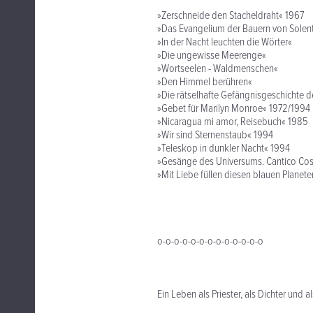
»Zerschneide den Stacheldraht« 1967
»Das Evangelium der Bauern von Solen
»In der Nacht leuchten die Wörter«
»Die ungewisse Meerenge«
»Wortseelen - Waldmenschen«
»Den Himmel berühren«
»Die rätselhafte Gefängnisgeschichte 
»Gebet für Marilyn Monroe« 1972/1994
»Nicaragua mi amor, Reisebuch« 1985
»Wir sind Sternenstaub« 1994
»Teleskop in dunkler Nacht« 1994
»Gesänge des Universums. Cantico Co
»Mit Liebe füllen diesen blauen Planet
o-o-o-o-o-o-o-o-o-o-o-o-o
Ein Leben als Priester, als Dichter und a