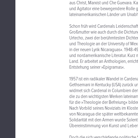
aus Christ, Marxist und Che Guevara. Ka
und Agitator eine bewegendere Rolle ge
lateinamerikanischen Länder um Unabhä
Schon früh wird Cardenals Leidenschaft
Großmutter wie auch durch die Dichtun
Urtecho, zwei der berühmtesten Dichter
und Theologie an der University of Mex
in der neuen Lyrik Nicaraguas«. 1948-49
und nordamerikanische Literatur. Kurz n
Land. Er arbeitet an Anthologien, errich
Entstehung seiner »Epigramas«.
1957 ist ein radikaler Wandel in Carden
Gethsemani in Kentucky (USA) zurück un
widmet sich Cardenal in Columbien dem
die zu den wichtigsten Werken lateina
für die »Theologie der Befreiung« bild
Nach Vorbild seines Noviziats im Klos
von Nicaragua die später weltbekannte 
Solidarität mit den Armen wurde Solen
Übereinstimmung von Kunst und Leben 
Doch die sich verschärfende politische 