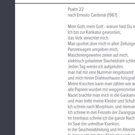
Psalm 22
nach Ernesto Cardenal (1967)
Mein Gott, mein Gott - warum hast Du m
Ich bin zur Karikatur geworden,
das Volk verachtet mich.
Man spottet über mich in allen Zeitunge
Panzerwagen umgeben mich,
Maschinengewehre zielen auf mich,
elektrisch geladener Stacheldraht schlie
Jeden Tag werde ich aufgerufen,
man hat mir eine Nummer eingebrannt
und mich hinter Drahtverhauen fotografi
Meine Knochen kann man zählen wie au
alle Papiere wurden mir weggenomme
Nackt brachte man mich in die Gaskam
und man teilte meine Kleider und Schuhe
Ich schreie nach Morphium, und nieman
Ich schreie in den Fesseln der Zwangsj
Im Irrenhaus schreie ich die ganze Nach
im Saal der unheilbar Kranken,
in der Seuchenabteilung und im Altersh