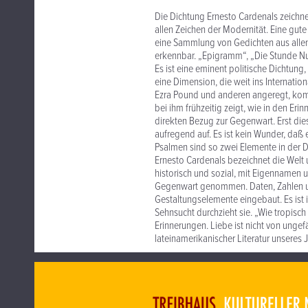
Die Dichtung Ernesto Cardenals zeichn
allen Zeichen der Modernität. Eine gute
eine Sammlung von Gedichten aus allen 
erkennbar. „Epigramm“, „Die Stunde Nu
Es ist eine eminent politische Dichtun
eine Dimension, die weit ins Internatio
Ezra Pound und anderen angeregt, kommt
bei ihm frühzeitig zeigt, wie in den Eri
direkten Bezug zur Gegenwart. Erst di
aufregend auf. Es ist kein Wunder, daß
Psalmen sind so zwei Elemente in der D
Ernesto Cardenals bezeichnet die Welt 
historisch und sozial, mit Eigennamen u
Gegenwart genommen. Daten, Zahlen un
Gestaltungselemente eingebaut. Es ist i
Sehnsucht durchzieht sie. „Wie tropisch
Erinnerungen. Liebe ist nicht von unge
lateinamerikanischer Literatur unseres 