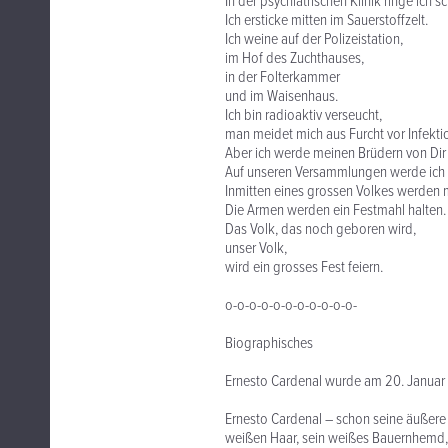
In der psychiatrischen Klinik ringe ich
Ich ersticke mitten im Sauerstoffzelt.
Ich weine auf der Polizeistation,
im Hof des Zuchthauses,
in der Folterkammer
und im Waisenhaus.
Ich bin radioaktiv verseucht,
man meidet mich aus Furcht vor Infekti
Aber ich werde meinen Brüdern von Dir 
Auf unseren Versammlungen werde ich 
Inmitten eines grossen Volkes werden
Die Armen werden ein Festmahl halten.
Das Volk, das noch geboren wird,
unser Volk,
wird ein grosses Fest feiern.
o-o-o-o-o-o-o-o-o-o-o-
Biographisches
Ernesto Cardenal wurde am 20. Januar
Ernesto Cardenal – schon seine äußere
weißen Haar, sein weißes Bauernhemd, 