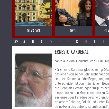
OI VA VOI
OKOU
OL
A
B
C
D
E
F
G
H
I
J
ERNESTO CARDENAL
canto a la vida. Gedichte. von LIEBE,
Für Ernesto Cardenal gibt es kein größe
getrieben von seiner Sehnsucht nach de
sich sein Sehnen auf die Begegnung mit
unterscheiden ist von männlichem Begeh
die Liebe als Gestaltungsprinzip ins 
Liebe - ob zu den Menschen oder zu Gott 
ein jenseitiges Paradies beschworen. Do
gelassen: Religion, Politik und Liebe, 
deine Feier des Lebens ist umfassend."