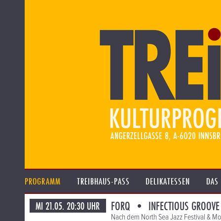
PROGRAMM
TREIBHAUS-PASS
DELIKATESSEN
DAS
FORQ • INFECTIOUS GROOVE
MI 21.05. 20:30 UHR
Nach dem North Sea Jazz Festival & M