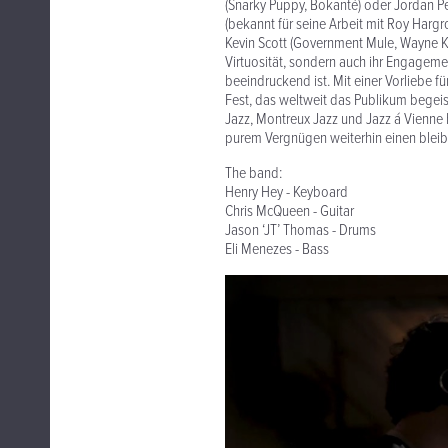
(Snarky Puppy, Bokanté) oder Jordan Pe
(bekannt für seine Arbeit mit Roy Hargro
Kevin Scott (Government Mule, Wayne Kr
Virtuosität, sondern auch ihr Engageme
beeindruckend ist. Mit einer Vorliebe f
Fest, das weltweit das Publikum begeis
Jazz, Montreux Jazz und Jazz á Vienne 
purem Vergnügen weiterhin einen blei
The band:
Henry Hey - Keyboard
Chris McQueen - Guitar
Jason ‘JT’ Thomas - Drums
Eli Menezes - Bass