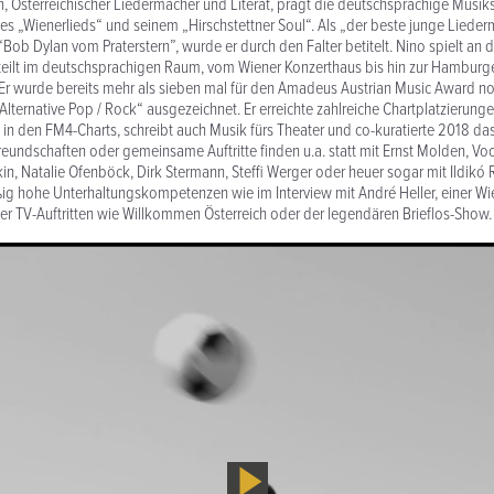
, Österreichischer Liedermacher und Literat, prägt die deutschsprachige Musik
s „Wienerlieds“ und seinem „Hirschstettner Soul“. Als „der beste junge Liede
Bob Dylan vom Praterstern”, wurde er durch den Falter betitelt. Nino spielt an 
rteilt im deutschsprachigen Raum, vom Wiener Konzerthaus bis hin zur Hamburg
Er wurde bereits mehr als sieben mal für den Amadeus Austrian Music Award n
„Alternative Pop / Rock“ ausgezeichnet. Er erreichte zahlreiche Chartplatzierung
in den FM4-Charts, schreibt auch Musik fürs Theater und co-kuratierte 2018 da
eundschaften oder gemeinsame Auftritte finden u.a. statt mit Ernst Molden, V
n, Natalie Ofenböck, Dirk Stermann, Steffi Werger oder heuer sogar mit Ildikó 
g hohe Unterhaltungskompetenzen wie im Interview mit André Heller, einer Wi
r TV-Auftritten wie Willkommen Österreich oder der legendären Brieflos-Show.