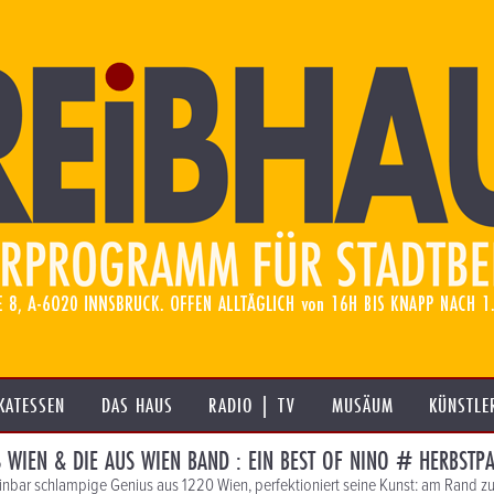
KATESSEN
DAS HAUS
RADIO | TV
MUSÄUM
KÜNSTLE
 WIEN & DIE AUS WIEN BAND : EIN BEST OF NINO # HERBSTPA
inbar schlampige Genius aus 1220 Wien, perfektioniert seine Kunst: am Rand 