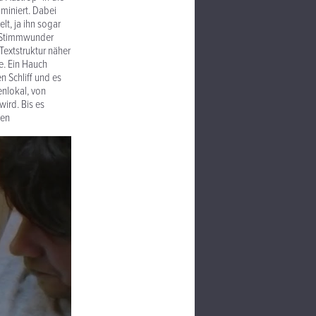
miniert. Dabei
lt, ja ihn sogar
e Stimmwunder
Textstruktur näher
e. Ein Hauch
 Schliff und es
enlokal, von
wird. Bis es
nen