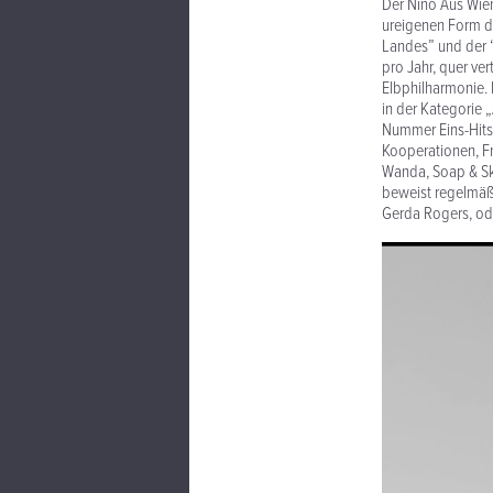
Der Nino Aus Wien
ureigenen Form de
Landes” und der “
pro Jahr, quer ve
Elbphilharmonie. 
in der Kategorie 
Nummer Eins-Hits 
Kooperationen, Fr
Wanda, Soap & Ski
beweist regelmäßi
Gerda Rogers, ode