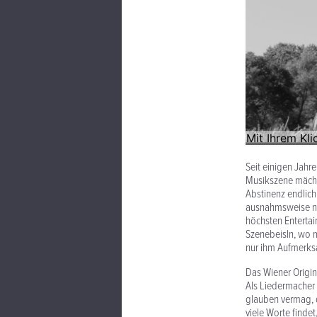
Seit einigen Jahr
Musikszene mächti
Abstinenz endlich
ausnahmsweise nic
höchsten Entertai
Szenebeisln, wo m
nur ihm Aufmerks
Das Wiener Origina
Als Liedermacher 
glauben vermag, da
viele Worte finde