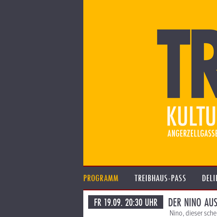
PROGRAMM
TREIBHAUS-PASS
DELI
DER NINO AUS
FR 19.09. 20:30 UHR
Nino, dieser sche