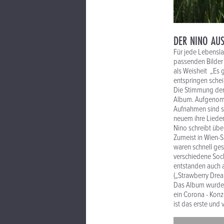
DER NINO AU
Für jede Lebenslag
passenden Bilder 
als Weisheit „Es 
entspringen schei
Die Stimmung der 
Album. Aufgenomme
Aufnahmen sind so
neuem ihre Lieder
Nino schreibt übe
Zumeist in Wien-S
waren schnell ges
verschiedene Sock
entstanden auch a
(„Strawberry Dre
Das Album wurde s
ein Corona - Kon
ist das erste und