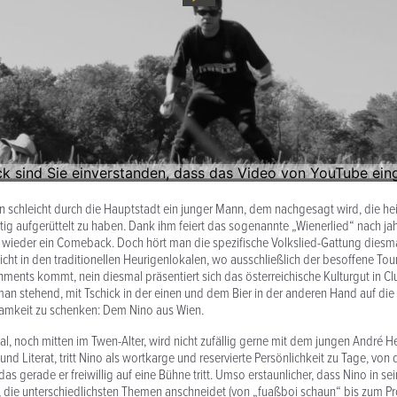
en schleicht durch die Hauptstadt ein junger Mann, dem nachgesagt wird, die h
g aufgerüttelt zu haben. Dank ihm feiert das sogenannte „Wienerlied“ nach ja
 wieder ein Comeback. Doch hört man die spezifische Volkslied-Gattung diesm
ht in den traditionellen Heurigenlokalen, wo ausschließlich der besoffene Tour
nments kommt, nein diesmal präsentiert sich das österreichische Kulturgut in C
an stehend, mit Tschick in der einen und dem Bier in der anderen Hand auf die 
amkeit zu schenken: Dem Nino aus Wien.
l, noch mitten im Twen-Alter, wird nicht zufällig gerne mit dem jungen André Hel
und Literat, tritt Nino als wortkarge und reservierte Persönlichkeit zu Tage, vo
s gerade er freiwillig auf eine Bühne tritt. Umso erstaunlicher, dass Nino in se
t, die unterschiedlichsten Themen anschneidet (von „fuaßboi schaun“ bis zum P