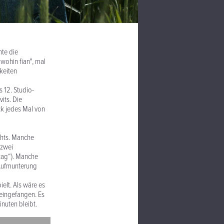
hte die
wohin fian", mal
keiten
s 12. Studio-
its. Die
ck jedes Mal von
chts. Manche
 zwei
ntag“). Manche
 Aufmunterung
elt. Als wäre es
eingefangen. Es
inuten bleibt.