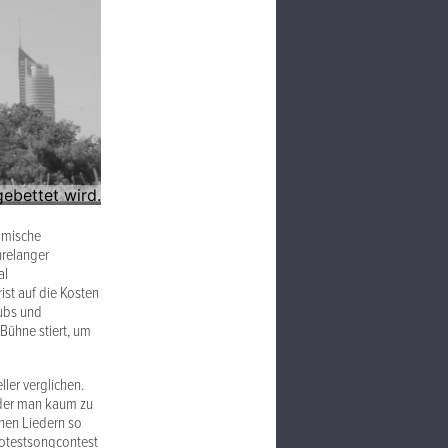
eimische
hrelanger
al
ist auf die Kosten
lubs und
Bühne stiert, um
ler verglichen.
n der man kaum zu
inen Liedern so
rotestsongcontest