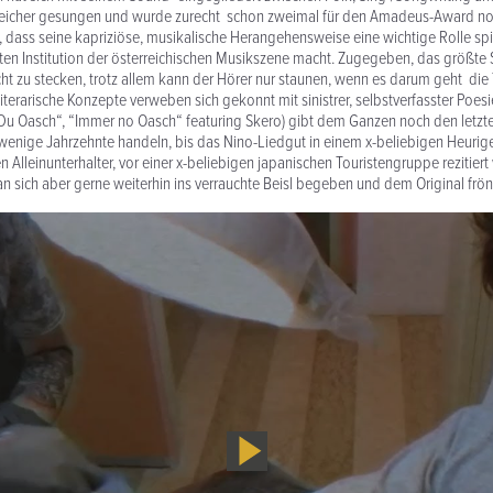
reicher gesungen und wurde zurecht schon zweimal für den Amadeus-Award no
, dass seine kapriziöse, musikalische Herangehensweise eine wichtige Rolle spie
hten Institution der österreichischen Musikszene macht. Zugegeben, das größt
icht zu stecken, trotz allem kann der Hörer nur staunen, wenn es darum geht die 
iterarische Konzepte verweben sich gekonnt mit sinistrer, selbstverfasster Poesi
u Oasch“, “Immer no Oasch“ featuring Skero) gibt dem Ganzen noch den letzten
wenige Jahrzehnte handeln, bis das Nino-Liedgut in einem x-beliebigen Heurig
 Alleinunterhalter, vor einer x-beliebigen japanischen Touristengruppe rezitiert 
man sich aber gerne weiterhin ins verrauchte Beisl begeben und dem Original frö