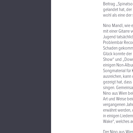
Beitrag „Spinats
gelandet hat, der
wohl als eine der
Nino Mandl, wie e
mit einer Gitarre
Jugend tatsächlic
Problembär Records
Schaden gekommen
Glück konnte der
Show“ und „Down 
einigen Non-Album
Songmaterial für 
ausreichen, kann 
gezeigt hat, dass
singen. Gemeinsam
Nino aus Wien bei
Art und Weise be
vergangenen Jahr 
erwähnt werden, d
in einigen Liede
Wake“, welches au
Der Nino aus Wien