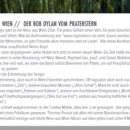
S WIEN // DER BOB DYLAN VOM PRATERSTERN
e gibt es ein Nino aus Wien-Zitat. Für jedes Gefühl einen Vers, für jede Geschic
und Vibes. Mal als Aufmunterung wie "waun irgendwos nix wird, kauns aundas 
gibt Menschen, es gibt Freunde aber meistens sind es Leute“. Alle diese Kostbar
nbar unaufhörlich Ninos Kopf.
zwei vergangenen Jahre findet sich jetzt in einem neuen Werk: Eis Zeit heißt da
n in voller Besetzung mit Nino Mandl, Raphael Sas, pauT, und David Wukitsev
 live und nah, als wäre die Band selbst Bewohner der Platte, um auf Knopfdru
 zu spielen.
r die Entstehung der Songs:
immering, aber auch in Wien-Favoriten geschrieben. Oft tagsüber aber auch na
chrieben („Zeit“), andere brauchten Monate („Ohne Schlaf“). Manche sind durch
en inspiriert („Palmen und Katzen“), andere von furchtbaren Ereignissen („Mo
uf Friedhofspaziergängen („Olles hot sei End“), andere aus freundschaftlicher
am“).
chnell aufgenommen, in der Cselley Mühle, alles live. Live gesungen , live gespi
zert ohne Publikum gewesen. Thomas Pronai hat alles mit seiner Bandmaschine 
 vermutlich einzige und letzte Nino aus Wien Album auf dem jedes Lied unter 4 M