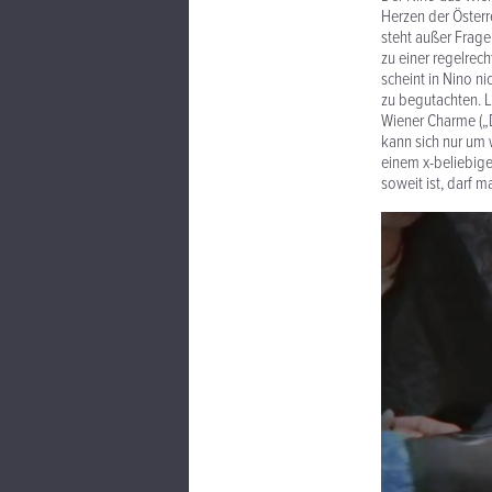
Herzen der Öster
steht außer Frage
zu einer regelrec
scheint in Nino n
zu begutachten. L
Wiener Charme („D
kann sich nur um 
einem x-beliebigen
soweit ist, darf 