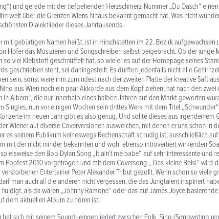
ong“) und gerade mit der tiefgehenden Herzschmerz-Nummer „Du Oasch“ einen 
 ihn weit über die Grenzen Wiens hinaus bekannt gemacht hat. Was nicht wundert
 schönsten Dialektlieder dieses Jahrtausends.
r mit gebürtigen Namen heißt, ist in Hirschstetten im 22. Bezirk aufgewachsen u
 von Hofer das Musizieren und Songschreiben selbst beigebracht. Ob der junge M
h so viel Klebstoff geschnüffelt hat, so wie er es auf der Homepage seines Sta
 geschrieben steht, sei dahingestellt. Es dürften jedenfalls nicht alle Gehirnze
 sein, sonst wäre ihm zumindest nach der zweiten Platte der kreative Saft 
 Nino aus Wien noch ein paar Akkorde aus dem Kopf ziehen, hat nach den zwei 
in Albern“, die nur innerhalb eines halben Jahren auf den Markt geworfen wur
 Singles, nun vor einigen Wochen sein drittes Werk mit dem Titel „Schwunder“ v
Konzerte im neuen Jahr gibt es also genug. Und sollte dieses aus irgendeinem 
der Wiener auf diverse Coverversionen ausweichen, mit denen er uns schon in d
 er es seinem Publikum keineswegs Rechenschaft schudig ist, ausschließlich auf
 mit der nicht minder bekannten und wohl ebenso introvertiert wirkenden Soa
spielsweise den Bob Dylan Song „It ain’t me babe“ auf sehr interessante und re
im Popfest 2010 vorgetragen und mit dem Coversong „ Das kleine Beisl“ wird 
verstorbenen Entertainer Peter Alexander Tribut gezollt. Wenn schon so viele g
arf man auch all die anderen nicht vergessen, die das Jungtalent inspiriert ha
rn huldigt, als da wären „Johnny Ramone“ oder das auf James Joyce basierend
f dem aktuellen Album zu hören ist.
 hat sich mit seinem Sound- eingegliedert zwischen Folk, Sing-/Songwriting und