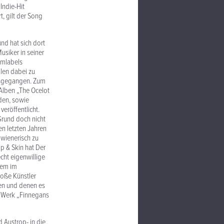
Indie-Hit
, gilt der Song
nd hat sich dort
usiker in seiner
mmlabels
llen dabei zu
ausgegangen. Zum
Alben „The Ocelot
den, sowie
eröffentlicht.
Grund doch nicht
en letzten Jahren
 wienerisch zu
p & Skin hat Der
cht eigenwillige
dem im
roße Künstler
ben und denen es
e Werk „Finnegans
 Austrop- in die