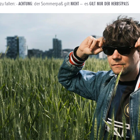
ACHTUNG
NICHT
GILT NUR DER HERBSTPASS
zu fallen: -
: der Sommerpaß gilt
-- es