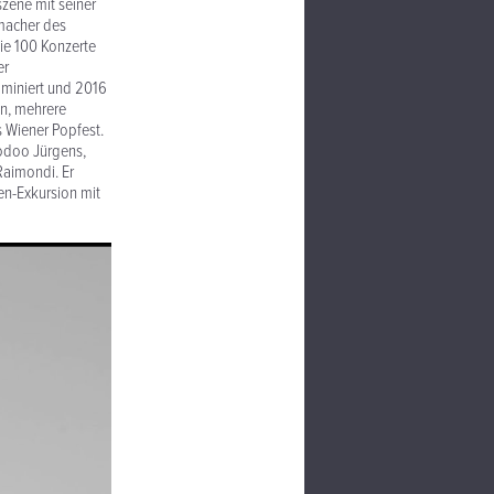
szene mit seiner
rmacher des
die 100 Konzerte
er
ominiert und 2016
en, mehrere
s Wiener Popfest.
oodoo Jürgens,
Raimondi. Er
en-Exkursion mit