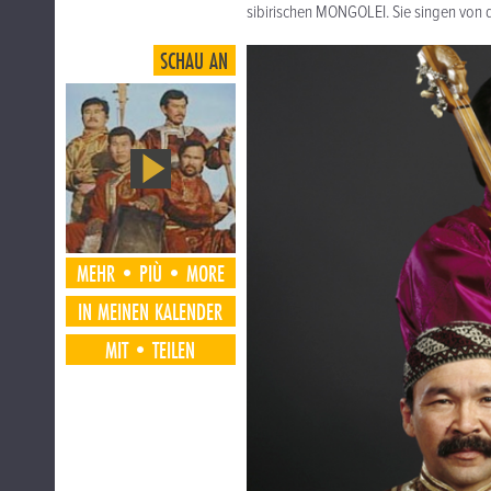
sibirischen MONGOLEI. Sie singen von d
SCHAU AN
MEHR•PIÙ•MORE
IN MEINEN KALENDER
MIT•TEILEN