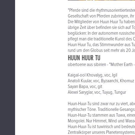
"Pferde sind die rhythmusorientiertesten
Gesellschaft von Pferden zubringen, ih
Die Mitglieder von Huun Huur Tu haben 
übrige Zeit über befinden sie sich auf 
beglücken: In der autonomen russische
pflegt man die traditionelle Kunst des
Huun Huur Tu, das Stimmwunder aus Tuva
rund um den Globus seit mehr als 20 J
HUUN HUUR TU
obertoene aus sibirien - "Mother Earth -
Kaigal-ool Khovalyg, voc, Igil
Anatoli Kuular, voc, Byzaanchi, Khomuz
Sayan Bapa, voc, git
Alexei Saryglar, voc, Tuyug, Tungur
Huun-Huur-Tu sind zwar nur zu viert, a
mythischer Töne. Traditionelle Gesangs
Huun-Huur-Tu stammen aus Tuwa, einer
Mongolei. Nur Himmel, Wind und Wasser
Huun-Huur-Tu ist tuwinisch und bedeutet 
Zentralkörper unseres Planetensystems