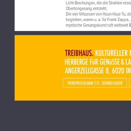
Licht-Brechungen, die die Strahlen erz
Obertongesang entsteht.
Die vier Virtuosen von Huun-Huur-Tu, di
begleiten, waren u. a. für Frank Zappa,
mystische Gesangskunst ruft weltweit B
PRINTPROGRAMM ETC. DOWNLOADEN