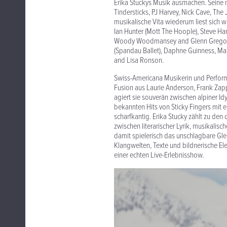
Erika Stuckys Musik ausmachen. Seine 
Tindersticks, PJ Harvey, Nick Cave, Th
musikalische Vita wiederum liest sich 
Ian Hunter (Mott The Hoople), Steve Har
Woody Woodmansey and Glenn Gregory),
(Spandau Ballet), Daphne Guinness, Mar
and Lisa Ronson.
Swiss-Americana Musikerin und Performer
Fusion aus Laurie Anderson, Frank Zap
agiert sie souverän zwischen alpiner I
bekannten Hits von Sticky Fingers mit e
scharfkantig. Erika Stucky zählt zu den
zwischen literarischer Lyrik, musikalis
damit spielerisch das unschlagbare Glei
Klangwelten, Texte und bildnerische E
einer echten Live-Erlebnisshow.