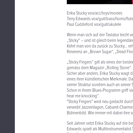
Erika Stucky vox/acc/toys/movies
Terry Edwards vox/guit/bass/horns/flut
Paul Cuddeford vox/guit/ukulele
Wenn man sich auf der Tastatur leicht ve
„Sticky“ – und ist gleich beim legendä
Kehrt man von da zurück zu Stucky… er
Reverenz an „Brown Sugar“, „Dead Flow
„Sticky Fingers“ gilt als eines der best
gemäss dem Magazin „Rolling Stone“. He
Sicher aber anders. Erika Stucky wagt
eines ihrer künstlerischen Merkmale. Da
seiner Struktur sondern auch an seiner 
Schon in ihrem Blues-Programm griff sie
hear me knocking“.
"Sticky Fingers" wird neu gedacht dur
verwebt Jazzeinlagen, Cabaret-Charme 
Bühnenbild. Wie immer mit dabei ihre 
Seit Jahren setzt Erika Stucky auf die
Edwards spielt als Multiinstrumentalist