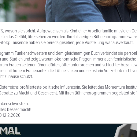
ß, wovon sie spricht. Aufgewachsen als Kind einer Arbeiterfamilie mit vielen G
 sie das Gefühl, übersehen zu werden. Ihre bisherigen Bühnenprogramme ware
Erfolg: Tausende haben sie bereits gesehen, jede Vorstellung war ausverkauft.
rogramm Funkenschwestern und dem gleichnamigen Buch verbindet sie persönl
n und Studien und zeigt, warum ökonomische Fragen immer auch feministische 
rum Frauen seltener führen dürfen, öfter unterbrochen und schlechter bezahlt w
chen mit hohem Frauenanteil die Löhne sinken und selbst ein Vollzeitjob nicht vo
ht zuhause schützt.
Österreichs profilierteste politische Influencerin. Sie leitet das Momentum Instit
 Debatte zu Macht und Geschlecht. Mit ihren Bühnenprogrammen begeistert sie
unkenschwestern.
lles besser macht!
Ö 12.2.2026