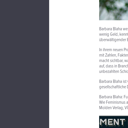
Barbara Blaha wei
wenig Geld, kennt
überwältigender 
In ihrem neuen P
mit Zahlen, Fakte
macht sichtbar, wa
auf, dass in Bran
unbezahlten Schic
Barbara Blaha ist 
gesellschaftliche
Barbara Blaha: F
Wie Feminismus a
Molden Verlag, V