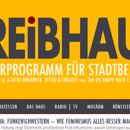
KATESSEN
DAS HAUS
RADIO | TV
MUSÄUM
KÜNSTLE
HA: FUNKENSCHWESTERN – WIE FEMINISMUS ALLES BESSER MA
& Haltung zeigt Österreichs profilierteste Polit-Influencerin, warum Geldfragen 