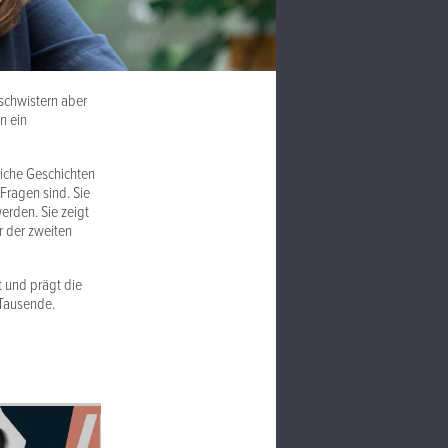
eschwistern aber
n ein
iche Geschichten
Fragen sind. Sie
erden. Sie zeigt
r der zweiten
ut und prägt die
 Tausende.