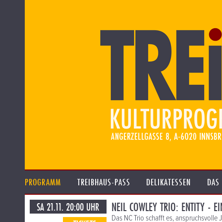
PROGRAMM
TREIBHAUS-PASS
DELIKATESSEN
DAS
NEIL COWLEY TRIO: ENTITY - E
SA 21.11. 20:00 UHR
Das NC Trio schafft es, anspruchsvolle 