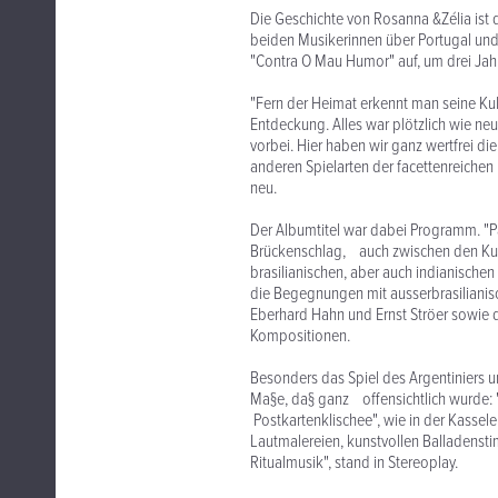
Die Geschichte von Rosanna &Zélia ist 
beiden Musikerinnen über Portugal und 
"Contra O Mau Humor" auf, um drei Jah
"Fern der Heimat erkennt man seine Kult
Entdeckung. Alles war plötzlich wie neu
vorbei. Hier haben wir ganz wertfrei di
anderen Spielarten der facettenreichen M
neu.
Der Albumtitel war dabei Programm. "Pa
Brückenschlag, auch zwischen den Kul
brasilianischen, aber auch indianischen
die Begegnungen mit ausserbrasiliani
Eberhard Hahn und Ernst Ströer sowie 
Kompositionen.
Besonders das Spiel des Argentiniers u
Ma§e, da§ ganz offensichtlich wurde: "
Postkartenklischee", wie in der Kassel
Lautmalereien, kunstvollen Balladen
Ritualmusik", stand in Stereoplay.