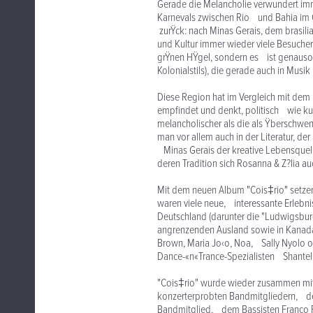
Gerade die Melancholie verwundert imm
Karnevals zwischen Rio und Bahia im 
zurŸck: nach Minas Gerais, dem brasil
und Kultur immer wieder viele Besucher 
grŸnen HŸgel, sondern es ist genauso o
Kolonialstils), die gerade auch in Musi
Diese Region hat im Vergleich mit dem
empfindet und denkt, politisch wie kultur
melancholischer als die als Ÿberschwe
man vor allem auch in der Literatur, der
Minas Gerais der kreative Lebensquel
deren Tradition sich Rosanna & Z?lia au
Mit dem neuen Album "Cois‡rio" setzen
waren viele neue, interessante Erlebni
Deutschland (darunter die "Ludwigsbur
angrenzenden Ausland sowie in Kanada,
Brown, Maria Jo‹o, Noa, Sally Nyolo 
Dance-«n«Trance-Spezialisten Shantel
"Cois‡rio" wurde wieder zusammen m
konzerterprobten Bandmitgliedern, der
Bandmitglied, dem Bassisten Franco 