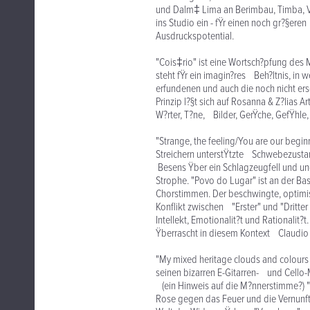
und Dalm‡ Lima an Berimbau, Timba, 
ins Studio ein - fŸr einen noch gr?§er
Ausdruckspotential.
"Cois‡rio" ist eine Wortsch?pfung des
steht fŸr ein imagin?res Beh?ltnis, in 
erfundenen und auch die noch nicht e
Prinzip l?§t sich auf Rosanna & Z?lias
W?rter, T?ne, Bilder, GerŸche, GefŸhle,
"Strange, the feeling/You are our beg
Streichern unterstŸtzte Schwebezusta
Besens Ÿber ein Schlagzeugfell und un
Strophe. "Povo do Lugar" ist an der Ba
Chorstimmen. Der beschwingte, optimi
Konflikt zwischen "Erster" und "Dritter
Intellekt, Emotionalit?t und Rationalit?
Ÿberrascht in diesem Kontext Claudio P
"My mixed heritage clouds and colours
seinen bizarren E-Gitarren- und Cello
(ein Hinweis auf die M?nnerstimme?) 
Rose gegen das Feuer und die Vernunf