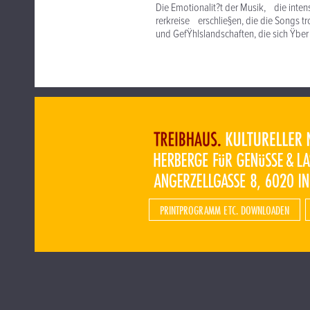
Die Emotionalit?t der Musik, die inten
rerkreise erschlie§en, die die Songs t
und GefŸhlslandschaften, die sich Ÿbe
PRINTPROGRAMM ETC. DOWNLOADEN