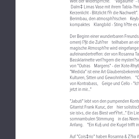
Welt der WidersprŸche. "Vagalume" - 
Dalm‡ Limas Vase mit ihrem Tabla-?hnl
Kerzenlicht - Blitzlicht fŸr die Nachwel
Berimbau, den atmosph?rischen Keyboar
kompaktes Klangbild - Sting h?tte es n
Der Beginn einer wunderbaren Freunds
omen) l?§t die Zuh?rer teilhaben an e
magische Atmosph?re wird eingefangen
aufeinandertreffen: der von Rosanna T
Bassklarinette verl?ngern die mysteri?
von "Outras Margens" - der Xote-Rhythm
"Medida" ist eine Art Glaubensbekennt
Kulturen, Sitten und Gewohnheiten. "
von Kontrabass, Geige und Cello - "Ic
jetzt in mir..."
"Jabuti" lebt von den pumpenden Kont
Gitarrist Frank Kuruc, der hier solistis
sie ist«s, die das Biest verfŸhrt..." Ein
somnambulen Stimmung in das Niemand
Anfang. "Ein Ku§ und die Kugel trifft in
Auf "Cois‡rio" haben Rosanna & Z?lia