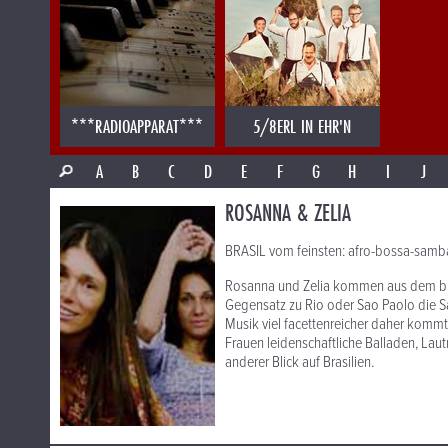
***RADIOAPPARAT***
5/8ERL IN EHR'N
A
B
C
D
E
F
G
H
I
J
ROSANNA & ZELIA
BRASIL vom feinsten: afro-bossa-samb
Rosanna und Zelia kommen aus dem bra
Gegensatz zu Rio oder Sao Paolo die Sa
Musik viel facettenreicher daher kommt
Frauen leidenschaftliche Balladen, Lau
anderer Blick auf Brasilien.