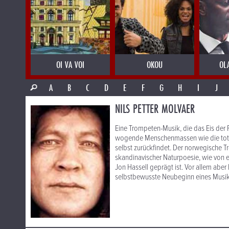
OI VA VOI
OKOU
OL
A
B
C
D
E
F
G
H
I
J
NILS PETTER MOLVAER
Eine Trompeten-Musik, die das Eis der
wogende Menschenmassen wie die totale
selbst zurückfindet. Der norwegische T
skandinavischer Naturpoesie, wie von e
Jon Hassell geprägt ist. Vor allem abe
selbstbewusste Neubeginn eines Musiker