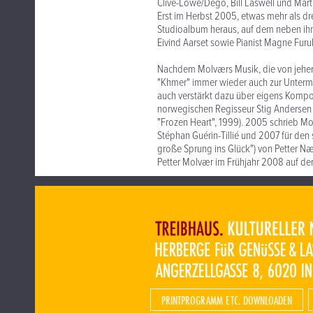
Clive-Lowe/Dego, Bill Laswell und Mar
Erst im Herbst 2005, etwas mehr als dr
Studioalbum heraus, auf dem neben ihm 
Eivind Aarset sowie Pianist Magne Furu
Nachdem Molværs Musik, die von jeher 
"Khmer" immer wieder auch zur Unterma
auch verstärkt dazu über eigens Kompos
norwegischen Regisseur Stig Andersen f
"Frozen Heart", 1999). 2005 schrieb Mo
Stéphan Guérin-Tillié und 2007 für den
große Sprung ins Glück") von Petter Næss
Petter Molvær im Frühjahr 2008 auf de
PRINTPROGRAMM ETC. DOWNLOADEN