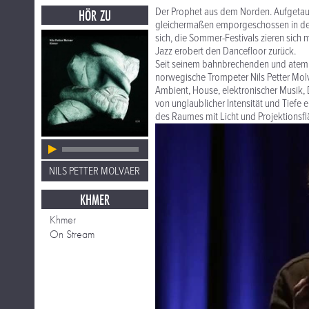
Der Prophet aus dem Norden. Aufgetau
HÖR ZU
gleichermaßen emporgeschossen in den
sich, die Sommer-Festivals zieren sich
Jazz erobert den Dancefloor zurück.
Seit seinem bahnbrechenden und atemb
norwegische Trompeter Nils Petter Molv
Ambient, House, elektronischer Musik
von unglaublicher Intensität und Tiefe 
des Raumes mit Licht und Projektionsfl
NILS PETTER MOLVAER
KHMER
Khmer
On Stream