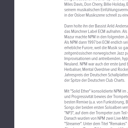
Miles Davis, Don Cherry, Billie Holiday, B
seinem musikalischen Einfühlungsverm
in der Osloer Musikszene schnell zu ei
Dann holte ihn der Bassist Arild Ander
das Münchner Label ECM aufnahm. Als B
Mazur machte NPM in den folgenden Jahr
Als NPM dann 1997 bei ECM endlich sei
erhebliche Furore, weil die Musik so g
zeitgenössischen norwegischen Jazz paß
Improvisationen und antreibenden, hypn
Neuland. NPM war auch der erste (und 
Herbaliser, Mental Overdrive und Rocker
Jahrespreis der Deutschen Schallplatten
der Spitze der Deutschen Club Charts.
Mit "Solid Ether" konsolidierte NPM im
und Progressivität bewies der Trompet
besten Remixe (u.a. von Funkstörung, B
Songs der beiden ersten Soloalben vers
"NP3", auf dem der Trompeter zum Teil 
Danach wurden von NPM zwei Live-Mitsc
"Streamer". Unter dem Titel "Remakes"