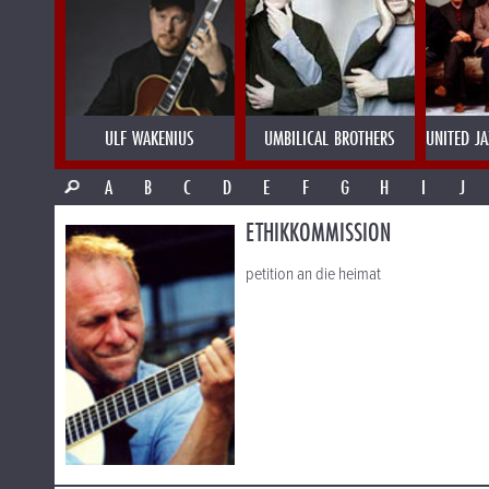
ULF WAKENIUS
UMBILICAL BROTHERS
UNITED J
A
B
C
D
E
F
G
H
I
J
ETHIKKOMMISSION
petition an die heimat