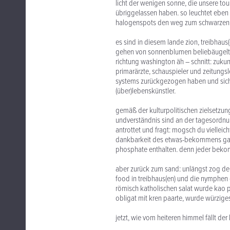
licht der wenigen sonne, die unsere to
übriggelassen haben. so leuchtet eben d
halogenspots den weg zum schwarzen tr
es sind in diesem lande zion, treibhaus
gehen von sonnenblumen beliebäugelt h
richtung washington äh – schnitt: zuku
primarärzte, schauspieler und zeitungsl
systems zurückgezogen haben und sich 
(über)lebenskünstler.
gemäß der kulturpolitischen zielsetzun
undverständnis sind an der tagesordnun
antrottet und fragt: mogsch du vielleich
dankbarkeit des etwas-bekommens ganz 
phosphate enthalten. denn jeder bekom
aber zurück zum sand: unlängst zog der 
food in treibhaus(en) und die nymphen 
römisch katholischen salat wurde kao 
obligat mit kren paarte, wurde würzige
jetzt, wie vom heiteren himmel fällt de