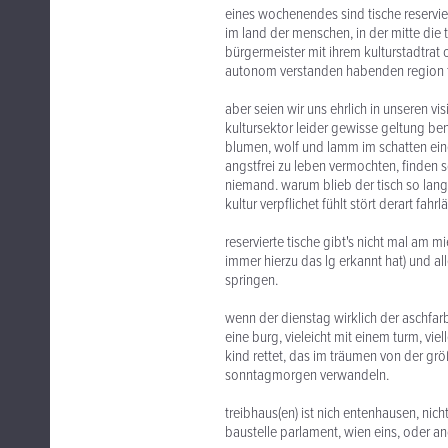
eines wochenendes sind tische reservier
im land der menschen, in der mitte die ta
bürgermeister mit ihrem kulturstadtrat 
autonom verstanden habenden region t
aber seien wir uns ehrlich in unseren vi
kultursektor leider gewisse geltung b
blumen, wolf und lamm im schatten eine
angstfrei zu leben vermochten, finden so 
niemand. warum blieb der tisch so lange
kultur verpflichet fühlt stört derart fah
reservierte tische gibt's nicht mal am 
immer hierzu das lg erkannt hat) und al
springen.
wenn der dienstag wirklich der aschfarbe
eine burg, vieleicht mit einem turm, vie
kind rettet, das im träumen von der größ
sonntagmorgen verwandeln.
treibhaus(en) ist nich entenhausen, nich
baustelle parlament, wien eins, oder a