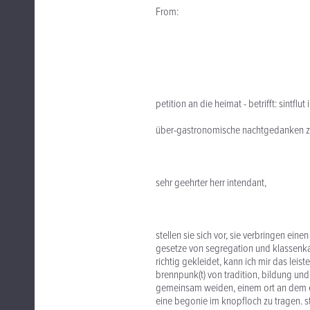
From:
petition an die heimat - betrifft: sintflut
über-gastronomische nachtgedanken 
sehr geehrter herr intendant,
stellen sie sich vor, sie verbringen eine
gesetze von segregation und klassenkamp
richtig gekleidet, kann ich mir das leist
brennpunk(t) von tradition, bildung und
gemeinsam weiden, einem ort an dem es 
eine begonie im knopfloch zu tragen. st