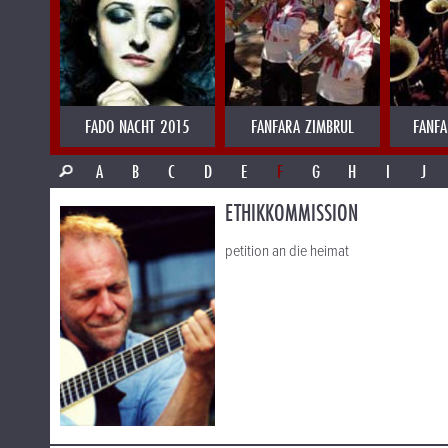
FADO NACHT 2015
FANFARA ZIMBRUL
FANFA
A
B
C
D
E
F
G
H
I
J
ETHIKKOMMISSION
petition an die heimat