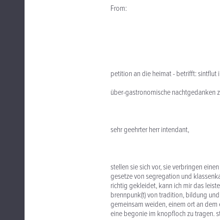
From:
petition an die heimat - betrifft: sintflut
über-gastronomische nachtgedanken 
sehr geehrter herr intendant,
stellen sie sich vor, sie verbringen eine
gesetze von segregation und klassenkamp
richtig gekleidet, kann ich mir das leist
brennpunk(t) von tradition, bildung und
gemeinsam weiden, einem ort an dem es 
eine begonie im knopfloch zu tragen. st