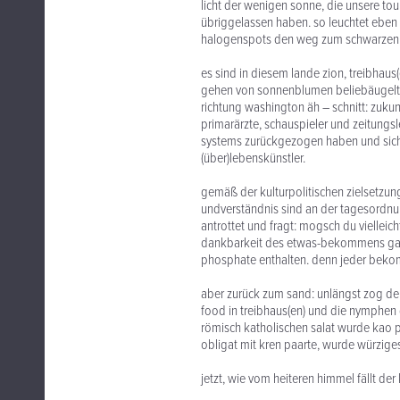
licht der wenigen sonne, die unsere to
übriggelassen haben. so leuchtet eben d
halogenspots den weg zum schwarzen tr
es sind in diesem lande zion, treibhaus
gehen von sonnenblumen beliebäugelt h
richtung washington äh – schnitt: zuku
primarärzte, schauspieler und zeitungsl
systems zurückgezogen haben und sich 
(über)lebenskünstler.
gemäß der kulturpolitischen zielsetzun
undverständnis sind an der tagesordnun
antrottet und fragt: mogsch du vielleich
dankbarkeit des etwas-bekommens ganz 
phosphate enthalten. denn jeder bekom
aber zurück zum sand: unlängst zog der 
food in treibhaus(en) und die nymphen 
römisch katholischen salat wurde kao 
obligat mit kren paarte, wurde würzige
jetzt, wie vom heiteren himmel fällt de