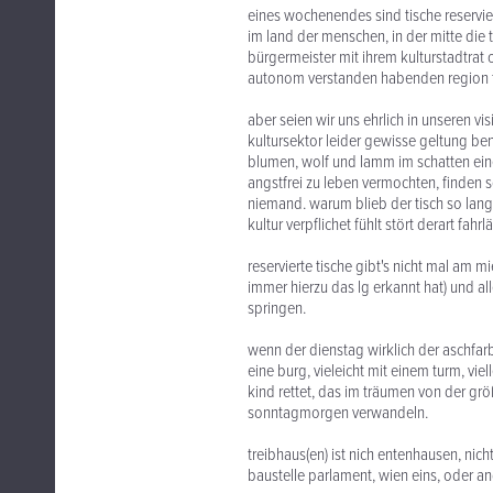
eines wochenendes sind tische reservier
im land der menschen, in der mitte die ta
bürgermeister mit ihrem kulturstadtrat 
autonom verstanden habenden region t
aber seien wir uns ehrlich in unseren vi
kultursektor leider gewisse geltung b
blumen, wolf und lamm im schatten eine
angstfrei zu leben vermochten, finden so 
niemand. warum blieb der tisch so lange
kultur verpflichet fühlt stört derart fah
reservierte tische gibt's nicht mal am 
immer hierzu das lg erkannt hat) und al
springen.
wenn der dienstag wirklich der aschfarbe
eine burg, vieleicht mit einem turm, vie
kind rettet, das im träumen von der größ
sonntagmorgen verwandeln.
treibhaus(en) ist nich entenhausen, nich
baustelle parlament, wien eins, oder a