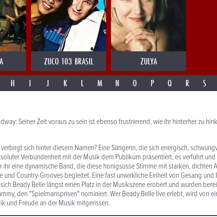
A
ZUCO 103 BRASIL
ZULYA
H
I
J
K
L
M
N
O
P
Q
R
S
ay: Seiner Zeit voraus zu sein ist ebenso frustrierend, wie ihr hinterher zu hink
 verbirgt sich hinter diesem Namen? Eine Sängerin, die sich energisch, schwung
soluter Verbundenheit mit der Musik dem Publikum präsentiert, es verführt und l
er ihr eine dynamische Band, die diese honigsüsse Stimme mit starken, dichten
e und Country-Grooves begleitet. Eine fast unwirkliche Einheit von Gesang und 
ch Beady Belle längst einen Platz in der Musikszene erobert und wurden bereit
my, den "Spielmansprisen" nominiert. Wer Beady Belle live erlebt, wird von e
tik und Freude an der Musik mitgerissen.