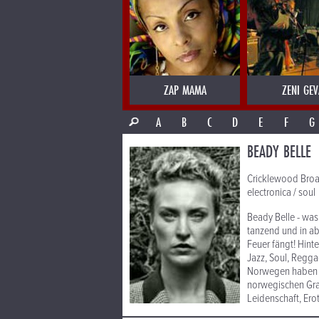
ZAP MAMA
ZENI GEV
A
B
C
D
E
F
G
BEADY BELLE
Cricklewood Broadw
electronica / soul
Beady Belle - was
tanzend und in ab
Feuer fängt! Hint
Jazz, Soul, Regga
Norwegen haben si
norwegischen Gram
Leidenschaft, Ero