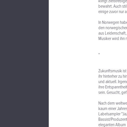
klingt zielstrebig
bewahrt. Auch sti
einige zuvor nur 
In Norwegen haben
den norwegischen
aus Leidenschaft,
Musiker wird ihn n
*
Zukunftsmusik ist 
ihr hinterher zu 
und aktuell. Irge
ihre Entspanntheit
sein. Gesucht, ge
Nach dem weltwei
kaum einer Jahres
Labelsampler "Ja
Bassist/Produzent
eleganten Album 