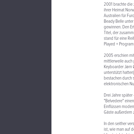
2001 brachte die
ihrer Heimat Nor
Australien für Fu
Beady Belle unter
gewinnen. Den Er
Titel, der zusamm
stand für eine Re
Played + Progra
2005 erschien mit
mittlerweile auch
Keyboarder Jørn Ø
unterstützt hatte
bestachen durch s
elektronischen Nu
Drei Jahre später
"Belvedere" eine
Einflüssen modern
Gäste außerdem zw
In den seither v
ist, wie man auf 