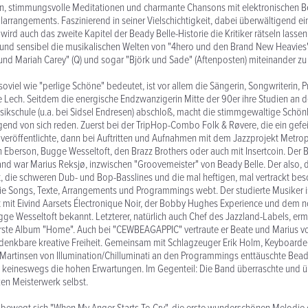
ten, stimmungsvolle Meditationen und charmante Chansons mit elektronischen B
arrangements. Faszinierend in seiner Vielschichtigkeit, dabei überwältigend e
wird auch das zweite Kapitel der Beady Belle-Historie die Kritiker rätseln lass
 und sensibel die musikalischen Welten von "4hero und den Brand New Heavies"
n und Mariah Carey" (Q) und sogar "Björk und Sade" (Aftenposten) miteinander zu
soviel wie "perlige Schöne" bedeutet, ist vor allem die Sängerin, Songwriterin, 
Lech. Seitdem die energische Endzwanzigerin Mitte der 90er ihre Studien an de
kschule (u.a. bei Sidsel Endresen) abschloß, macht die stimmgewaltige Schönh
nd von sich reden. Zuerst bei der TripHop-Combo Folk & Røvere, die ein gefe
veröffentlichte, dann bei Auftritten und Aufnahmen mit dem Jazzprojekt Metro
Eberson, Bugge Wesseltoft, den Brazz Brothers oder auch mit Insertcoin. Der B
nd war Marius Reksjø, inzwischen "Groovemeister" von Beady Belle. Der also, 
 die schweren Dub- und Bop-Basslines und die mal heftigen, mal vertrackt be
e Songs, Texte, Arrangements und Programmings webt. Der studierte Musiker is
t mit Eivind Aarsets Électronique Noir, der Bobby Hughes Experience und dem
e Wesseltoft bekannt. Letzterer, natürlich auch Chef des Jazzland-Labels, er
erste Album "Home". Auch bei "CEWBEAGAPPIC" vertraute er Beate und Marius v
 denkbare kreative Freiheit. Gemeinsam mit Schlagzeuger Erik Holm, Keyboarde
Martinsen von Illumination/Chilluminati an den Programmings enttäuschte Bead
eineswegs die hohen Erwartungen. Im Gegenteil: Die Band überraschte und übe
en Meisterwerk selbst.