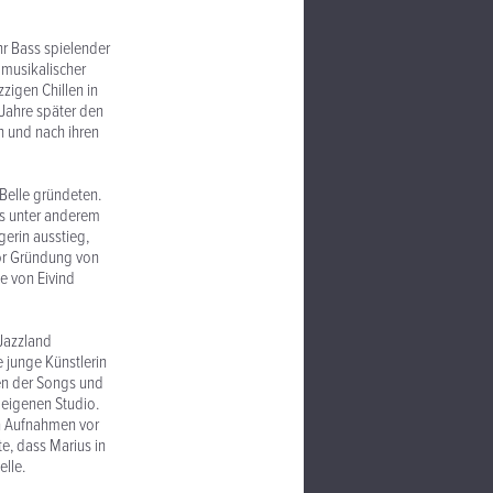
hr Bass spielender
 musikalischer
zigen Chillen in
Jahre später den
h und nach ihren
Belle gründeten.
ls unter anderem
gerin ausstieg,
vor Gründung von
e von Eivind
 Jazzland
 junge Künstlerin
en der Songs und
 eigenen Studio.
en Aufnahmen vor
e, dass Marius in
elle.