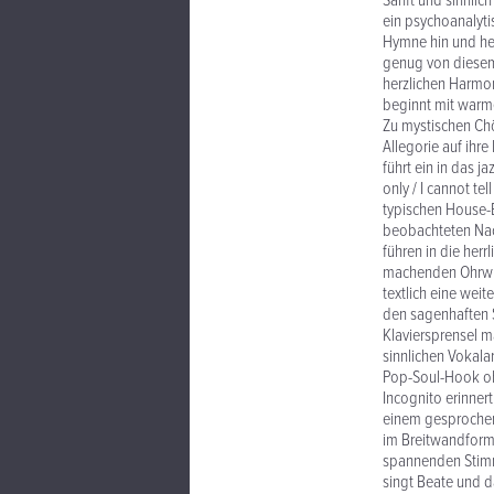
Sanft und sinnlic
ein psychoanalyt
Hymne hin und her
genug von diesem 
herzlichen Harmon
beginnt mit warm
Zu mystischen Chö
Allegorie auf ihr
führt ein in das j
only / I cannot te
typischen House-B
beobachteten Nac
führen in die her
machenden Ohrwur
textlich eine wei
den sagenhaften S
Klaviersprensel m
sinnlichen Vokala
Pop-Soul-Hook oh
Incognito erinner
einem gesprochen
im Breitwandforma
spannenden Stimmk
singt Beate und 