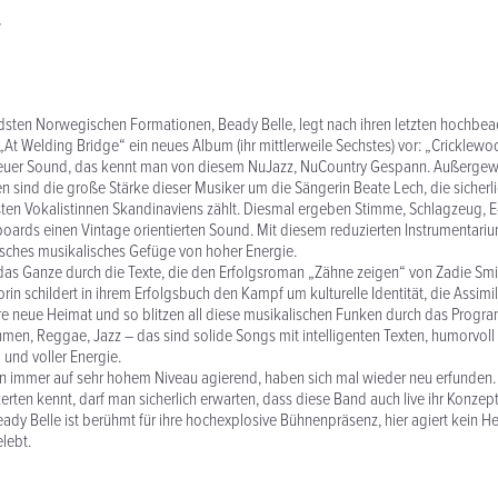
,
dsten Norwegischen Formationen, Beady Belle, legt nach ihren letzten hochbe
„At Welding Bridge“ ein neues Album (ihr mittlerweile Sechstes) vor: „Crickle
uer Sound, das kennt man von diesem NuJazz, NuCountry Gespann. Außergew
 sind die große Stärke dieser Musiker um die Sängerin Beate Lech, die sicherl
en Vokalistinnen Skandinaviens zählt. Diesmal ergeben Stimme, Schlagzeug, E
ards einen Vintage orientierten Sound. Mit diesem reduzierten Instrumentariu
tisches musikalisches Gefüge von hoher Energie.
as Ganze durch die Texte, die den Erfolgsroman „Zähne zeigen“ von Zadie Smith
rin schildert in ihrem Erfolgsbuch den Kampf um kulturelle Identität, die Assimi
re neue Heimat und so blitzen all diese musikalischen Funken durch das Progra
hmen, Reggae, Jazz – das sind solide Songs mit intelligenten Texten, humorvol
l und voller Energie.
on immer auf sehr hohem Niveau agierend, haben sich mal wieder neu erfunden
erten kennt, darf man sicherlich erwarten, dass diese Band auch live ihr Konzept
ady Belle ist berühmt für ihre hochexplosive Bühnenpräsenz, hier agiert kein 
lebt.