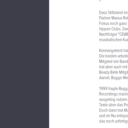
*
Dass Stillstand i
Partner Marius Re
Fokus noch ganz a
hippen Clubs. Zwe
Nachfolger "CEWBE
musikalischen Kur
Kennengelernt hat
Die beiden arbeit
Mitglied der Band
trat aber auch mi
Beady Belle Mitgl
Aarset, Bugge We
1999 fragte Bugge
Recordings machen
ausgiebig nutzen.
Texte über das P
Doch dann trat Ma
und im Nu entspan
das noch unfertig