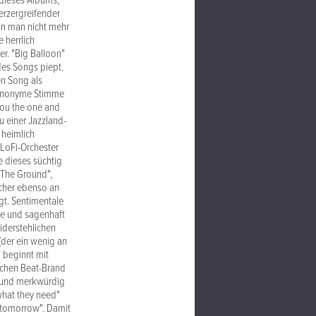
 dieses Albums,
erzergreifender
nn man nicht mehr
 herrlich
r. "Big Balloon"
des Songs piept.
en Song als
e anonyme Stimme
 you the one and
u einer Jazzland-
 heimlich
LoFi-Orchester
e dieses süchtig
 The Ground",
icher ebenso an
gt. Sentimentale
ve und sagenhaft
iderstehlichen
der ein wenig an
" beginnt mit
chen Beat-Brand
o und merkwürdig
what they need"
 tomorrow". Damit