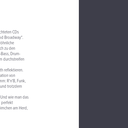
achteten CDs
wood Broadway“.
öhnliche
ich zu den
-Bass, Drum-
m durchstreifen
 reflektieren.
lation von
mm: R'n'B, Funk,
l und trotzdem
. Und wie man das
 perfekt
Heimchen am Herd,