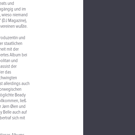
eats und
ingängig und im
en, wieso niemand
 (DJ Magazine),
 vereinen wußte.
Produzentin und
r staatlichen
eit mit der
iertes Album bei
politan und
assist der
der das
schwingten
t allerdings auch
 norwegischen
möglichte Beady
ollkommen, ließ
r Jørn Øien und
y Belle auch auf
rtraf sich mit