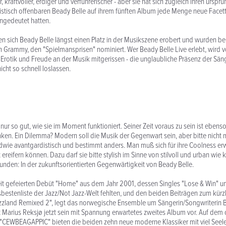
er, kraftvoller, erdiger und verführerischer - aber sie hat sich zugleich ihren ursp
listisch offenbaren Beady Belle auf ihrem fünften Album jede Menge neue Facet
angedeutet hatten.
 sich Beady Belle längst einen Platz in der Musikszene erobert und wurden ber
 Grammy, den "Spielmansprisen" nominiert. Wer Beady Belle Live erlebt, wird 
 Erotik und Freude an der Musik mitgerissen - die unglaubliche Präsenz der Säng
icht so schnell loslassen.
nur so gut, wie sie im Moment funktioniert. Seiner Zeit voraus zu sein ist ebenso
hinken. Ein Dilemma? Modern soll die Musik der Gegenwart sein, aber bitte nicht 
ndwie avantgardistisch und bestimmt anders. Man muß sich für ihre Coolness e
 ereifern können. Dazu darf sie bitte stylish im Sinne von stilvoll und urban wie
funden: In der zukunftsorientierten Gegenwärtigkeit von Beady Belle.
t gefeierten Debüt "Home" aus dem Jahr 2001, dessen Singles "Lose & Win" un
bestenliste der Jazz/Not Jazz-Welt fehlten, und den beiden Beiträgen zum kürz
zzland Remixed 2", legt das norwegische Ensemble um Sängerin/Songwriterin 
 Marius Reksjø jetzt sein mit Spannung erwartetes zweites Album vor. Auf dem
"CEWBEAGAPPIC" bieten die beiden zehn neue moderne Klassiker mit viel Seele