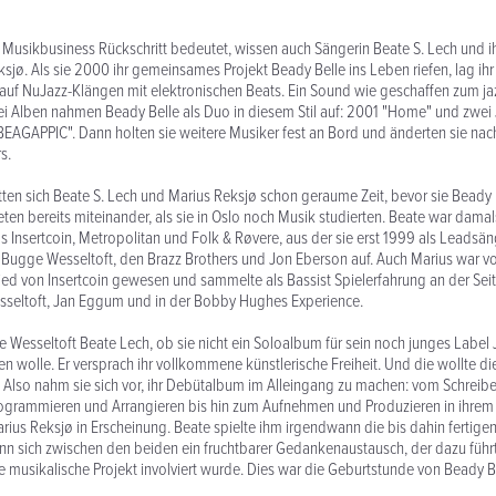
m Musikbusiness Rückschritt bedeutet, wissen auch Sängerin Beate S. Lech und i
ksjø. Als sie 2000 ihr gemeinsames Projekt Beady Belle ins Leben riefen, lag ihr
uf NuJazz-Klängen mit elektronischen Beats. Ein Sound wie geschaffen zum jaz
i Alben nahmen Beady Belle als Duo in diesem Stil auf: 2001 "Home" und zwei 
AGAPPIC". Dann holten sie weitere Musiker fest an Bord und änderten sie nac
s.
ten sich Beate S. Lech und Marius Reksjø schon geraume Zeit, bevor sie Beady 
eten bereits miteinander, als sie in Oslo noch Musik studierten. Beate war dama
s Insertcoin, Metropolitan und Folk & Røvere, aus der sie erst 1999 als Leadsän
t Bugge Wesseltoft, den Brazz Brothers und Jon Eberson auf. Auch Marius war 
ied von Insertcoin gewesen und sammelte als Bassist Spielerfahrung an der Seit
sseltoft, Jan Eggum und in der Bobby Hughes Experience.
 Wesseltoft Beate Lech, ob sie nicht ein Soloalbum für sein noch junges Label
 wolle. Er versprach ihr vollkommene künstlerische Freiheit. Und die wollte die
 Also nahm sie sich vor, ihr Debütalbum im Alleingang zu machen: vom Schreib
rogrammieren und Arrangieren bis hin zum Aufnehmen und Produzieren in ihrem
rius Reksjø in Erscheinung. Beate spielte ihm irgendwann die bis dahin fertig
n sich zwischen den beiden ein fruchtbarer Gedankenaustausch, der dazu führt
e musikalische Projekt involviert wurde. Dies war die Geburtstunde von Beady B