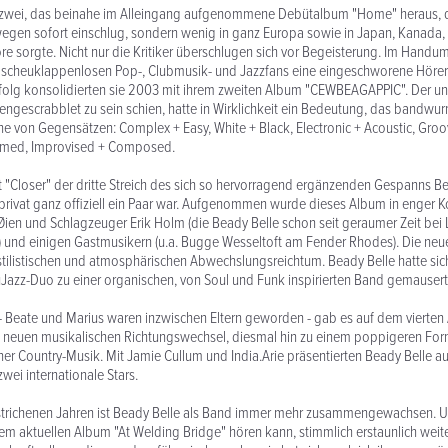
 zwei, das beinahe im Alleingang aufgenommene Debütalbum "Home" heraus, da
wegen sofort einschlug, sondern wenig in ganz Europa sowie in Japan, Kanada,
rore sorgte. Nicht nur die Kritiker überschlugen sich vor Begeisterung. Im Han
 scheuklappenlosen Pop-, Clubmusik- und Jazzfans eine eingeschworene Hörers
folg konsolidierten sie 2003 mit ihrem zweiten Album "CEWBEAGAPPIC". Der u
engescrabblet zu sein schien, hatte in Wirklichkeit ein Bedeutung, das bandwur
ihe von Gegensätzen: Complex + Easy, White + Black, Electronic + Acoustic, Gro
mmed, Improvised + Composed.
 "Closer" der dritte Streich des sich so hervorragend ergänzenden Gespanns Be
 privat ganz offiziell ein Paar war. Aufgenommen wurde dieses Album in enger 
ien und Schlagzeuger Erik Holm (die Beady Belle schon seit geraumer Zeit bei L
n) und einigen Gastmusikern (u.a. Bugge Wesseltoft am Fender Rhodes). Die ne
tilistischen und atmosphärischen Abwechslungsreichtum. Beady Belle hatte si
Jazz-Duo zu einer organischen, von Soul und Funk inspirierten Band gemausert
 - Beate und Marius waren inzwischen Eltern geworden - gab es auf dem vierte
n neuen musikalischen Richtungswechsel, diesmal hin zu einem poppigeren Fo
er Country-Musik. Mit Jamie Cullum und India.Arie präsentierten Beady Belle a
ei internationale Stars.
erstrichenen Jahren ist Beady Belle als Band immer mehr zusammengewachsen. U
dem aktuellen Album "At Welding Bridge" hören kann, stimmlich erstaunlich weiter