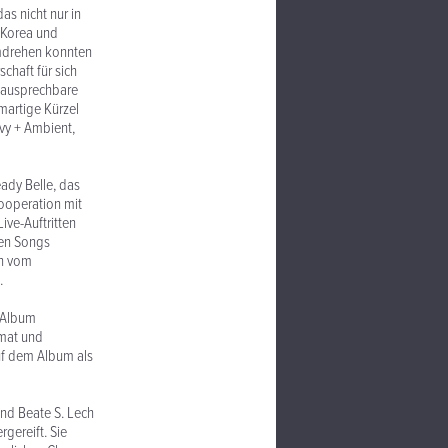
s nicht nur in
 Korea und
dumdrehen konnten
chaft für sich
nausprechbare
martige Kürzel
ovy + Ambient,
ady Belle, das
Kooperation mit
ive-Auftritten
uen Songs
ch vom
.
n Album
rmat und
uf dem Album als
nd Beate S. Lech
gereift. Sie