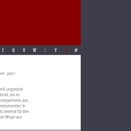
T
U
V
W
X
Y
Z
#
en. jazz /
voll, ungestüm
ockt, bis es
 Arrangements aus
Instrumenten. In
s dreimal für den
iner Woge aus