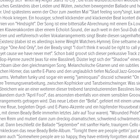
h bewegt sich "When My Anger Starts To Cry", die erste wunderschönen Melodie
isches Geständnis über Leiden und Wüten, zwischen bewegender Ballade und h
. Und spätestens wenn der Chor zum zweiten Mal "Start feeling sorry"singt, ka
Hook kriegen. Ein housiger, schnell klickender und klackender Beat kontert die
ien von "Hindsight". Der Song ist eine bittersüße Abrechnung mit einem Ex-Love
en Klavierakkorden über einem Echolot-Sound, der auch weit in den Soul-Dub 
ren und verführerisch vollen Vokalarrangements singt Beate diesen sagenhaft
e Existenz (dabei ist es allerdings keine Weight Watchers-Hymne). Eine seltsam
azzige "One And Only", bei der Beady singt "I don't think it would be right to call
ll yet cause we have never met". Schon bald groovt sich dieser perkussive Track z
op-Hymne zurecht (was für eine Bassline!). Düster legt sich der "Shadow" eines
hbarn über den gleichnamigen Song. Melancholische Gitarren und ein subtiles 
rlichen Hörner, das sanfte E-Piano und den unglaublich tiefen NuSoul/Jazz-Groov
ms. Verhalten funky und sogar ein wenig "jamiroquasi" discoid schwankt "On
tere Trennungsverarbeitung, zwischen Kopfnicker und Tanzbeinschwinger. Was s
treichern wie an einer weiteren dieser treibend tanzinduzierenden Basslines lie
äandern durch "April Fool", das ansonsten ebenfalls von einem sensiblen Groo
rrangements getragen wird. Das neue Leben der "Bella", gefeiert mit einem unw
ne Reue, begleiten Orgel- und E-Piano-Akzente und ein hüpfender Housebeat (
t, mit denen Beady Belle immerhin letztes Jahr auf Tour waren). "Wounded Pride
en Reim und mutiert dann zum dreckig-dramatischen, schwelend-schwärmeris
t. Dann beschließt die Ballade "September" mit sanfter Harfe, traurigem Cell
lecksen das neue Beady Belle-Album. "Tonight there are people gettin' just 
dann auch "Somewhere people are so happy, they have entirely forgotten about