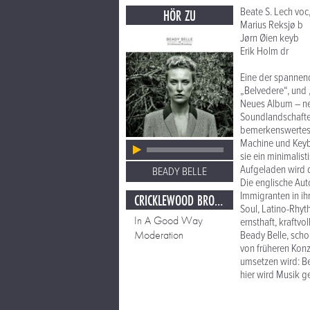
Beate S. Lech voc
HÖR ZU
Marius Reksjø b
Jørn Øien keyb
Erik Holm dr
Eine der spannen
„Belvedere“, und 
Neues Album – ne
Soundlandschaften
bemerkenswertest
Machine und Keybo
sie ein minimalis
Aufgeladen wird d
BEADY BELLE
Die englische Auto
Immigranten in ih
CRICKLEWOOD BROADWAY
Soul, Latino-Rhyt
In A Good Way
ernsthaft, kraftvol
Moderation
Beady Belle, sch
von früheren Konz
umsetzen wird: Be
hier wird Musik ge