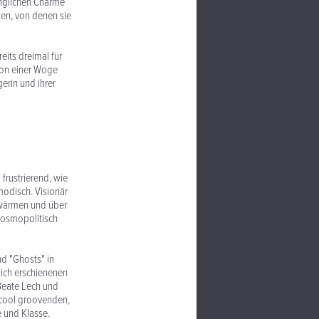
rünglichen Charme
ten, von denen sie
eits dreimal für
von einer Woge
erin und ihrer
 frustrierend, wie
modisch. Visionär
rwärmen und über
 kosmopolitisch
d "Ghosts" in
lich erschienenen
Beate Lech und
 cool groovenden,
 und Klasse.