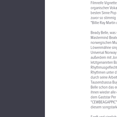
Filmreife Vignet
organischen Vokal
besten Sinne Pop 
zuvor so stimmig
"Billie Ray Marti
Beady Belle, was 
Mastermind Beate 
norwegischen Musi
Löwenmähne singe
Universal Norway 
außerdem mit Jon 
letztgenannten Ba
Rhythmusgeflecht,
Rhythmen unter di
durch seine Arbei
Tausendsassa Bugg
Belle schon das 
ihnen wieder alle
dem Gaststar Per 
"CEWBEAGAPPIC" k
diesem songstark