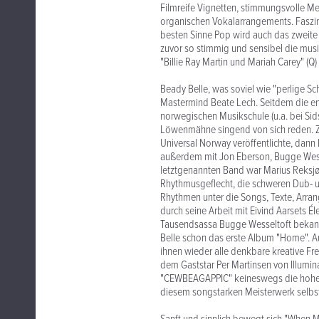
Filmreife Vignetten, stimmungsvolle M
organischen Vokalarrangements. Faszini
besten Sinne Pop wird auch das zweite K
zuvor so stimmig und sensibel die mus
"Billie Ray Martin und Mariah Carey" (Q
Beady Belle, was soviel wie "perlige Sc
Mastermind Beate Lech. Seitdem die ene
norwegischen Musikschule (u.a. bei Si
Löwenmähne singend von sich reden. Zu
Universal Norway veröffentlichte, dann
außerdem mit Jon Eberson, Bugge Wessel
letztgenannten Band war Marius Reksjø,
Rhythmusgeflecht, die schweren Dub- u
Rhythmen unter die Songs, Texte, Arra
durch seine Arbeit mit Eivind Aarsets
Tausendsassa Bugge Wesseltoft bekannt
Belle schon das erste Album "Home". A
ihnen wieder alle denkbare kreative F
dem Gaststar Per Martinsen von Illumin
"CEWBEAGAPPIC" keineswegs die hohen E
diesem songstarken Meisterwerk selbst