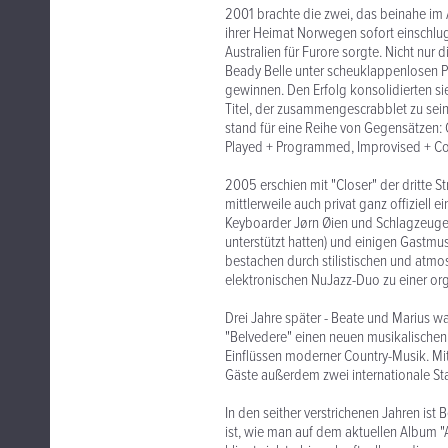
2001 brachte die zwei, das beinahe i
ihrer Heimat Norwegen sofort einschlu
Australien für Furore sorgte. Nicht nu
Beady Belle unter scheuklappenlosen P
gewinnen. Den Erfolg konsolidierten 
Titel, der zusammengescrabblet zu sein
stand für eine Reihe von Gegensätzen: 
Played + Programmed, Improvised + 
2005 erschien mit "Closer" der dritte 
mittlerweile auch privat ganz offiziel
Keyboarder Jørn Øien und Schlagzeuger 
unterstützt hatten) und einigen Gastm
bestachen durch stilistischen und atm
elektronischen NuJazz-Duo zu einer or
Drei Jahre später - Beate und Marius w
"Belvedere" einen neuen musikalische
Einflüssen moderner Country-Musik. Mit
Gäste außerdem zwei internationale Sta
In den seither verstrichenen Jahren i
ist, wie man auf dem aktuellen Album "A