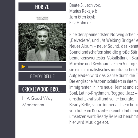
Beate S. Lech voc,
HÖR ZU
Marius Reksjø b
Jørn Øien keyb
Erik Holm dr
Eine der spannendsten Norwegischen Fo
„Belvedere“, und „At Welding Bridge“ e
Neues Album – neuer Sound, das kenn
Soundlandschaften sind die große Stärk
bemerkenswertesten Vokalistinnen Skan
Machine und Keyboards einen Vintage o
sie ein minimalistisches musikalisches
Aufgeladen wird das Ganze durch die Te
BEADY BELLE
Die englische Autorin schildert in ihrem
Immigranten in ihre neue Heimat und so
CRICKLEWOOD BROADWAY
Soul, Latino-Rhythmen, Reggae, Jazz – 
In A Good Way
ernsthaft, kraftvoll und voller Energie.
Moderation
Beady Belle, schon immer auf sehr hoh
von früheren Konzerten kennt, darf man 
umsetzen wird: Beady Belle ist berühmt
hier wird Musik gelebt.