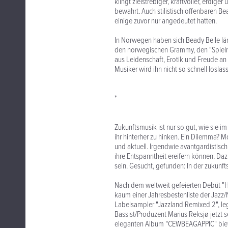
klingt zielstrebiger, kraftvoller, erdige
bewahrt. Auch stilistisch offenbaren B
einige zuvor nur angedeutet hatten.
In Norwegen haben sich Beady Belle län
den norwegischen Grammy, den "Spielma
aus Leidenschaft, Erotik und Freude an 
Musiker wird ihn nicht so schnell loslas
*
Zukunftsmusik ist nur so gut, wie sie im
ihr hinterher zu hinken. Ein Dilemma? M
und aktuell. Irgendwie avantgardistis
ihre Entspanntheit ereifern können. Dazu
sein. Gesucht, gefunden: In der zukunft
Nach dem weltweit gefeierten Debüt "H
kaum einer Jahresbestenliste der Jazz/
Labelsampler "Jazzland Remixed 2", l
Bassist/Produzent Marius Reksjø jetzt
eleganten Album "CEWBEAGAPPIC" bieten