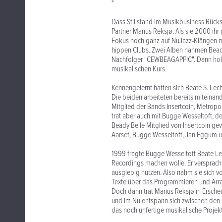
*
Dass Stillstand im Musikbusiness Rücks
Partner Marius Reksjø. Als sie 2000 ihr
Fokus noch ganz auf NuJazz-Klängen mit
hippen Clubs. Zwei Alben nahmen Beady
Nachfolger "CEWBEAGAPPIC". Dann holte
musikalischen Kurs.
Kennengelernt hatten sich Beate S. Lec
Die beiden arbeiteten bereits miteinand
Mitglied der Bands Insertcoin, Metropol
trat aber auch mit Bugge Wesseltoft, d
Beady Belle Mitglied von Insertcoin ge
Aarset, Bugge Wesseltoft, Jan Eggum 
1999 fragte Bugge Wesseltoft Beate Lec
Recordings machen wolle. Er versprach i
ausgiebig nutzen. Also nahm sie sich 
Texte über das Programmieren und Arra
Doch dann trat Marius Reksjø in Ersche
und im Nu entspann sich zwischen den b
das noch unfertige musikalische Projek