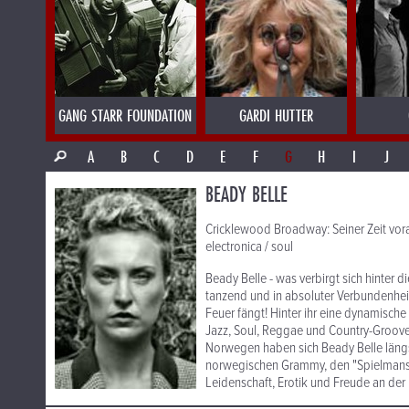
GANG STARR FOUNDATION
GARDI HUTTER
A
B
C
D
E
F
G
H
I
J
BEADY BELLE
Cricklewood Broadway: Seiner Zeit voraus
electronica / soul
Beady Belle - was verbirgt sich hinter
tanzend und in absoluter Verbundenheit 
Feuer fängt! Hinter ihr eine dynamisch
Jazz, Soul, Reggae und Country-Grooves
Norwegen haben sich Beady Belle längst
norwegischen Grammy, den "Spielmanspr
Leidenschaft, Erotik und Freude an der