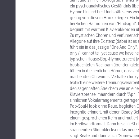
Sanft und sinnlich bewegt sich "When M
ein psychoanalytisches Geständnis üb
Hymne hin und her. Und spätestens wenn
genug von diesem Hook kriegen. Ein hou
herzlichen Harmonien von "Hindsight". 
beginnt mit warmen Klavierakkorden üb
Zu mystischen Chören und verführerisc
Allegorie auf ihre Existenz (dabei ist
führt ein in das jazzige "One And Only", 
only / I cannot tell yet cause we have n
typischen House-Bop-Hymne zurecht (was
beobachteten Nachbarn über den gleich
führen in die herrlichen Hörner, das sa
machenden Ohrwurms. Verhalten funky 
textlich eine weitere Trennungsverarbe
den sagenhaften Streichern wie an einer
Klaviersprensel mäandern durch "April
sinnlichen Vokalarrangements getragen 
Pop-Soul-Hook ohne Reue, begleiten Or
Incognito erinnert, mit denen Beady Be
einem gesprochenen Reim und mutiert
im Breitwandformat. Dann beschließt d
spannenden Stimmklecksen das neue Bea
singt Beate und dann auch "Somewhere 