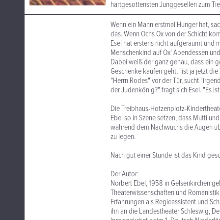
hartgesottensten Junggesellen zum Tie
Wenn ein Mann erstmal Hunger hat, sack
das. Wenn Ochs Ox von der Schicht komm
Esel hat erstens nicht aufgeräumt und m
Menschenkind auf Ox' Abendessen und "
Dabei weiß der ganz genau, dass ein ge
Geschenke kaufen geht, "ist ja jetzt di
"Herrn Rodes" vor der Tür, sucht "irgen
der Judenkönig?" fragt sich Esel. "Es is
Die Treibhaus-Hotzenplotz-Kindertheat
Ebel so in Szene setzen, dass Mutti un
während dem Nachwuchs die Augen überg
zu legen.
Nach gut einer Stunde ist das Kind ges
Der Autor:
Norbert Ebel, 1958 in Gelsenkirchen g
Theaterwissenschaften und Romanistik a
Erfahrungen als Regieassistent und Sc
ihn an die Landestheater Schleswig, De