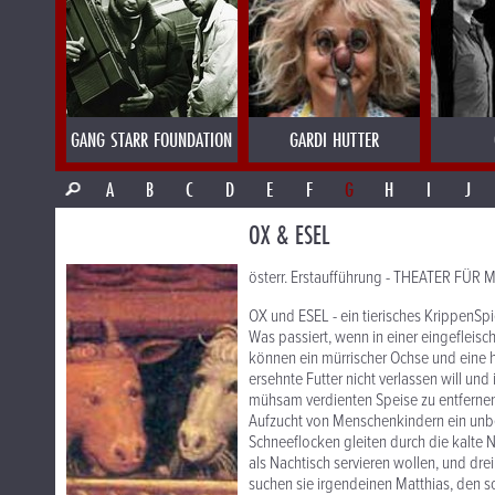
GANG STARR FOUNDATION
GARDI HUTTER
A
B
C
D
E
F
G
H
I
J
OX & ESEL
österr. Erstaufführung - THEATER FÜ
OX und ESEL - ein tierisches KrippenSpie
Was passiert, wenn in einer eingeflei
können ein mürrischer Ochse und eine h
ersehnte Futter nicht verlassen will un
mühsam verdienten Speise zu entfernen
Aufzucht von Menschenkindern ein unbe
Schneeflocken gleiten durch die kalte 
als Nachtisch servieren wollen, und dr
suchen sie irgendeinen Matthias, den 