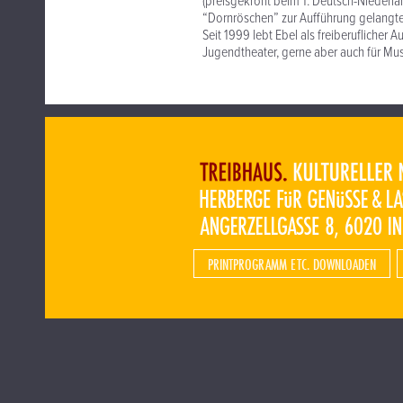
(preisgekrönt beim 1. Deutsch-Nieder
“Dornröschen” zur Aufführung gelangte
Seit 1999 lebt Ebel als freiberuflicher Au
Jugendtheater, gerne aber auch für Mus
PRINTPROGRAMM ETC. DOWNLOADEN