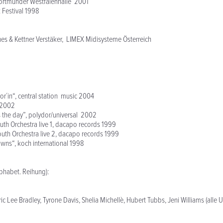
ortmunder Westfalenhalle 2001
Festival 1998
es & Kettner Verstäker, LIMEX Midisysteme Österreich
or´in“, central station music 2004
, 2002
s the day”, polydor/universal 2002
th Orchestra live 1, dacapo records 1999
uth Orchestra live 2, dacapo records 1999
owns“, koch international 1998
alphabet. Reihung):
c Lee Bradley, Tyrone Davis, Shelia Michellè, Hubert Tubbs, Jeni Williams (alle 