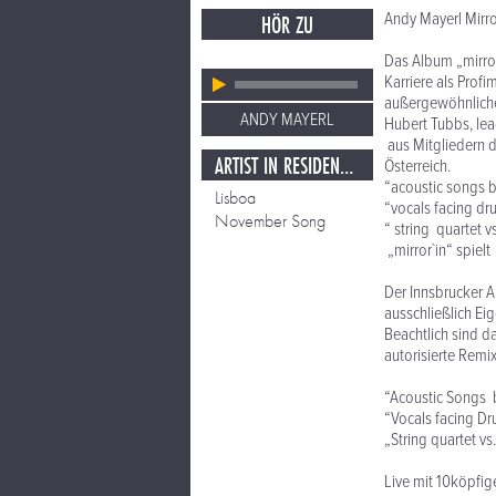
Andy Mayerl Mirror
HÖR ZU
Das Album „mirror
Karriere als Profi
außergewöhnlich
ANDY MAYERL
Hubert Tubbs, lea
aus Mitgliedern d
ARTIST IN RESIDENCE - HERBST 07
Österreich.
“acoustic songs 
Lisboa
“vocals facing dr
November Song
“ string quartet vs
„mirror`in“ spie
Der Innsbrucker An
ausschließlich E
Beachtlich sind d
autorisierte Remix
“Acoustic Songs
“Vocals facing D
„String quartet vs
Live mit 10köpfig