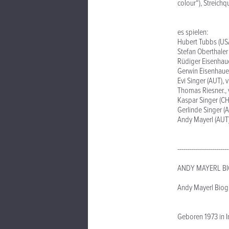
colour“), Streichq
es spielen:
Hubert Tubbs (USA
Stefan Oberthaler 
Rüdiger Eisenhaue
Gerwin Eisenhaue
Evi Singer (AUT), v
Thomas Riesner., v
Kaspar Singer (CH)
Gerlinde Singer (A
Andy Mayerl (AUT)
-------------------------
ANDY MAYERL BI
Andy Mayerl Biog
Geboren 1973 in I