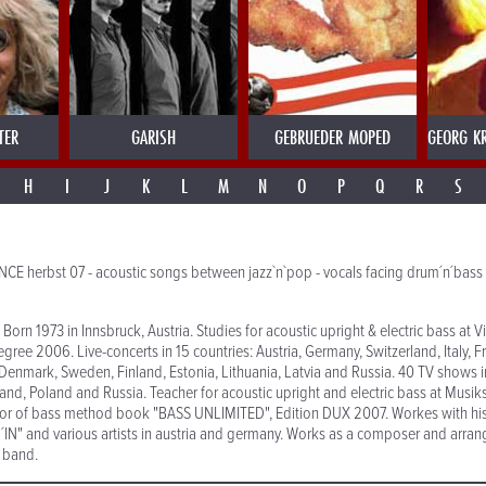
TER
GARISH
GEBRUEDER MOPED
GEORG KR
H
I
J
K
L
M
N
O
P
Q
R
S
CE herbst 07 - acoustic songs between jazz`n`pop - vocals facing drum´n´bass 
Born 1973 in Innsbruck, Austria. Studies for acoustic upright & electric bass at V
gree 2006. Live-concerts in 15 countries: Austria, Germany, Switzerland, Italy, F
 Denmark, Sweden, Finland, Estonia, Lithuania, Latvia and Russia. 40 TV shows in
and, Poland and Russia. Teacher for acoustic upright and electric bass at Musik
uthor of bass method book "BASS UNLIMITED", Edition DUX 2007. Workes with h
IN" and various artists in austria and germany. Works as a composer and arrang
 band.