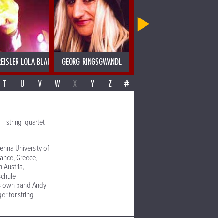
EISLER LOLA BLAU
GEORG RINGSGWANDL
GEORGE TABORI
T
U
V
W
X
Y
Z
#
- string quartet
ienna University of
rance, Greece,
 Austria,
schule
is own band Andy
er for string