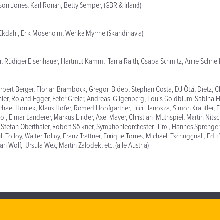
son Jones, Karl Ronan, Betty Semper, (GBR & Irland)
 Ekdahl, Erik Moseholm, Wenke Myrrhe (Skandinavia)
, Rüdiger Eisenhauer, Hartmut Kamm, Tanja Raith, Csaba Schmitz, Anne Schnell 
rbert Berger, Florian Bramböck, Gregor Blóeb, Stephan Costa, DJ Ötzi, Dietz, Ch
er, Roland Egger, Peter Greier, Andreas Gilgenberg, Louis Goldblum, Sabina 
hael Hornek, Klaus Hofer, Romed Hopfgartner, Juci Janoska, Simon Kräutler, F
ol, Elmar Landerer, Markus Linder, Axel Mayer, Christian Muthspiel, Martin Nitsc
 Stefan Oberthaler, Robert Sölkner, Symphonieorchester Tirol, Hannes Sprenger,
ul Tolloy, Walter Tolloy, Franz Trattner, Enrique Torres, Michael Tschuggnall, Edu
n Wolf, Ursula Wex, Martin Zalodek, etc. (alle Austria)