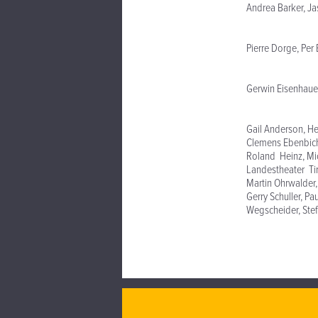
Andrea Barker, Ja
Pierre Dorge, Per
Gerwin Eisenhauer
Gail Anderson, He
Clemens Ebenbichl
Roland Heinz, Mic
Landestheater Tir
Martin Ohrwalder,
Gerry Schuller, Pa
Wegscheider, Stefa