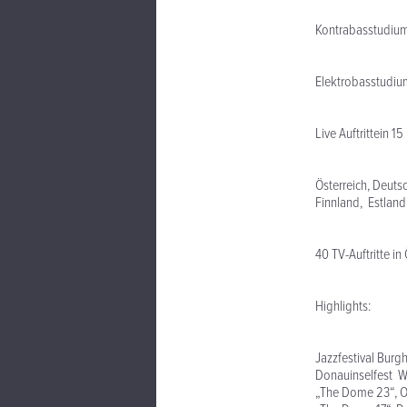
Kontrabasstudium
Elektrobasstudium
Live Auftrittein 1
Österreich, Deuts
Finnland, Estland
40 TV-Auftritte i
Highlights:
Jazzfestival Bur
Donauinselfest W
„The Dome 23“, O