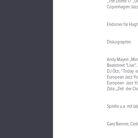
„The Dome 17“, D
Copenhagen Jazz 
Endorser für Hugh
Diskographie:
Andy Mayerl „Mirr
Beatstreet "Live"
DJ Ötzi, “Today i
European Jazz You
European Jazz Yo
Zida „Zeit der Cl
Spielte u.a. mit (
Gary Barone, Cedri