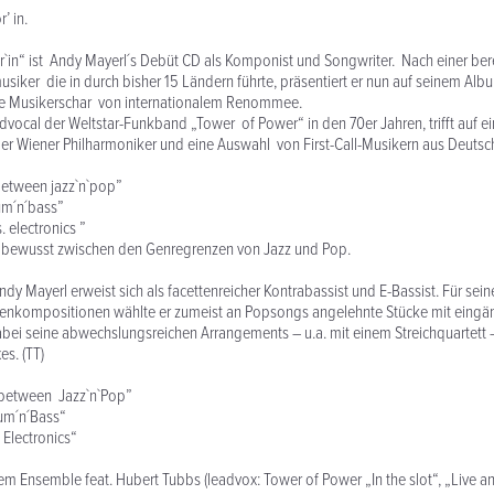
’ in.
`in“ ist Andy Mayerl´s Debüt CD als Komponist und Songwriter. Nach einer ber
musiker die in durch bisher 15 Ländern führte, präsentiert er nun auf seinem Alb
e Musikerschar von internationalem Renommee.
dvocal der Weltstar-Funkband „Tower of Power“ in den 70er Jahren, trifft auf ei
er Wiener Philharmoniker und eine Auswahl von First-Call-Musikern aus Deuts
between jazz`n`pop”
um´n´bass”
. electronics ”
lt bewusst zwischen den Genregrenzen von Jazz und Pop.
dy Mayerl erweist sich als facettenreicher Kontrabassist und E-Bassist. Für sein
igenkompositionen wählte er zumeist an Popsongs angelehnte Stücke mit eingä
abei seine abwechslungsreichen Arrangements – u.a. mit einem Streichquartett –
es. (TT)
 between Jazz`n`Pop”
rum´n´Bass“
. Electronics“
em Ensemble feat. Hubert Tubbs (leadvox: Tower of Power „In the slot“, „Live and