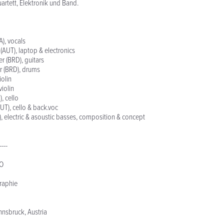
uartett, Elektronik und Band.
), vocals
(AUT), laptop & electronics
r (BRD), guitars
r (BRD), drums
iolin
iolin
, cello
UT), cello & back.voc
, electric & asoustic basses, composition & concept
----
O
raphie
nnsbruck, Austria