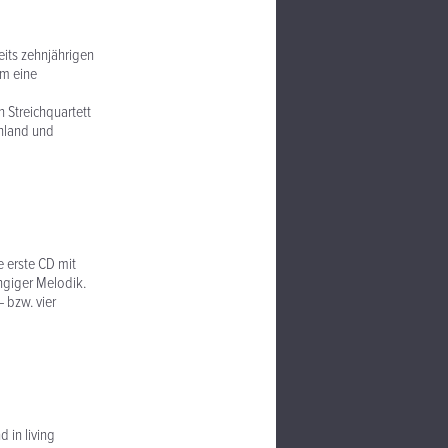
eits zehnjährigen
um eine
n Streichquartett
chland und
e erste CD mit
ngiger Melodik.
 bzw. vier
 in living