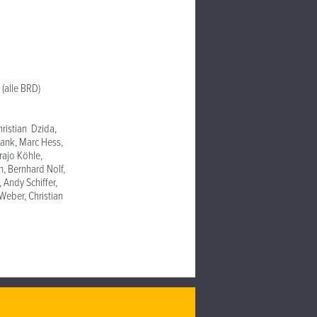
(alle BRD)
ristian Dzida,
Hank, Marc Hess,
rajo Köhle,
h, Bernhard Nolf,
 Andy Schiffer,
 Weber, Christian