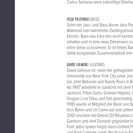
Carlos Santana seine zukünftige Ehefr
FELIX PASTORIUS
BASS
Sohn der Jazz- und Bass-Ikone Jaco Pas
Während sein talentierter Zwillingsbrude
Electric- Bass das Erbe des wohl berühmt
erhalten und in eine neue Dimension zu f
ohne diese zu kopieren. Er ist festes 
Seine kongeniale Zusammenarbeit mit 
DAVID GILMOR
E GUITARS
David Gilmore ist einer der gefragteste
Universität von New York City unter Jo
bei John Baboian und Randy Roos in B
Ab 1987 arbeitete er zunächst mit dem
Jackson, Trilok Gurtu, Graham Haynes, 
Gruppe Lost Tribe, und trat gleichzeit
1995 wurde er Mitglied der Band von W
Don Byron und Uri Caine auf und untern
2001 erschien die Debüt-CD Ritualism d
Garrison und Aref Durvesh gegründet ha
Fünf Jahre später folgte dann Unified 
und Ravi Coltrane spielt. Noch gut in E