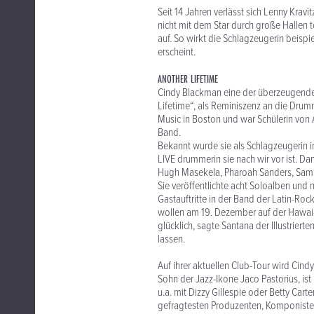
Seit 14 Jahren verlässt sich Lenny Kra
nicht mit dem Star durch große Hallen t
auf. So wirkt die Schlagzeugerin beispiel
erscheint.
ANOTHER LIFETIME
Cindy Blackman eine der überzeugenden
Lifetime“, als Reminiszenz an die Drumm
Music in Boston und war Schülerin von 
Band.
Bekannt wurde sie als Schlagzeugerin i
LIVE drummerin sie nach wir vor ist. D
Hugh Masekela, Pharoah Sanders, Sam Ri
Sie veröffentlichte acht Soloalben und 
Gastauftritte in der Band der Latin-R
wollen am 19. Dezember auf der Hawai-I
glücklich, sagte Santana der Illustrierte
lassen.
Auf ihrer aktuellen Club-Tour wird Cind
Sohn der Jazz-Ikone Jaco Pastorius, ist
u.a. mit Dizzy Gillespie oder Betty Cart
gefragtesten Produzenten, Komponisten