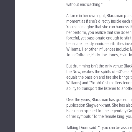
without encroaching.”
A force in her own right, Blackman puts t
moment as if she’s directly inside each 
You can imagine that she can harness 
her perform, you realize that she doesn
forceful, yet passionate enough to stir
her snare, her dynamic sensibilities inv
Williams. Her other influences include
John Coltrane, Philly Joe Jones, Elvin 
But drumming isn’t the only venue Blac
the Now, evokes the spirits of 60’s era
equals the passion and fire she brings
Williams) and “Sophia” she offers tend
ability to transport the listener to anoth
Over the years, Blackman has graced t
publication Slagwerkkrant. She has al
Blackman opened for the legendary Go
of her cymbals “To the female king, y
Talking Drum said, “...you can be assur