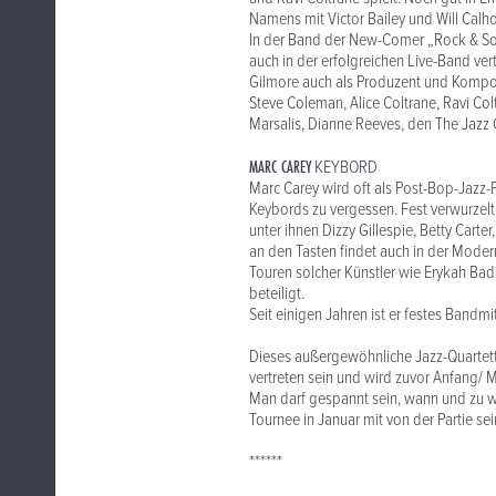
Namens mit Victor Bailey und Will Calho
In der Band der New-Comer „Rock & Soul
auch in der erfolgreichen
Gilmore auch als Produzent und Komponi
Steve Coleman, Alice Coltrane, Ravi Col
Marsalis, Dianne Reeves, den The Jazz
MARC CAREY
KEYBORD
Marc Carey wird oft als Post-Bop-Jazz-
Keybords zu vergessen. Fest verwurzelt
unter ihnen Dizzy Gillespie, Betty Cart
an den Tasten findet auch in der Moder
Touren solcher Künstler wie Erykah Badu
beteiligt.
Seit einigen Jahren ist er festes Bandm
Dieses außergewöhnliche Jazz-Quartett 
vertreten sein und wird zuvor Anfang/ M
Man darf gespannt sein, wann und zu w
Tournee in Januar mit von der Partie sei
******