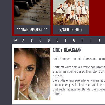
***RADIOAPPARAT***
5/8ERL IN EHR'N
A
B
C
D
E
F
G
H
I
J
CINDY BLACKMAN
nach honeymoon mit carlos santana: fu
Berühmt wurde sie als treibende Kraft 
Blackman ist eine der schillernsten Sc
optisch!
Sie ist die energiegeladene Powerstati
akustischen jazz fühlt sie sich zu Hau
und auch mit eigenen Bands. Sie ist eb
hören.