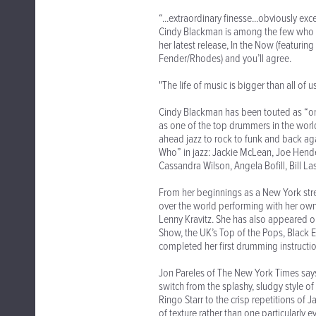
“...extraordinary finesse...obviously e
Cindy Blackman is among the few who can
her latest release, In the Now (featurin
Fender/Rhodes) and you’ll agree.
"The life of music is bigger than all of 
Cindy Blackman has been touted as “one
as one of the top drummers in the worl
ahead jazz to rock to funk and back aga
Who” in jazz: Jackie McLean, Joe Hend
Cassandra Wilson, Angela Bofill, Bill La
From her beginnings as a New York stree
over the world performing with her own
Lenny Kravitz. She has also appeared o
Show, the UK’s Top of the Pops, Black 
completed her first drumming instruction
Jon Pareles of The New York Times say
switch from the splashy, sludgy style o
Ringo Starr to the crisp repetitions of 
of texture rather than one particularly e