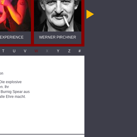
 EXPERIENCE
WERNER PIRCHNER
WERNER SCHWAB
T
U
V
W
X
Y
Z
#
on
 Die explosive
n. Ihr
r Burnig Spear aus
lle Ehre macht.