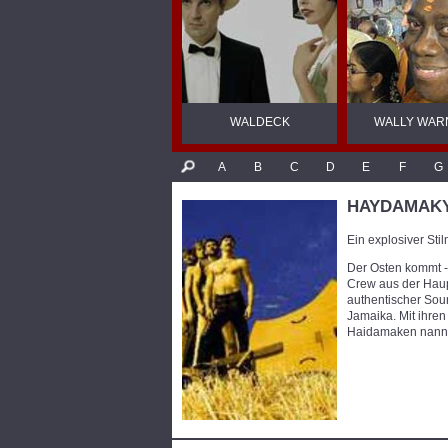
WALDECK
WALLY WAR
A
B
C
D
E
F
G
HAYDAMAK
Ein explosiver Sti
Der Osten kommt - 
Crew aus der Haup
authentischer Sou
Jamaika. Mit ihre
Haidamaken nannte