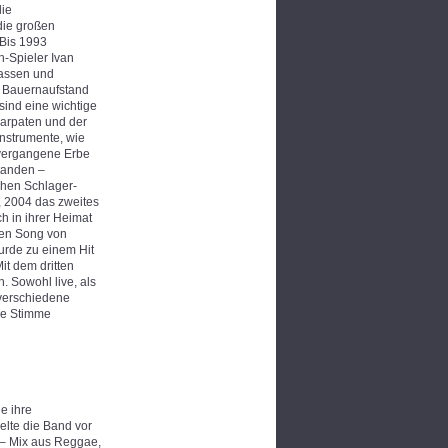
die
die großen
 Bis 1993
n-Spieler Ivan
lassen und
 Bauernaufstand
sind eine wichtige
Karpaten und der
Instrumente, wie
 vergangene Erbe
standen –
chen Schlager-
, 2004 das zweites
h in ihrer Heimat
inen Song von
urde zu einem Hit
it dem dritten
. Sowohl live, als
 verschiedene
le Stimme
e ihre
elte die Band vor
n – Mix aus Reggae,