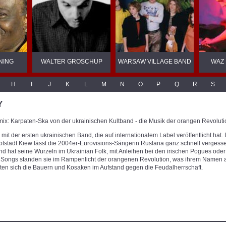
NING
WALTER GROSCHUP
WARSAW VILLAGE BAND
WAZ
H
I
J
K
L
M
N
O
P
Q
R
S
Y
lmix: Karpaten-Ska von der ukrainischen Kultband - die Musik der orangen Revoluti
mit der ersten ukrainischen Band, die auf internationalem Label veröffentlicht hat.
tstadt Kiew lässt die 2004er-Eurovisions-Sängerin Ruslana ganz schnell vergesse
nd hat seine Wurzeln im Ukrainian Folk, mit Anleihen bei den irischen Pogues ode
n Songs standen sie im Rampenlicht der orangenen Revolution, was ihrem Namen a
n sich die Bauern und Kosaken im Aufstand gegen die Feudalherrschaft.