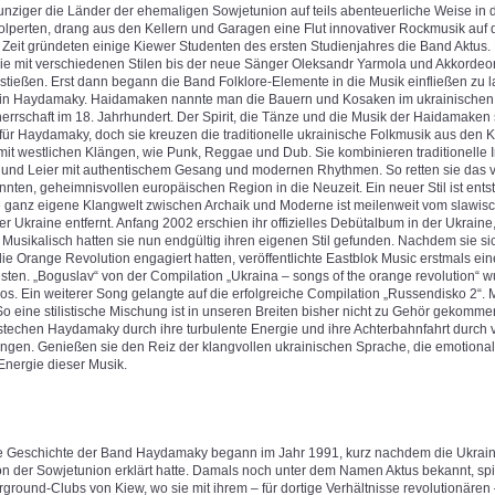
nziger die Länder der ehemaligen Sowjetunion auf teils abenteuerliche Weise in 
olperten, drang aus den Kellern und Garagen eine Flut innovativer Rockmusik auf 
 Zeit gründeten einige Kiewer Studenten des ersten Studienjahres die Band Aktus.
sie mit verschiedenen Stilen bis der neue Sänger Oleksandr Yarmola und Akkordeo
stießen. Erst dann begann die Band Folklore-Elemente in die Musik einfließen zu 
 in Haydamaky. Haidamaken nannte man die Bauern und Kosaken im ukrainischen
rrschaft im 18. Jahrhundert. Der Spirit, die Tänze und die Musik der Haidamaken 
 für Haydamaky, doch sie kreuzen die traditionelle ukrainische Folkmusik aus den 
it westlichen Klängen, wie Punk, Reggae und Dub. Sie kombinieren traditionelle 
el und Leier mit authentischem Gesang und modernen Rhythmen. So retten sie das
nten, geheimnisvollen europäischen Region in die Neuzeit. Ein neuer Stil ist ent
e ganz eigene Klangwelt zwischen Archaik und Moderne ist meilenweit vom slawis
 Ukraine entfernt. Anfang 2002 erschien ihr offizielles Debütalbum in der Ukraine
Musikalisch hatten sie nun endgültig ihren eigenen Stil gefunden. Nachdem sie sic
die Orange Revolution engagiert hatten, veröffentlichte Eastblok Music erstmals e
en. „Boguslav“ von der Compilation „Ukraina – songs of the orange revolution“ w
ios. Ein weiterer Song gelangte auf die erfolgreiche Compilation „Russendisko 2“. M
So eine stilistische Mischung ist in unseren Breiten bisher nicht zu Gehör gekommen
estechen Haydamaky durch ihre turbulente Energie und ihre Achterbahnfahrt durch
gen. Genießen sie den Reiz der klangvollen ukrainischen Sprache, die emotiona
Energie dieser Musik.
e Geschichte der Band Haydamaky begann im Jahr 1991, kurz nachdem die Ukrain
n der Sowjetunion erklärt hatte. Damals noch unter dem Namen Aktus bekannt, spi
ground-Clubs von Kiew, wo sie mit ihrem – für dortige Verhältnisse revolutionäre