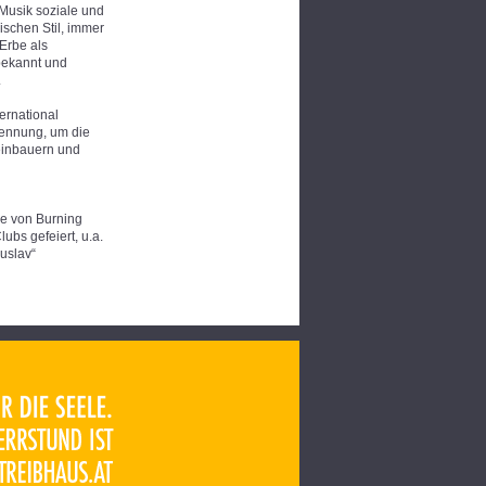
 Musik soziale und
ischen Stil, immer
Erbe als
 bekannt und
.
ernational
ennung, um die
einbauern und
e von Burning
bs gefeiert, u.a.
uslav“