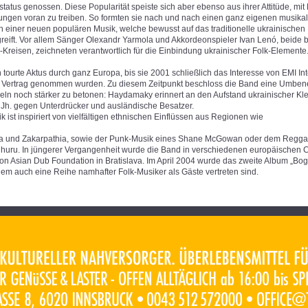
tatus genossen. Diese Popularität speiste sich aber ebenso aus ihrer Attitüde, mit
lungen voran zu treiben. So formten sie nach und nach einen ganz eigenen musikal
 einer neuen populären Musik, welche bewusst auf das traditionelle ukrainischen 
greift. Vor allem Sänger Olexandr Yarmola und Akkordeonspieler Ivan Lenó, beide
Kreisen, zeichneten verantwortlich für die Einbindung ukrainischer Folk-Elemente
 tourte Aktus durch ganz Europa, bis sie 2001 schließlich das Interesse von EMI Int
r Vertrag genommen wurden. Zu diesem Zeitpunkt beschloss die Band eine Umben
eln noch stärker zu betonen: Haydamaky erinnert an den Aufstand ukrainischer Kl
 Jh. gegen Unterdrücker und ausländische Besatzer.
ist inspiriert von vielfältigen ethnischen Einflüssen aus Regionen wie
na und Zakarpathia, sowie der Punk-Musik eines Shane McGowan oder dem Regga
huru. In jüngerer Vergangenheit wurde die Band in verschiedenen europäischen Clu
von Asian Dub Foundation in Bratislava. Im April 2004 wurde das zweite Album „Bog
f dem auch eine Reihe namhafter Folk-Musiker als Gäste vertreten sind.