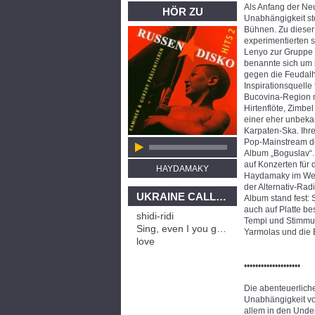
Als Anfang der Neu
HÖR ZU
Unabhängigkeit st
Bühnen. Zu dieser
experimentierten 
Lenyo zur Gruppe 
benannte sich um
gegen die Feudalhe
Inspirationsquelle
Bucovina-Region m
Hirtenflöte, Zimb
einer eher unbekan
Karpaten-Ska. Ihr
Pop-Mainstream der
Album „Boguslav“. 
auf Konzerten für 
HAYDAMAKY
Haydamaky im West
der Alternativ-Rad
UKRAINE CALLING
Album stand fest: 
auch auf Platte b
shidi-ridi
Tempi und Stimmun
Sing, even I you got no bread
Yarmolas und die 
love
••••••••••••••••••••
Die abenteuerlich
Unabhängigkeit vo
allem in den Under