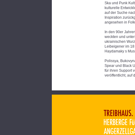
Ska und Punk Kults
kulturelle Entwick
auf der Suche nach
Inspiration zurück
angesehen in Folk-
In den 90er Jahren
weckten und unte
ukrainischen Wurz
Leibeigener im 18
Haydamaky s Musik 
Polissya, Bukovy
Spear und Black U
für ihren Support 
veröffentlicht, au