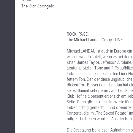
The Star Spangeld Guitar
--------
ROCK_PAGE:
The Michael Landau Group - LIVE
Michael LANDAU ist auch in Europa ein sc
wissen wer da spielt, wenn es bei den 
Khan, James Taylor, Jefferson Airplane, 
Leuten plötzlich Töne und Riffs aufbli
Leben einhauchen steht in den Liner N
fettem Ton. Der, der diese unglaublich
dicken Ton. Besser noch: Landau hat eig
selbst flaniert sehr gerne zwischen Blu
Club Hof hält, präsentiert er sich am lie
Seite. Dann gibt es diese Konzerte für d
Leben richtig gemacht – und obendrein
Konzerte, die im „The Baked Potato“ 
mitgeschnittenen wurden. Aus der belie
Die Besetzung bei diesen Aufnahmen b