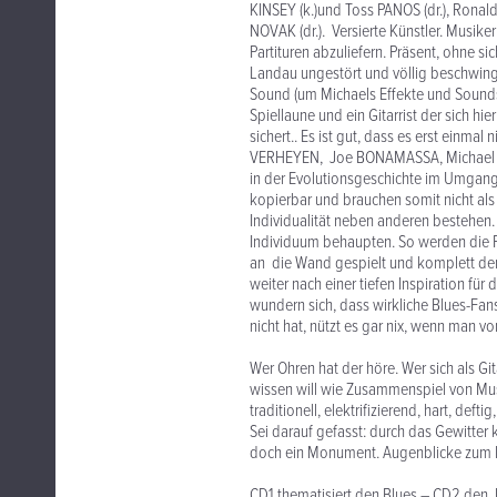
KINSEY (k.)und Toss PANOS (dr.), Ronald
NOVAK (dr.). Versierte Künstler. Musike
Partituren abzuliefern. Präsent, ohne 
Landau ungestört und völlig beschwingt
Sound (um Michaels Effekte und Sounds 
Spiellaune und ein Gitarrist der sich h
sichert.. Es ist gut, dass es erst einmal 
VERHEYEN, Joe BONAMASSA, Michael VDE
in der Evolutionsgeschichte im Umgang m
kopierbar und brauchen somit nicht als
Individualität neben anderen bestehen
Individuum behaupten. So werden die 
an die Wand gespielt und komplett demo
weiter nach einer tiefen Inspiration fü
wundern sich, dass wirkliche Blues-Fan
nicht hat, nützt es gar nix, wenn man v
Wer Ohren hat der höre. Wer sich als Git
wissen will wie Zusammenspiel von Musike
traditionell, elektrifizierend, hart, d
Sei darauf gefasst: durch das Gewitter 
doch ein Monument. Augenblicke zum Nie
CD1 thematisiert den Blues – CD2 den Ja