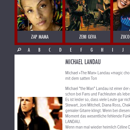
ZAP MAMA
ZENI GEVA
ZUCO
A
B
C
D
E
F
G
H
I
J
MICHAEL LANDAU
Michael »The Man« Landau »magic chord
mit dem satten Ton
Michael "the Man" Landau ist einer der 
schon bei Fans und Fachleuten als leb
Es ist leider so, dass viele Leute gar n
Stewart, Joni Mitchell, Diana Ross, Chak
genialer Gitarre klingt. Wenn bei diesen
Moment das wesentliche fehlende Fünk
LANDAU.
Wenn man mal wieder heimlich Céline Di