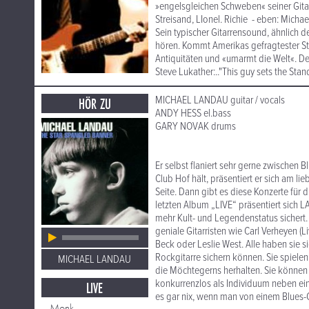
»engelsgleichen Schweben« seiner Gitar
Streisand, LIonel. Richie - eben: Mich
Sein typischer Gitarrensound, ähnlich 
hören. Kommt Amerikas gefragtester Stud
Antiquitäten und «umarmt die Welt«. Des
Steve Lukather:.."This guy sets the Sta
MICHAEL LANDAU guitar / vocals
HÖR ZU
ANDY HESS el.bass
GARY NOVAK drums
Er selbst flaniert sehr gerne zwischen 
Club Hof hält, präsentiert er sich am lie
Seite. Dann gibt es diese Konzerte für 
letzten Album „LIVE“ präsentiert sich LA
mehr Kult- und Legendenstatus sichert. Es
geniale Gitarristen wie Carl Verheyen 
Beck oder Leslie West. Alle haben sie 
Rockgitarre sichern können. Sie spielen
MICHAEL LANDAU
die Möchtegerns herhalten. Sie können 
konkurrenzlos als Individuum neben ei
LIVE
es gar nix, wenn man von einem Blues-G
Monk