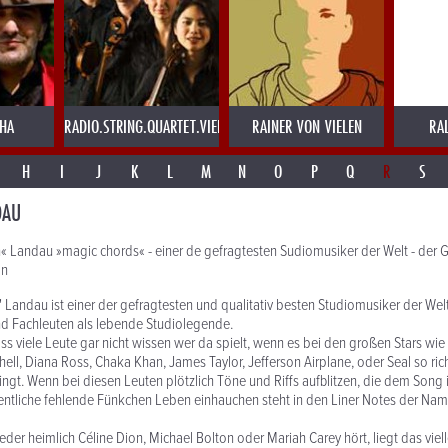
AHA
RADIO.STRING.QUARTET.VIENNA
RAINER VON VIELEN
RA
H
I
J
K
L
M
N
O
P
Q
R
S
DAU
« Landau »magic chords« - einer de gefragtesten Sudiomusiker der Welt - der
on
 Landau ist einer der gefragtesten und qualitativ besten Studiomusiker der Welt.
nd Fachleuten als lebende Studiolegende.
dass viele Leute gar nicht wissen wer da spielt, wenn es bei den großen Stars wie
hell, Diana Ross, Chaka Khan, James Taylor, Jefferson Airplane, oder Seal so rich
lingt. Wenn bei diesen Leuten plötzlich Töne und Riffs aufblitzen, die dem Song 
tliche fehlende Fünkchen Leben einhauchen steht in den Liner Notes der N
er heimlich Céline Dion, Michael Bolton oder Mariah Carey hört, liegt das viel