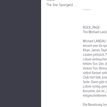
The Star Spangeld Guitar
--------
ROCK_PAGE:
The Michael Land
Michael LANDAU ist
wissen wer da spi
Khan, James Taylor
Leuten plötzlich 
Leben einhauchen
fettem Ton. Der, 
dicken Ton. Besse
selbst flaniert s
Club Hof hält, prä
Seite. Dann gibt e
Leben richtig gem
Konzerte, die im
mitgeschnittenen 
Die Besetzung be