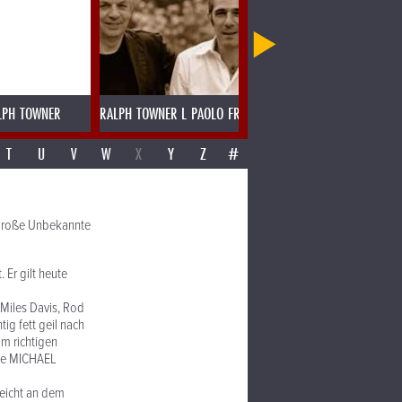
LPH TOWNER
RALPH TOWNER L PAOLO FRESU
RAMESH SHOTAM MADRAS SPE
T
U
V
W
X
Y
Z
#
 Große Unbekannte
 Er gilt heute
 Miles Davis, Rod
tig fett geil nach
im richtigen
ame MICHAEL
leicht an dem