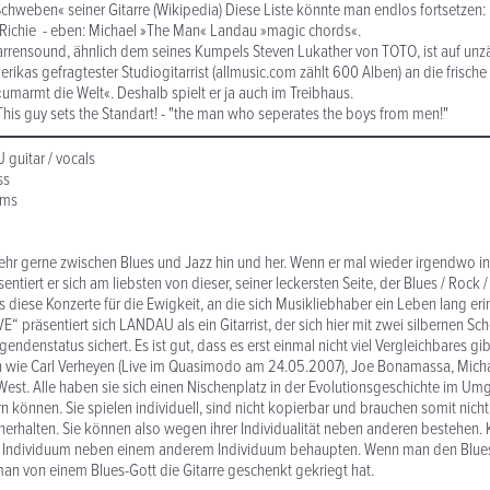
chweben« seiner Gitarre (Wikipedia) Diese Liste könnte man endlos fortsetzen: 
. Richie - eben: Michael »The Man« Landau »magic chords«.
tarrensound, ähnlich dem seines Kumpels Steven Lukather von TOTO, ist auf unz
ikas gefragtester Studiogitarrist (allmusic.com zählt 600 Alben) an die frische
«umarmt die Welt«. Deshalb spielt er ja auch im Treibhaus.
"This guy sets the Standart! - "the man who seperates the boys from men!"
uitar / vocals
ss
ums
t sehr gerne zwischen Blues und Jazz hin und her. Wenn er mal wieder irgendwo i
sentiert er sich am liebsten von dieser, seiner leckersten Seite, der Blues / Rock /
s diese Konzerte für die Ewigkeit, an die sich Musikliebhaber ein Leben lang er
E“ präsentiert sich LANDAU als ein Gitarrist, der sich hier mit zwei silbernen S
endenstatus sichert. Es ist gut, dass es erst einmal nicht viel Vergleichbares gibt
en wie Carl Verheyen (Live im Quasimodo am 24.05.2007), Joe Bonamassa, Michael
West. Alle haben sie sich einen Nischenplatz in der Evolutionsgeschichte im Um
n können. Sie spielen individuell, sind nicht kopierbar und brauchen somit nicht
erhalten. Sie können also wegen ihrer Individualität neben anderen bestehen.
s Individuum neben einem anderem Individuum behaupten. Wenn man den Blues n
man von einem Blues-Gott die Gitarre geschenkt gekriegt hat.