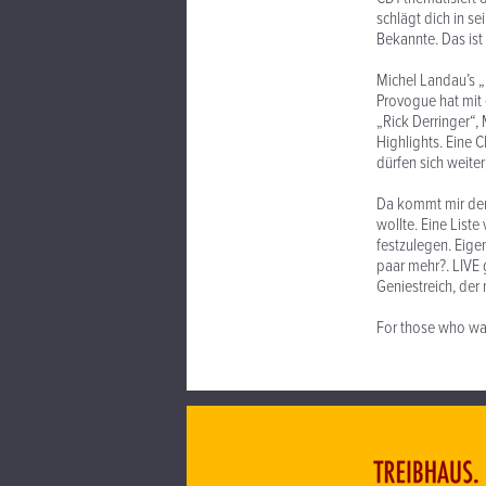
schlägt dich in se
Bekannte. Das ist 
Michel Landau’s „
Provogue hat mit 
„Rick Derringer“,
Highlights. Eine
dürfen sich weiter
Da kommt mir der 
wollte. Eine Liste
festzulegen. Eigen
paar mehr?. LIVE g
Geniestreich, der
For those who wa