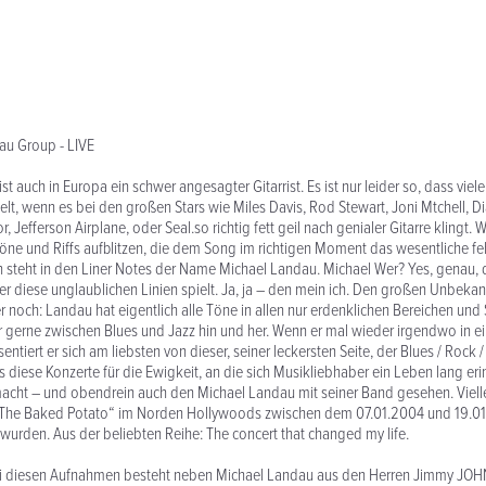
au Group - LIVE
 auch in Europa ein schwer angesagter Gitarrist. Es ist nur leider so, dass viele
elt, wenn es bei den großen Stars wie Miles Davis, Rod Stewart, Joni Mtchell, 
, Jefferson Airplane, oder Seal.so richtig fett geil nach genialer Gitarre klingt.
Töne und Riffs aufblitzen, die dem Song im richtigen Moment das wesentliche 
 steht in den Liner Notes der Name Michael Landau. Michael Wer? Yes, genau, 
der diese unglaublichen Linien spielt. Ja, ja – den mein ich. Den großen Unbek
r noch: Landau hat eigentlich alle Töne in allen nur erdenklichen Bereichen und 
ehr gerne zwischen Blues und Jazz hin und her. Wenn er mal wieder irgendwo in e
sentiert er sich am liebsten von dieser, seiner leckersten Seite, der Blues / Rock /
s diese Konzerte für die Ewigkeit, an die sich Musikliebhaber ein Leben lang eri
acht – und obendrein auch den Michael Landau mit seiner Band gesehen. Vielle
 „The Baked Potato“ im Norden Hollywoods zwischen dem 07.01.2004 und 19.0
wurden. Aus der beliebten Reihe: The concert that changed my life.
i diesen Aufnahmen besteht neben Michael Landau aus den Herren Jimmy JOHN