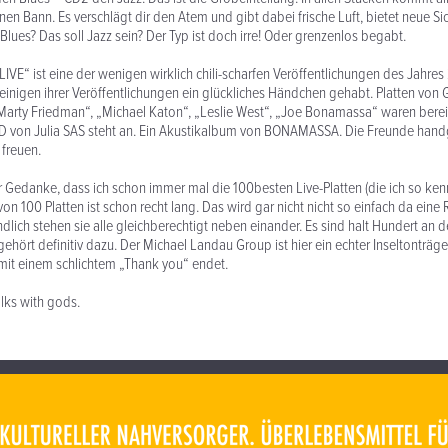
inen Bann. Es verschlägt dir den Atem und gibt dabei frische Luft, bietet neue Si
Blues? Das soll Jazz sein? Der Typ ist doch irre! Oder grenzenlos begabt.
LIVE“ ist eine der wenigen wirklich chili-scharfen Veröffentlichungen des Jahre
einigen ihrer Veröffentlichungen ein glückliches Händchen gehabt. Platten von 
 Marty Friedman“, „Michael Katon“, „Leslie West“, „Joe Bonamassa“ waren berei
 CD von Julia SAS steht an. Ein Akustikalbum von BONAMASSA. Die Freunde han
 freuen.
Gedanke, dass ich schon immer mal die 100besten Live-Platten (die ich so ke
 von 100 Platten ist schon recht lang. Das wird gar nicht nicht so einfach da eine
dlich stehen sie alle gleichberechtigt neben einander. Es sind halt Hundert an d
ehört definitiv dazu. Der Michael Landau Group ist hier ein echter Inseltonträge
 mit einem schlichtem „Thank you“ endet.
lks with gods.