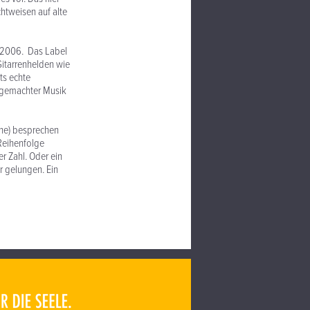
chtweisen auf alte
s 2006. Das Label
Gitarrenhelden wie
ts echte
dgemachter Musik
nne) besprechen
 Reihenfolge
er Zahl. Oder ein
r gelungen. Ein