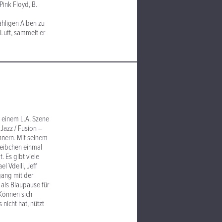
Pink Floyd, B.
ähligen Alben zu
 Luft, sammelt er
n einem L.A. Szene
 Jazz / Fusion –
innern. Mit seinem
cheibchen einmal
. Es gibt viele
 Vdelli, Jeff
gang mit der
 als Blaupause für
 Können sich
icht hat, nützt