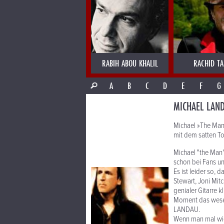
RABIH ABOU KHALIL
RACHID T
A
B
C
D
E
F
G
MICHAEL LAN
Michael »The Man
mit dem satten T
Michael "the Man"
schon bei Fans u
Es ist leider so, 
Stewart, Joni Mitc
genialer Gitarre k
Moment das wesen
LANDAU.
Wenn man mal wied