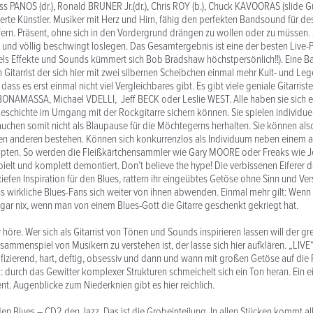
ss PANOS (dr.), Ronald BRUNER Jr.(dr.), Chris ROY (b.), Chuck KAVOORAS (slide G
ierte Künstler. Musiker mit Herz und Hirn, fähig den perfekten Bandsound für des
efern. Präsent, ohne sich in den Vordergrund drängen zu wollen oder zu müssen.
und völlig beschwingt loslegen. Das Gesamtergebnis ist eine der besten Live-Pl
s Effekte und Sounds kümmert sich Bob Bradshaw höchstpersönlich!!). Eine Ban
n Gitarrist der sich hier mit zwei silbernen Scheibchen einmal mehr Kult- und L
t, dass es erst einmal nicht viel Vergleichbares gibt. Es gibt viele geniale Gitarrist
NAMASSA, Michael VDELLI, Jeff BECK oder Leslie WEST. Alle haben sie sich e
geschichte im Umgang mit der Rockgitarre sichern können. Sie spielen individuell
uchen somit nicht als Blaupause für die Möchtegerns herhalten. Sie können als
eben anderen bestehen. Können sich konkurrenzlos als Individuum neben einem
pten. So werden die Fleißkärtchensammler wie Gary MOORE oder Freaks wie J
elt und komplett demontiert. Don’t believe the hype! Die verbissenen Eiferer 
tiefen Inspiration für den Blues, rattern ihr eingeübtes Getöse ohne Sinn und V
s wirkliche Blues-Fans sich weiter von ihnen abwenden. Einmal mehr gilt: Wen
es gar nix, wenn man von einem Blues-Gott die Gitarre geschenkt gekriegt hat.
höre. Wer sich als Gitarrist von Tönen und Sounds inspirieren lassen will der gre
sammenspiel von Musikern zu verstehen ist, der lasse sich hier aufklären. „LIVE“ i
ktrifizierend, hart, deftig, obsessiv und dann und wann mit großen Getöse auf di
t: durch das Gewitter komplexer Strukturen schmeichelt sich ein Ton heran. Ein 
. Augenblicke zum Niederknien gibt es hier reichlich.
den Blues – CD2 den Jazz. Das ist die Grobeinteilung. In allen Stücken kommt all