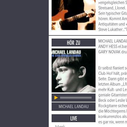
»engelsgleichen S
Streisand, LIonel
Sein typischer Gi
hören. Kommt Amer
Antiquitäten und 
Steve Lukather:..
MICHAEL LANDAU g
HÖR ZU
ANDY HESS el.ba
GARY NOVAK dr
Er selbst flanier
Club Hof hält, prä
Seite. Dann gibt e
letzten Album „LIV
mehr Kult- und Leg
geniale Gitarrist
Beck oder Leslie 
Rockgitarre sicher
MICHAEL LANDAU
die Möchtegerns h
konkurrenzlos al
LIVE
es gar nix, wenn 
Monk