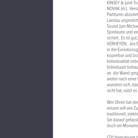
KINSEY (k.)und To
NOVAK (dr.). Vers
Partituren abzuli
Landau ungestört 
Sound (um Michael
Spiellaune und ei
sichert.. Es ist gu
VERHEYEN, Joe BO
in der Evolutions
kopierbar und bra
Individualität n
Individuum behau
an die Wand gespi
weiter nach einer 
wundern sich, das
nicht hat, nützt 
Wer Ohren hat der 
wissen will wie Zu
traditionell, ele
Sei darauf gefass
doch ein Monument
CD1 thematisiert 