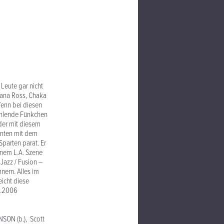
 Leute gar nicht
Diana Ross, Chaka
 Wenn bei diesen
fehlende Fünkchen
der mit diesem
annten mit dem
Sparten parat. Er
inem L.A. Szene
 Jazz / Fusion –
nnern. Alles im
icht diese
1.2006
SON (b.), Scott