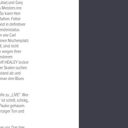
uitar) und Gary
 Meisters irre
 So kann Herr
atten. Fetter
d in definitiver
egendenstatus
en wie Carl
inen Nischenplatz
, sind nicht
o wegen ihrer
 anderem
eff HEALEY locker
der Skalen suchen
erstand ab und
n man den Blues
ife zu „LIVE“. Wer
st schrill, schräg,
e Pauke gehauen.
einziger Ton und
es vor. Das hier