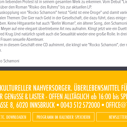
vom liebenden Protest ist in seinem gesamten Werk zu erkennen. Vom Debut "L
" über den Roman "Risiko des Ruhms" bis zur aktuellen LP.
Auskopplung von "Rocko Schamoni" heisst "Geld ist eine Droge" und damit vari
alen Themen: Die Gier nach Geld in der Gesellschaft, die dazu führt, dass einige
iben. Keine Hitgarantie hat auch "Berlin Woman", ein älterer Song, den Schamoni
 Meyer auf eine elegant übertriebene Art neu aufnahm. Klingt jetzt wie ein Duet
d Krug.Und natürlich spielt auch die Sexualität wieder eine große Rolle. In dre
 Frauen sexuelle Abenteuer.
n in diesem Geschäft eine CD aufnimmt, die klingt wie "Rocko Schamoni", der 
n.
cko Schamoni
ETC. DOWNLOADEN
PROGRAMM IM KALENDER SPEICHERN
NEWSLETTER