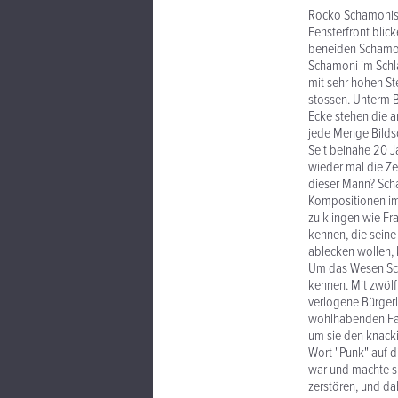
Rocko Schamonis 
Fensterfront blic
beneiden Schamon
Schamoni im Schla
mit sehr hohen S
stossen. Unterm B
Ecke stehen die a
jede Menge Bilds
Seit beinahe 20 J
wieder mal die Z
dieser Mann? Scha
Kompositionen im g
zu klingen wie Fr
kennen, die seine
ablecken wollen, 
Um das Wesen Sch
kennen. Mit zwölf
verlogene Bürgerl
wohlhabenden Fam
um sie den knacki
Wort "Punk" auf 
war und machte si
zerstören, und da