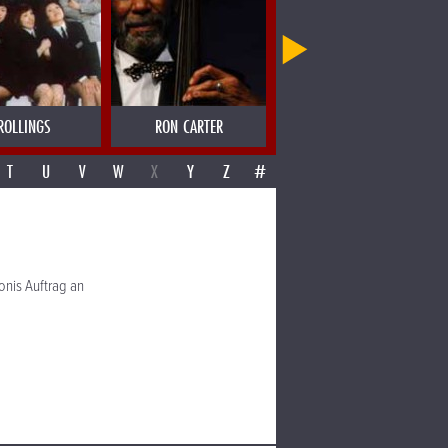
ROLLINGS
RON CARTER
ROSANNA & ZELIA
T
U
V
W
X
Y
Z
#
onis Auftrag an