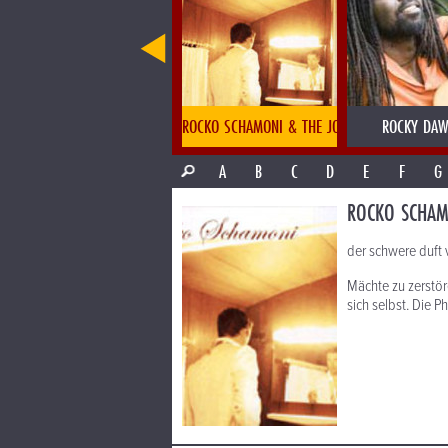
ROBOCOP KRAUS
ROCKO SCHAMONI & THE JOGGING MYSTIC
ROCKY DAW
A
B
C
D
E
F
G
ROCKO SCHAM
der schwere duft 
Mächte zu zerstör
sich selbst. Die 