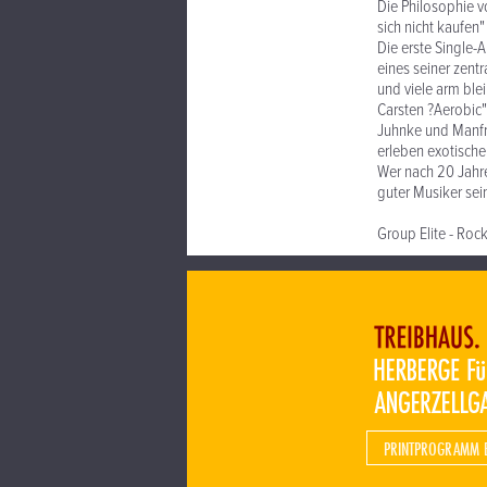
Die Philosophie 
sich nicht kaufen
Die erste Single-
eines seiner zentr
und viele arm ble
Carsten ?Aerobic"
Juhnke und Manfre
erleben exotische
Wer nach 20 Jahre
guter Musiker sei
Group Elite - Ro
PRINTPROGRAMM 