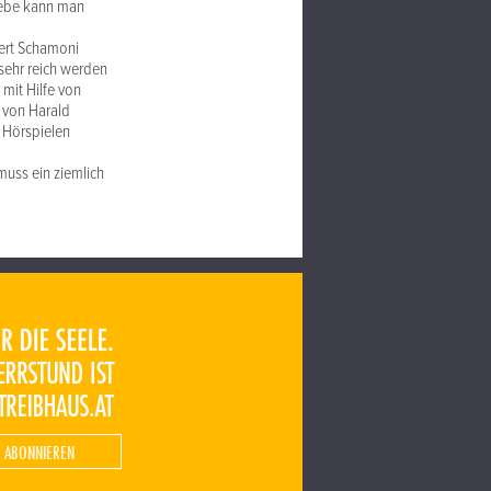
iebe kann man
iert Schamoni
 sehr reich werden
 mit Hilfe von
t von Harald
i Hörspielen
muss ein ziemlich
 ABONNIEREN