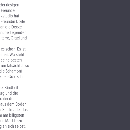
er riesigen
r Freunde
ikstudio hat
 Freundin Dorle
 an die Decke
genüberliegenden
tarre, Orgel und
es schon: Es ist
 hat. Wo steht
n seine besten
n um tatsächlich so
 die Schamoni
seinen Goldzahn
er Kindheit
urg und die
chter der
n aus dem Boden
r Stricknadel das
 am billigsten
ren Mächte zu
 an sich selbst.