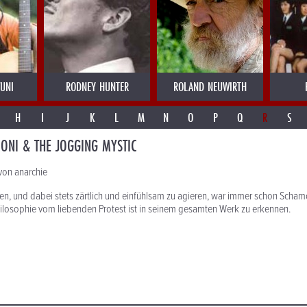
UNI
RODNEY HUNTER
ROLAND NEUWIRTH
H
I
J
K
L
M
N
O
P
Q
R
S
ONI & THE JOGGING MYSTIC
von anarchie
en, und dabei stets zärtlich und einfühlsam zu agieren, war immer schon Scham
Philosophie vom liebenden Protest ist in seinem gesamten Werk zu erkennen.