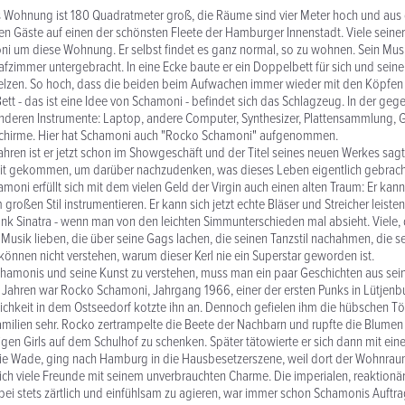
Wohnung ist 180 Quadratmeter groß, die Räume sind vier Meter hoch und aus d
ken Gäste auf einen der schönsten Fleete der Hamburger Innenstadt. Viele seine
i um diese Wohnung. Er selbst findet es ganz normal, so zu wohnen. Sein Mus
fzimmer untergebracht. In eine Ecke baute er ein Doppelbett für sich und seine
telzen. So hoch, dass die beiden beim Aufwachen immer wieder mit den Köpfen
ett - das ist eine Idee von Schamoni - befindet sich das Schlagzeug. In der ge
nderen Instrumente: Laptop, andere Computer, Synthesizer, Plattensammlung, Gi
chirme. Hier hat Schamoni auch "Rocko Schamoni" aufgenommen.
ahren ist er jetzt schon im Showgeschäft und der Titel seines neuen Werkes sagt 
eit gekommen, um darüber nachzudenken, was dieses Leben eigentlich gebracht
moni erfüllt sich mit dem vielen Geld der Virgin auch einen alten Traum: Er kan
roßen Stil instrumentieren. Er kann sich jetzt echte Bläser und Streicher leiste
ank Sinatra - wenn man von den leichten Simmunterschieden mal absieht. Viele,
 Musik lieben, die über seine Gags lachen, die seinen Tanzstil nachahmen, die 
können nicht verstehen, warum dieser Kerl nie ein Superstar geworden ist.
amonis und seine Kunst zu verstehen, muss man ein paar Geschichten aus sein
 Jahren war Rocko Schamoni, Jahrgang 1966, einer der ersten Punks in Lütjenb
ichkeit in dem Ostseedorf kotzte ihn an. Dennoch gefielen ihm die hübschen Tö
ilien sehr. Rocko zertrampelte die Beete der Nachbarn und rupfte die Blume
gen Girls auf dem Schulhof zu schenken. Später tätowierte er sich dann mit eine
die Wade, ging nach Hamburg in die Hausbesetzerszene, weil dort der Wohnraum
ch viele Freunde mit seinem unverbrauchten Charme. Die imperialen, reaktionä
bei stets zärtlich und einfühlsam zu agieren, war immer schon Schamonis Auftrag