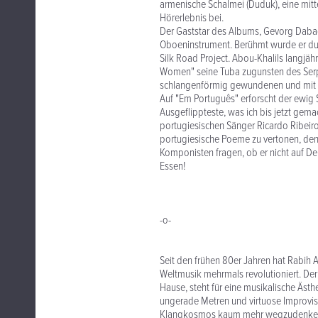
armenische Schalmei (Duduk), eine mitt
Hörerlebnis bei.
Der Gaststar des Albums, Gevorg Daba
Oboeninstrument. Berühmt wurde er dur
Silk Road Project. Abou-Khalils langjäh
Women" seine Tuba zugunsten des Serpe
schlangenförmig gewundenen und mit L
Auf "Em Português" erforscht der ewig 
Ausgeflippteste, was ich bis jetzt gem
portugiesischen Sänger Ricardo Ribeiro 
portugiesische Poeme zu vertonen, denk
Komponisten fragen, ob er nicht auf 
Essen!
-o-
Seit den frühen 80er Jahren hat Rabih A
Weltmusik mehrmals revolutioniert. Der 
Hause, steht für eine musikalische Äst
ungerade Metren und virtuose Improvis
Klangkosmos kaum mehr wegzudenken is