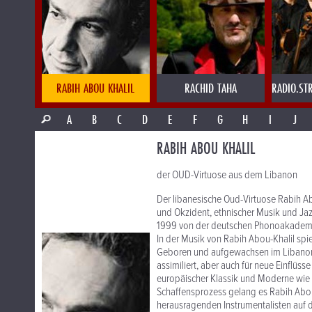
RABIH ABOU KHALIL
RACHID TAHA
RADIO.ST
A
B
C
D
E
F
G
H
I
J
RABIH ABOU KHALIL
der OUD-Virtuose aus dem Libanon
Der libanesische Oud-Virtuose Rabih A
und Okzident, ethnischer Musik und Jazz
1999 von der deutschen Phonoakademie
In der Musik von Rabih Abou-Khalil spi
Geboren und aufgewachsen im Libanon, i
assimiliert, aber auch für neue Einflüsse
europäischer Klassik und Moderne wie 
Schaffensprozess gelang es Rabih Abou-Kh
herausragenden Instrumentalisten auf d