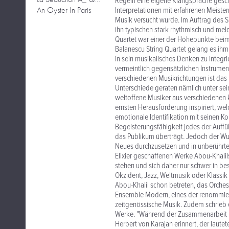
Regeln eine eigene Klangsprache gesch
An Oyster In Paris
Interpretationen mit erfahrenen Meister
Musik versucht wurde. Im Auftrag des S
ihn typischen stark rhythmisch und mel
Quartet war einer der Höhepunkte beim 
Balanescu String Quartet gelang es ihm
in sein musikalisches Denken zu integrie
vermeintlich gegensätzlichen Instrume
verschiedenen Musikrichtungen ist das
Unterschiede geraten nämlich unter se
weltoffene Musiker aus verschiedenen 
ernsten Herausforderung inspiriert, welc
emotionale Identifikation mit seinen K
Begeisterungsfähigkeit jedes der Auffü
das Publikum überträgt. Jedoch der Wunsc
Neues durchzusetzen und in unberührte 
Elixier geschaffenen Werke Abou-Khalil
stehen und sich daher nur schwer in be
Okzident, Jazz, Weltmusik oder Klassik
Abou-Khalil schon betreten, das Orchest
Ensemble Modern, eines der renommiert
zeitgenössische Musik. Zudem schrieb e
Werke. "Während der Zusammenarbeit mi
Herbert von Karajan erinnert, der lautete