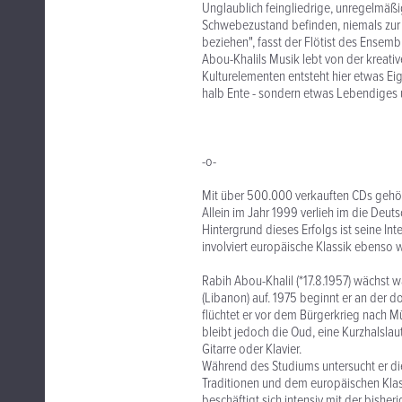
Unglaublich feingliedrige, unregelmäß
Schwebezustand befinden, niemals zu
beziehen", fasst der Flötist des Ense
Abou-Khalils Musik lebt von der kreat
Kulturelementen entsteht hier etwas Eig
halb Ente - sondern etwas Lebendiges 
-o-
Mit über 500.000 verkauften CDs gehör
Allein im Jahr 1999 verlieh im die De
Hintergrund dieses Erfolgs ist seine In
involviert europäische Klassik ebenso 
Rabih Abou-Khalil (*17.8.1957) wächst w
(Libanon) auf. 1975 beginnt er an der 
flüchtet er vor dem Bürgerkrieg nach M
bleibt jedoch die Oud, eine Kurzhalslaut
Gitarre oder Klavier.
Während des Studiums untersucht er die
Traditionen und dem europäischen Klass
beschäftigt sich intensiv mit der bishe