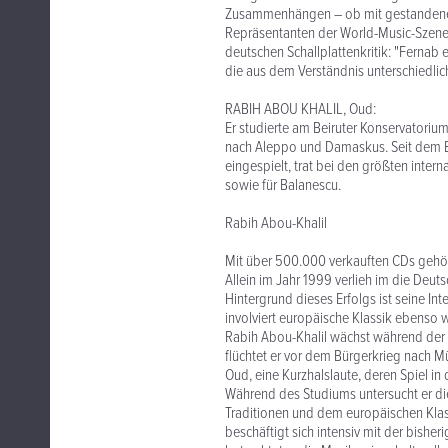
Zusammenhängen – ob mit gestandenen J
Repräsentanten der World-Music-Szene 
deutschen Schallplattenkritik: "Fernab
die aus dem Verständnis unterschiedlic
RABIH ABOU KHALIL, Oud:
Er studierte am Beiruter Konservatorium
nach Aleppo und Damaskus. Seit dem Br
eingespielt, trat bei den größten inter
sowie für Balanescu.
Rabih Abou-Khalil
Mit über 500.000 verkauften CDs gehör
Allein im Jahr 1999 verlieh im die De
Hintergrund dieses Erfolgs ist seine In
involviert europäische Klassik ebenso 
Rabih Abou-Khalil wächst während der 6
flüchtet er vor dem Bürgerkrieg nach Mü
Oud, eine Kurzhalslaute, deren Spiel in 
Während des Studiums untersucht er die
Traditionen und dem europäischen Klass
beschäftigt sich intensiv mit der bishe