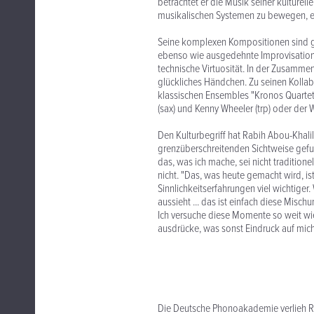
betrachtet er die Musik seiner kulturel
musikalischen Systemen zu bewegen, e
Seine komplexen Kompositionen sind ge
ebenso wie ausgedehnte Improvisation
technische Virtuosität. In der Zusamme
glückliches Händchen. Zu seinen Kolla
klassischen Ensembles "Kronos Quartet
(sax) und Kenny Wheeler (trp) oder der 
Den Kulturbegriff hat Rabih Abou-Khalil
grenzüberschreitenden Sichtweise gefun
das, was ich mache, sei nicht traditione
nicht. "Das, was heute gemacht wird, i
Sinnlichkeitserfahrungen viel wichtiger. 
aussieht ... das ist einfach diese Misc
Ich versuche diese Momente so weit wie
ausdrücke, was sonst Eindruck auf mic
Die Deutsche Phonoakademie verlieh Ra