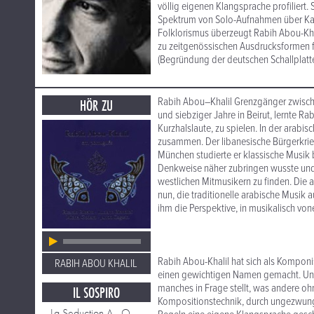
völlig eigenen Klangsprache profiliert
Spektrum von Solo-Aufnahmen über Ka
Folklorismus überzeugt Rabih Abou-Khal
zu zeitgenössischen Ausdrucksformen f
(Begründung der deutschen Schallplatte
Rabih Abou–Khalil Grenzgänger zwisch
HÖR ZU
und siebziger Jahre in Beirut, lernte Ra
Kurzhalslaute, zu spielen. In der arabis
zusammen. Der libanesische Bürgerkrie
München studierte er klassische Musik b
Denkweise näher zubringen wusste und 
westlichen Mitmusikern zu finden. Die 
nun, die traditionelle arabische Musik 
ihm die Perspektive, in musikalisch v
Rabih Abou-Khalil hat sich als Komponi
RABIH ABOU KHALIL
einen gewichtigen Namen gemacht. Und ni
manches in Frage stellt, was andere oh
IL SOSPIRO
Kompositionstechnik, durch ungezwung
La Seduction A_ Qawarma