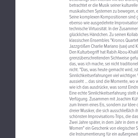
betrachtet er die Musik seiner kulturel
musikalischen Systemen zu bewegen, e
Seine komplexen Kompositionen sind ge
ebenso wie ausgedehnte Improvisation
technische Virtuosität. In der Zusamme
glückliches Händchen. Zu seinen Kolla
klassischen Ensembles "Kronos Quartet
Jazzgrößen Charlie Mariano (sax) und Ke
Den Kulturbegriff hat Rabih Abou-Khalil
grenzüberschreitenden Sichtweise gefun
das, was ich mache, sei nicht traditione
nicht. "Das, was heute gemacht wird, i
Sinnlichkeitserfahrungen viel wichtiger. 
aussieht ... das sind die Momente, wo w
wie ich das ausdrücke, was sonst Eindr
Eine echte Sinnlichkeitserfahrung stell
Verfügung. Zusammen mit Joachim Kühn 
zum Innern eines Eis, sondern zur Idee
dreier Musiker, die sich ausschließlich 
schönsten Improvisations-Trips, die das
Zwei Jahre später, in dem Jahr in dem e
Women" ein Geschenk von elegischer Sch
die Instrumentierung für ein außergew