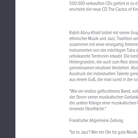
500.000 verkauften CDs gehört er zu 
erscheint die neue CD The Cactus of K
Rabih Abou-Khalil bildet mit seiner Gr
ethnischer Musik und Jazz, Tradition
zusammen mit einer einzigartig fintenr
instrumenten von der mächtigen Tuba üb
unbekannte Territorien erlaubt. Die be
Hintergründen, die auch zum Reiz dies
gemeinsamen intuitiven Verstehen. Abo
Ausdruck der individuellen Talente ger
aus einem Guß, die man sonst in der s
"Wie ein endlos geflochtenes Band, vo
der Strom seiner musikalischen Gedank
die uralten Klänge einer musikalischen
tönende Oberfläche."
Frankfurter Allgemeine Zeitung
"Ist es Jazz? Wer ein Ohr für gute Musik