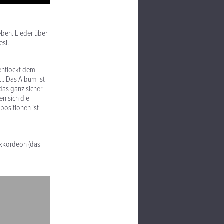
ben. Lieder über
esi.
 entlockt dem
.. Das Album ist
das ganz sicher
en sich die
positionen ist
 Akkordeon (das