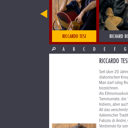
RCHESTRA
REVEREND PEYTON
RICCARDO TESI
RICHARD B
A
B
C
D
E
F
G
RICCARDO TES
Seit über 20 Jahre
diatonischen Kn
Man darf ruhig Ri
bezeichnen.
Als Ethnomusikolo
Tammurriate, die 
Indiens, aber auc
All das verschmilz
italienischer Tradi
Fabizio di André, 
Verdienste für se