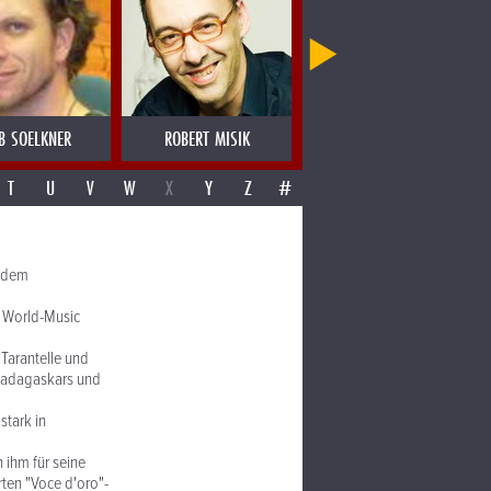
B SOELKNER
ROBERT MISIK
ROBERT RIEGLER
T
U
V
W
X
Y
Z
#
f dem
d World-Music
 Tarantelle und
 Madagaskars und
stark in
n ihm für seine
rten "Voce d'oro"-