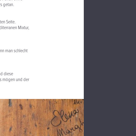
rs getan.
en Seite.
diterranen Mixtur,
kann man schlecht
nd diese
das mögen und der