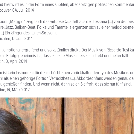
nd hier wird es in der Form eines subtilen, aber spitzigen politischen Kommenta
couver, CA, Juli 2014
um „Maggio“ zeigt sich das virtuose Quartett aus der Toskana (…) von der best
ore, Jazz, Balkan-Beat, Polka und Tarantella ergänzen sich zu einer melodiös-me
(...) Ein klingendes Italien-Souvenir.
chten, D, Juni 2014
fen, emotional ergreifend und volkstümlich direkt: Der Musik von Riccardo Tesi 
ein Erfolgsgeheimnis ist, dass er seine Musik stets klar, direkt und heiter hält.
, D, April 2014
 ist kein Instrument für den schüchternen zurückhaltenden Typ des Musikers u
 als einen gehörige Portion Verrücktheit (...). Akkordeonfans werden genau 
u genießen finden. Und wenn nicht, dann seien Sie froh, dass sie nur fünf sind.
ine, IR, März 2012