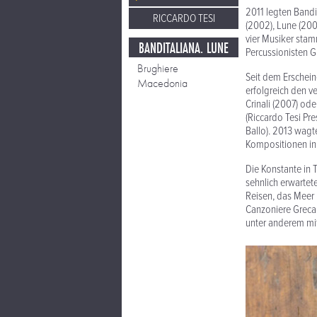
2011 legten Bandi
RICCARDO TESI
(2002), Lune (200
vier Musiker sta
BANDITALIANA. LUNE
Percussionisten Gi
Brughiere
Seit dem Erschein
Macedonia
erfolgreich den v
Crinali (2007) od
(Riccardo Tesi P
Ballo). 2013 wagt
Kompositionen in 
Die Konstante in 
sehnlich erwartet
Reisen, das Meer
Canzoniere Grecan
unter anderem mit