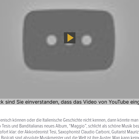
lienisch können oder die Italienische Geschichte nicht kennen, dann könnte man
 Tesis und Banditalianas neues Album, “Maggio”, schlicht als schöne Musik bez
ofort klar: der Akkordeonist Tesi, Saxophonist Claudio Carboni, Guitarist Mauriz
i Biolcati sind absolute Musikmeister und die Welt ist ihre Auster. Man kann kei