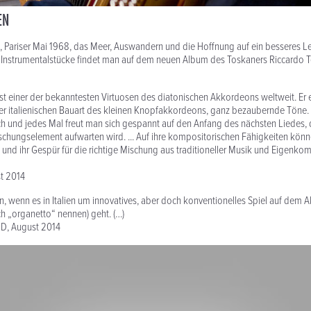
MEN
Pariser Mai 1968, das Meer, Auswandern und die Hoffnung auf ein besseres Le
f Instrumentalstücke findet man auf dem neuen Album des Toskaners Riccardo T
 ist einer der bekanntesten Virtuosen des diatonischen Akkordeons weltweit. Er
er italienischen Bauart des kleinen Knopfakkordeons, ganz bezaubernde Töne. .
 und jedes Mal freut man sich gespannt auf den Anfang des nächsten Liedes, 
chungselement aufwarten wird. ... Auf ihre kompositorischen Fähigkeiten könn
 und ihr Gespür für die richtige Mischung aus traditioneller Musik und Eigenkom
st 2014
Mann, wenn es in Italien um innovatives, aber doch konventionelles Spiel auf dem
lich „organetto“ nennen) geht. (…)
 D, August 2014