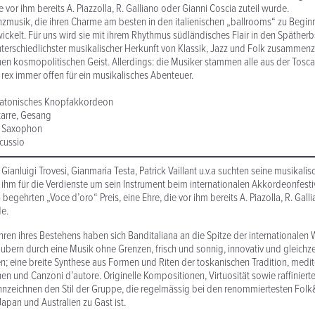
ie vor ihm bereits A. Piazzolla, R. Galliano oder Gianni Coscia zuteil wurde.
anzmusik, die ihren Charme am besten in den italienischen „ballrooms“ zu Beginn
ickelt. Für uns wird sie mit ihrem Rhythmus südländisches Flair in den Spätherb
terschiedlichster musikalischer Herkunft von Klassik, Jazz und Folk zusammen
en kosmopolitischen Geist. Allerdings: die Musiker stammen alle aus der Tosc
us rex immer offen für ein musikalisches Abenteuer.
diatonisches Knopfakkordeon
tarre, Gesang
– Saxophon
rcussio
 Gianluigi Trovesi, Gianmaria Testa, Patrick Vaillant u.v.a suchten seine musikalis
ihm für die Verdienste um sein Instrument beim internationalen Akkordeonfestiv
begehrten „Voce d’oro“ Preis, eine Ehre, die vor ihm bereits A. Piazolla, R. Gall
de.
hren ihres Bestehens haben sich Banditaliana an die Spitze der internationalen
zaubern durch eine Musik ohne Grenzen, frisch und sonnig, innovativ und gleichze
; eine breite Synthese aus Formen und Riten der toskanischen Tradition, medi
en und Canzoni d’autore. Originelle Kompositionen, Virtuosität sowie raffinier
zeichnen den Stil der Gruppe, die regelmässig bei den renommiertesten Folk&J
apan und Australien zu Gast ist.