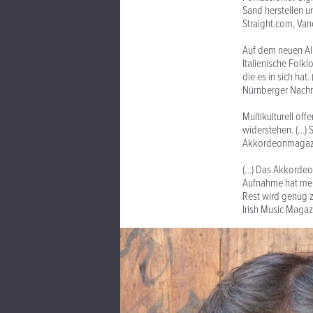
Sand herstellen u
Straight.com, Van
Auf dem neuen Alb
Italienische Folkl
die es in sich hat. 
Nürnberger Nachri
Multikulturell of
widerstehen. (…) S
Akkordeonmagazin
(…) Das Akkordeon
Aufnahme hat mehr
Rest wird genug z
Irish Music Magaz