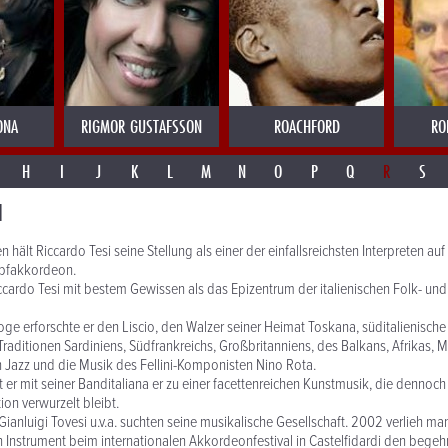
ONA
RIGMOR GUSTAFSSON
ROACHFORD
RO
H
I
J
K
L
M
N
O
P
Q
R
S
I
n hält Riccardo Tesi seine Stellung als einer der einfallsreichsten Interpreten au
opfakkordeon.
ccardo Tesi mit bestem Gewissen als das Epizentrum der italienischen Folk- un
ge erforschte er den Liscio, den Walzer seiner Heimat Toskana, süditalienische
Traditionen Sardiniens, Südfrankreichs, Großbritanniens, des Balkans, Afrikas,
h Jazz und die Musik des Fellini-Komponisten Nino Rota.
t er mit seiner Banditaliana er zu einer facettenreichen Kunstmusik, die dennoch 
tion verwurzelt bleibt.
Gianluigi Tovesi u.v.a. suchten seine musikalische Gesellschaft. 2002 verlieh ma
in Instrument beim internationalen Akkordeonfestival in Castelfidardi den begeh