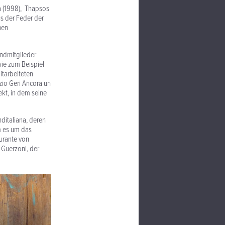
na (1998), Thapsos
us der Feder der
nen
andmitglieder
ie zum Beispiel
itarbeiteten
io Geri Ancora un
ekt, in dem seine
ditaliana, deren
m es um das
urante von
 Guerzoni, der