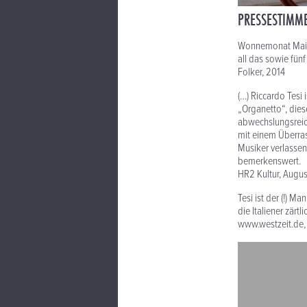
PRESSESTIM
Wonnemonat Mai, 
all das sowie fün
Folker, 2014
(…) Riccardo Tesi
„Organetto“, dies
abwechslungsreich
mit einem Überras
Musiker verlassen
bemerkenswert.
HR2 Kultur, Augu
Tesi ist der (!) 
die Italiener zärt
www.westzeit.de,