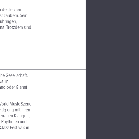
 des letzten
st zaubern. Sein
zubringen,
ana! Trotzdem sind
che Gesellschaft.
al in
iano oder Gianni
 World Music Szene
itig eng mit ihren
terranen Klängen,
te Rhythmen und
azz Festivals in