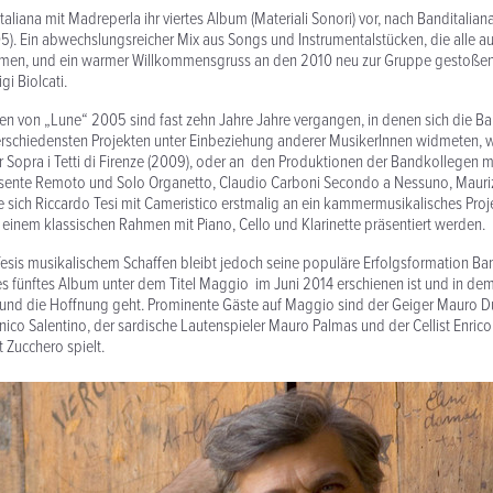
taliana mit Madreperla ihr viertes Album (Materiali Sonori) vor, nach Banditalia
5). Ein abwechslungsreicher Mix aus Songs und Instrumentalstücken, die alle a
mmen, und ein warmer Willkommensgruss an den 2010 neu zur Gruppe gestoße
gi Biolcati.
en von „Lune“ 2005 sind fast zehn Jahre Jahre vergangen, in denen sich die B
erschiedensten Projekten unter Einbeziehung anderer MusikerInnen widmeten, w
er Sopra i Tetti di Firenze (2009), oder an den Produktionen der Bandkollegen m
resente Remoto und Solo Organetto, Claudio Carboni Secondo a Nessuno, Mauriz
e sich Riccardo Tesi mit Cameristico erstmalig an ein kammermusikalisches Proj
einem klassischen Rahmen mit Piano, Cello und Klarinette präsentiert werden.
Tesis musikalischem Schaffen bleibt jedoch seine populäre Erfolgsformation Ban
es fünftes Album unter dem Titel Maggio im Juni 2014 erschienen ist und in de
 und die Hoffnung geht. Prominente Gäste auf Maggio sind der Geiger Mauro D
ico Salentino, der sardische Lautenspieler Mauro Palmas und der Cellist Enrico
 Zucchero spielt.