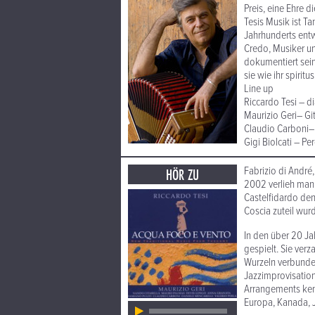
Preis, eine Ehre d
Tesis Musik ist T
Jahrhunderts entw
Credo, Musiker un
dokumentiert sein
sie wie ihr spirit
Line up
Riccardo Tesi – 
Maurizio Geri– Gi
Claudio Carboni
Gigi Biolcati – Pe
Fabrizio di André,
HÖR ZU
2002 verlieh man 
Castelfidardo den 
Coscia zuteil wur
In den über 20 Ja
gespielt. Sie ver
Wurzeln verbunden
Jazzimprovisation
Arrangements kenn
Europa, Kanada, J