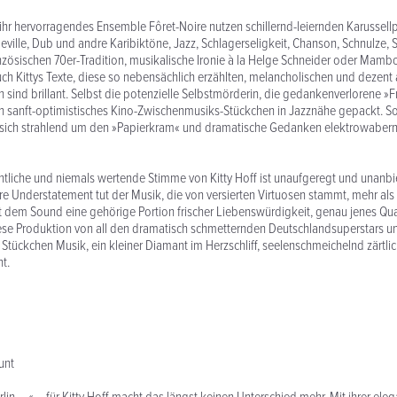
ihr hervorragendes Ensemble Fôret-Noire nutzen schillernd-leiernden Karussell
ille, Dub und andre Karibiktöne, Jazz, Schlagerseligkeit, Chanson, Schnulze, 
nzösischen 70er-Tradition, musikalische Ironie à la Helge Schneider oder Mambo
 Auch Kittys Texte, diese so nebensächlich erzählten, melancholischen und dezen
n sind brillant. Selbst die potenzielle Selbstmörderin, die gedankenverlorene »F
in sanft-optimistisches Kino-Zwischenmusiks-Stückchen in Jazznähe gepackt. S
sich strahlend um den »Papierkram« und dramatische Gedanken elektrowabern
ichtliche und niemals wertende Stimme von Kitty Hoff ist unaufgeregt und unanb
re Understatement tut der Musik, die von versierten Virtuosen stammt, mehr als 
t dem Sound eine gehörige Portion frischer Liebenswürdigkeit, genau jenes Qu
iese Produktion von all den dramatisch schmetternden Deutschlandsuperstars un
 Stückchen Musik, ein kleiner Diamant im Herzschliff, seelenschmeichelnd zärtli
nt.
unt