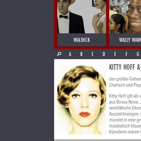
WALDECK
WALLY WAR
A
B
C
D
E
F
G
KITTY HOFF &
der größte Geheim
Chanson und Pop r
Kitty Hoff gilt a
aus Bossa Nova, 
westfälische Elt
Auszeichnungen, U
mündet in eine g
musikalisch blaue
Künstlerin neben 