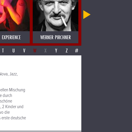
 EXPERIENCE
WERNER PIRCHNER
WERNER SCHWAB
T
U
V
W
X
Y
Z
#
Nova, Jazz,
inellen Mischung
e durch
 schöne
, 2 Kinder und
wo die
s erste deutsche