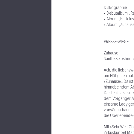
Diskographie
• Debütalbum „Ra
• Album „Blick ins
• Album „Zuhause
PRESSESPIEGEL
Zuhause
Sanfte Selbstmord
Ach, die liebensw
am Nötigsten hat. 
»Zuhause«. Da ist
hirnnebelndem Abs
Da steht sie also
dem Vorgänger-Alb
einsame Lady gern
vorwärtsschauende
die Überlebende (
Mit »Sehr Weit Ob
Zirkuskuppel-Magi