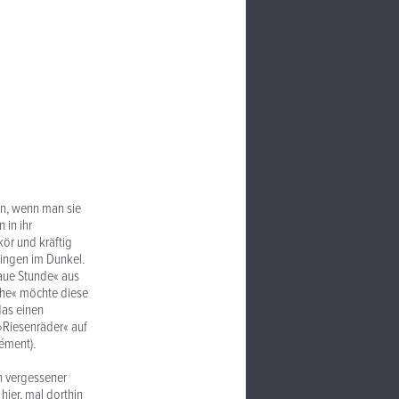
nn, wenn man sie
 in ihr
kör und kräftig
lingen im Dunkel.
laue Stunde« aus
che« möchte diese
das einen
»Riesenräder« auf
lément).
ch vergessener
ier, mal dorthin