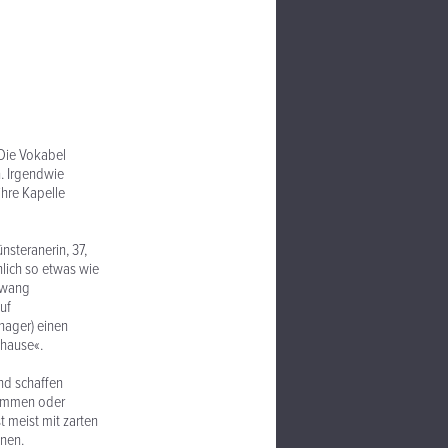
 Die Vokabel
. Irgendwie
ihre Kapelle
nsteranerin, 37,
hlich so etwas wie
lkwang
uf
nager) einen
uhause«.
nd schaffen
timmen oder
t meist mit zarten
onen.