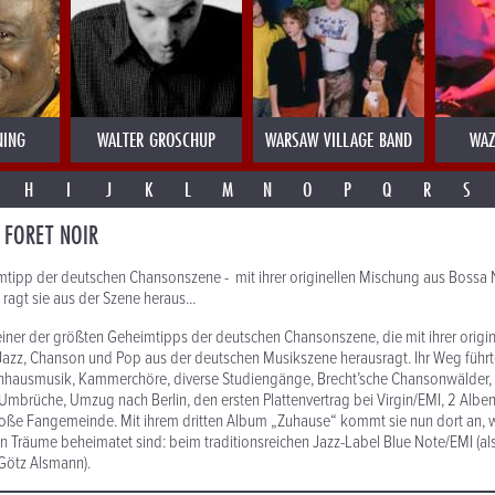
NING
WALTER GROSCHUP
WARSAW VILLAGE BAND
WAZ
H
I
J
K
L
M
N
O
P
Q
R
S
 FORET NOIR
tipp der deutschen Chansonszene - mit ihrer originellen Mischung aus Bossa 
agt sie aus der Szene heraus...
ls einer der größten Geheimtipps der deutschen Chansonszene, die mit ihrer orig
Jazz, Chanson und Pop aus der deutschen Musikszene herausragt. Ihr Weg führt
ernhausmusik, Kammerchöre, diverse Studiengänge, Brecht’sche Chansonwälder,
mbrüche, Umzug nach Berlin, den ersten Plattenvertrag bei Virgin/EMI, 2 Alben
roße Fangemeinde. Mit ihrem dritten Album „Zuhause“ kommt sie nun dort an, 
n Träume beheimatet sind: beim traditionsreichen Jazz-Label Blue Note/EMI (al
Götz Alsmann).