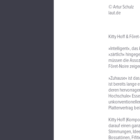
© Artur Schulz
laut.de
Kitty Hoff & Fôre
»Intelligent«, da
»zärtlich« hingeg
müssen die Assozi
Fôret-Noire zeigen
»Zuhause« ist das
ist bereits lange 
deren hervorrage
Hochschule« Essen
unkonventionelle
Plattenvertrag be
Kitty Hoff (Kompo
darauf einen gan
Stimmungen, Ideen
Bossatönen, Fifit