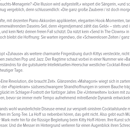
chts-Menagerie? »Die Illusion wird aufgestellt,« wispert die Sängerin, »und sc
enug vergeblich, denn schlussendlich: »Die ganz große Zauberei / ist doch morg
nfte, mit dezenten Piano-Akkorden applikierten, eleganten Hook-Momenten, tanzt
mmerwährenden Daseins-Seil, denn »Irgendjemand zählt das Geld« – stets und
, und kein Netz deinen freien Fall schützt. Da nützt kein »Send In The Clowns« in
ch bleibt die Hoffnung: Sie warten irgendwo, die »Schwerelosen Zeiten / ganz
ppt »Zuhause« als weitere charmante Fingerübung durch Kittys versteckte, nicht 
hen zwischen Pop und Jazz. Der Ragtime schaut vorbei in einer Nummer wie »
erständnis für die gutsituierte Intellektuellen-Heerschar westlicher Cocktail-Revo
heutiger Tage.
 »Eine Revolution, die braucht Zeit«. Glänzendes »Mahagoni« wiegt sich in zart
 der »Papierkram« südseeschwangere Strandhoffnungen in seinem Bauche träg
glückt im Schlager-Foxtrott der fünfziger Jahre. Die »Unterwelten« locken mit z
gen, bevor sie immer mehr Tempo aufnehmend mitreißende Dynamik entwickeln
ands wohl wunderlichste Diseuse erneut zur verspielt-sinistren Cocktailstunde mi
hen im Song-Tee. La Hoff so nebenbei hören, das geht nicht. Also gebt euch M
ar Mark mehr hin für die flüssige Begleitung beim Kitty Hoff-Hören. Ihre Kunst s
esser. Und die Messer im Hintergrund verlieren für einen Augenblick ihren Schre