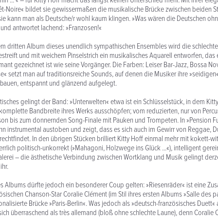
lin ... « – für Kitty Hoff macht das längst keinen Unterschied mehr. Mit ihrer ele
êt-Noire« bildet sie gewissermaßen die musikalische Brücke zwischen beiden S
 sie kann man als Deutsche/r wohl kaum klingen. »Was wären die Deutschen ohne
e und antwortet lachend: »Franzosen!«
m dritten Album dieses unendlich sympathischen Ensembles wird die schlechte
streift und mit weichem Pinselstrich ein musikalisches Aquarell entworfen, das 
rmant gezeichnet ist wie seine Vorgänger. Die Farben: Leiser Bar-Jazz, Bossa No
se« setzt man auf traditionsreiche Sounds, auf denen die Musiker ihre »seidigen«
bauen, entspannt und glänzend aufgelegt.
sches gelingt der Band: »Unterwelten« etwa ist ein Schlüsselstück, in dem Kitty
komplette Bandbreite ihres Werks ausschöpfen; vom reduzierten, nur von Percu
son bis zum donnernden Song-Finale mit Pauken und Trompeten. In »Pension Fu
n instrumental austoben und zeigt, dass es sich auch im Gewirr von Reggae, 
chtfindet. In den übrigen Stücken brilliert Kitty Hoff einmal mehr mit kokett-wi
rlich politisch-unkorrekt (»Mahagoni, Holzwege ins Glück ...«), intelligent gere
alerei – die ästhetische Verbindung zwischen Wortklang und Musik gelingt der
hr.
s Albums dürfte jedoch ein besonderer Coup gelten: »Riesenräder« ist eine Zu
sischen Chanson-Star Coralie Clément (im Stil ihres ersten Albums »Salle des p
nalisierte Brücke »Paris-Berlin«. Was jedoch als »deutsch-französisches Duett
ich überraschend als très allemand (bloß ohne schlechte Laune), denn Coralie 