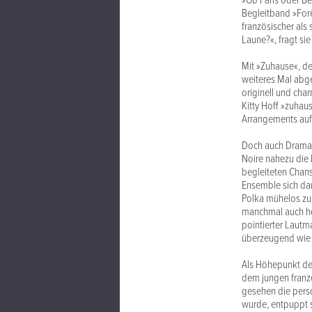
»Ob Paris oder Ber
Begleitband »For
französischer als
Laune?«, fragt si
Mit »Zuhause«, de
weiteres Mal abge
originell und cha
Kitty Hoff »zuhau
Arrangements auf
Doch auch Dramati
Noire nahezu die 
begleiteten Chan
Ensemble sich dan
Polka mühelos zure
manchmal auch her
pointierter Lautm
überzeugend wie i
Als Höhepunkt de
dem jungen franzö
gesehen die perso
wurde, entpuppt s