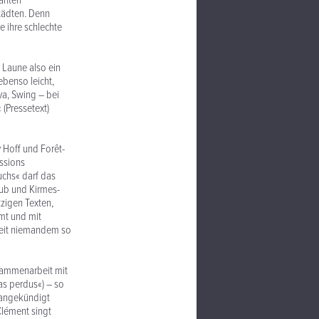
ganten
tädten. Denn
 ihre schlechte
 Laune also ein
ebenso leicht,
va, Swing – bei
 (Pressetext)
 Hoff und Forêt-
ssions
chs« darf das
Dub und Kirmes-
tzigen Texten,
imt und mit
zeit niemandem so
sammenarbeit mit
as perdus«) – so
« angekündigt
Clément singt