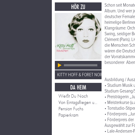
Schon seit Monaten
HÖR ZU
Album. Und wer je
deutscher Female 
heimelige Berline
Klangräume: Orche
Swing, seidiger B
Clément (Paris). 
die Menschen Schu
wären die Deutsch
der Vorratskamme
besonderer Abend
KITTY HOFF & FORET NOIR
Ausbildung / Aus
• Studium Musik 
DA HEIM
Studium Gesang/S
Weißt Du Noch
• Preisträgerin „
Von Eintagsfliegen und Schmetterlingen
• Meisterkurse (u.
• Tonstudio-Stipe
Pension Fuchs
• Förderpreis „J
Papierkram
• Förderpreis der
Ausgewählt zur Fö
• Lale-Andersen-