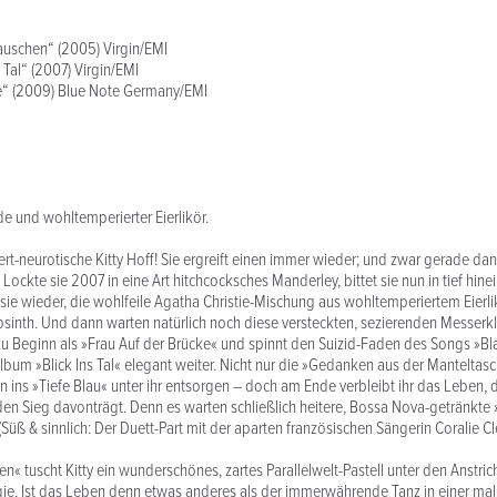
uschen“ (2005) Virgin/EMI
 Tal“ (2007) Virgin/EMI
“ (2009) Blue Note Germany/EMI
e und wohltemperierter Eierlikör.
ert-neurotische Kitty Hoff! Sie ergreift einen immer wieder; und zwar gerade da
Lockte sie 2007 in eine Art hitchcocksches Manderley, bittet sie nun in tief hinein
 sie wieder, die wohlfeile Agatha Christie-Mischung aus wohltemperiertem Eierli
inth. Und dann warten natürlich noch diese versteckten, sezierenden Messerk
 zu Beginn als »Frau Auf der Brücke« und spinnt den Suizid-Faden des Songs »B
um »Blick Ins Tal« elegant weiter. Nicht nur die »Gedanken aus der Manteltas
 ins »Tiefe Blau« unter ihr entsorgen – doch am Ende verbleibt ihr das Leben, 
n Sieg davonträgt. Denn es warten schließlich heitere, Bossa Nova-getränkte 
Süß & sinnlich: Der Duett-Part mit der aparten französischen Sängerin Coralie C
en« tuscht Kitty ein wunderschönes, zartes Parallelwelt-Pastell unter den Anstri
e. Ist das Leben denn etwas anderes als der immerwährende Tanz in einer mal h