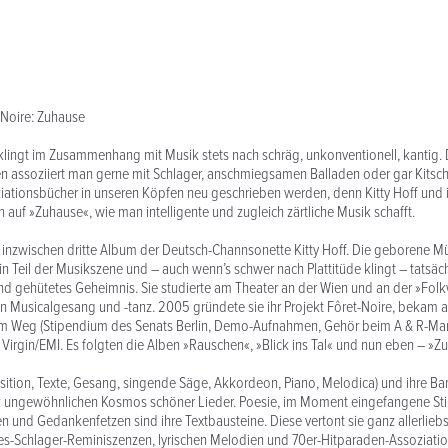
t-Noire: Zuhause
s klingt im Zusammenhang mit Musik stets nach schräg, unkonventionell, kantig.
en assoziiert man gerne mit Schlager, anschmiegsamen Balladen oder gar Kitsch
ationsbücher in unseren Köpfen neu geschrieben werden, denn Kitty Hoff und 
 auf »Zuhause«, wie man intelligente und zugleich zärtliche Musik schafft.
 inzwischen dritte Album der Deutsch-Channsonette Kitty Hoff. Die geborene Mü
ein Teil der Musikszene und – auch wenn’s schwer nach Plattitüde klingt – tatsäc
nd gehütetes Geheimnis. Sie studierte am Theater an der Wien und an der »Fo
 Musicalgesang und -tanz. 2005 gründete sie ihr Projekt Fôret-Noire, bekam a
m Weg (Stipendium des Senats Berlin, Demo-Aufnahmen, Gehör beim A & R-Ma
i Virgin/EMI. Es folgten die Alben »Rauschen«, »Blick ins Tal« und nun eben – »Z
sition, Texte, Gesang, singende Säge, Akkordeon, Piano, Melodica) und ihre Ba
z ungewöhnlichen Kosmos schöner Lieder. Poesie, im Moment eingefangene S
 und Gedankenfetzen sind ihre Textbausteine. Diese vertont sie ganz allerliebs
ies-Schlager-Reminiszenzen, lyrischen Melodien und 70er-Hitparaden-Assoziati