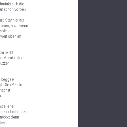
hminkt sich die
en schon vorbei«.
 Kitty hier auf
 immer; auch wenn
 solchen
 weit oben im
zu leicht
Bad Mood«. Und
luzzer
en Reggae-
t. Die »Pension
unächst
.
t allerlei
ühe, nehmt guten
chmeckt dann
cken.