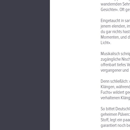
wandernden Sehnsu
Gesichter«. Oft g
Eingetaucht in sa
jenem elenden, i
du gar nichts hast
Momenten, und do
Licht«.
Musikalisch schni
zugängliche Nisc
offenbart tiefes V
vergangener und 
Denn schließlich:
Klängen, während
Fuchs« wildert ge
verhaltenen Klän
So bittet Deutschl
geheimen Pülverc
Stoff, legt ein pa
garantiert noch b