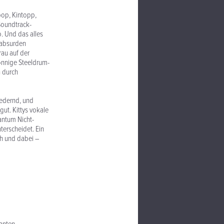
pop, Kintopp,
Soundtrack-
. Und das alles
t absurden
rau auf der
onnige Steeldrum-
 durch
iedernd, und
gut. Kittys vokale
antum Nicht-
terscheidet. Ein
ch und dabei –