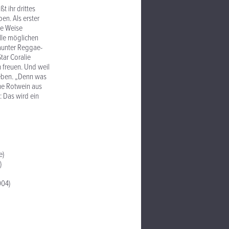
t ihr drittes
en. Als erster
ge Weise
alle möglichen
launter Reggae-
tar Coralie
 freuen. Und weil
 eben. „Denn was
che Rotwein aus
 Das wird ein
e)
)
004)