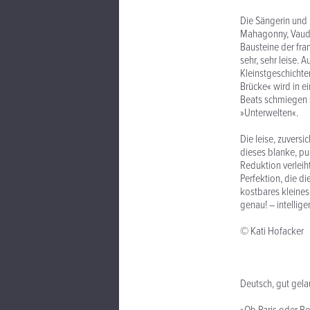
Die Sängerin und 
Mahagonny, Vaudev
Bausteine der fra
sehr, sehr leise.
Kleinstgeschichte
Brücke« wird in e
Beats schmiegen 
»Unterwelten«.
Die leise, zuvers
dieses blanke, pu
Reduktion verleih
Perfektion, die d
kostbares kleines
genau! – intellige
© Kati Hofacker
Deutsch, gut gela