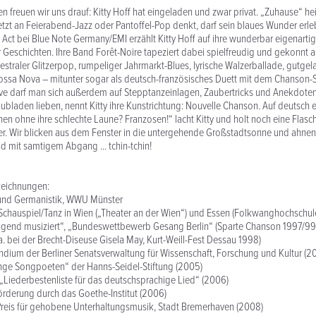
 freuen wir uns drauf: Kitty Hoff hat eingeladen und zwar privat. „Zuhause“ heiß
tzt an Feierabend-Jazz oder Pantoffel-Pop denkt, darf sein blaues Wunder erleb
Act bei Blue Note Germany/EMI erzählt Kitty Hoff auf ihre wunderbar eigenarti
r Geschichten. Ihre Band Forêt-Noire tapeziert dabei spielfreudig und gekonnt 
straler Glitzerpop, rumpeliger Jahrmarkt-Blues, lyrische Walzerballade, gutge
ossa Nova – mitunter sogar als deutsch-französisches Duett mit dem Chanson-S
Live darf man sich außerdem auf Stepptanzeinlagen, Zaubertricks und Anekdoten
bladen lieben, nennt Kitty ihre Kunstrichtung: Nouvelle Chanson. Auf deutsch
en ohne ihre schlechte Laune? Franzosen!“ lacht Kitty und holt noch eine Flas
r. Wir blicken aus dem Fenster in die untergehende Großstadtsonne und ahnen:
 mit samtigem Abgang ... tchin-tchin!
zeichnungen:
und Germanistik, WWU Münster
chauspiel/Tanz in Wien („Theater an der Wien“) und Essen (Folkwanghochschul
Jugend musiziert“, „Bundeswettbewerb Gesang Berlin“ (Sparte Chanson 1997/99
a. bei der Brecht-Diseuse Gisela May, Kurt-Weill-Fest Dessau 1998)
ndium der Berliner Senatsverwaltung für Wissenschaft, Forschung und Kultur (2
unge Songpoeten“ der Hanns-Seidel-Stiftung (2005)
 „Liederbestenliste für das deutschsprachige Lied“ (2006)
rderung durch das Goethe-Institut (2006)
Preis für gehobene Unterhaltungsmusik, Stadt Bremerhaven (2008)