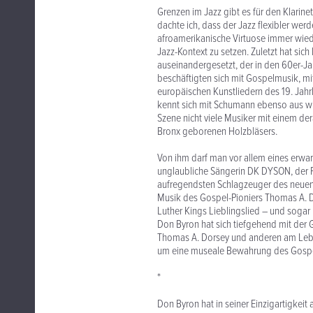
Grenzen im Jazz gibt es für den Klarin
dachte ich, dass der Jazz flexibler wer
afroamerikanische Virtuose immer wiede
Jazz-Kontext zu setzen. Zuletzt hat si
auseinandergesetzt, der in den 60er-J
beschäftigten sich mit Gospelmusik, mi
europäischen Kunstliedern des 19. Jahr
kennt sich mit Schumann ebenso aus wie
Szene nicht viele Musiker mit einem de
Bronx geborenen Holzbläsers.
Von ihm darf man vor allem eines erw
unglaubliche Sängerin DK DYSON, der 
aufregendsten Schlagzeuger des neuen
Musik des Gospel-Pioniers Thomas A. D
Luther Kings Lieblingslied – und sogar 
Don Byron hat sich tiefgehend mit der G
Thomas A. Dorsey und anderen am Leben,
um eine museale Bewahrung des Gospel
*
Don Byron hat in seiner Einzigartigkeit a