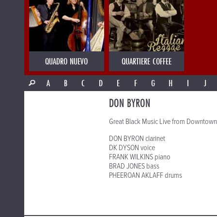
QUADRO NUEVO
QUARTIERE COFFEE
A
B
C
D
E
F
G
H
I
J
DON BYRON
Great Black Music Live from Downtown
DON BYRON clarinet
DK DYSON voice
FRANK WILKINS piano
BRAD JONES bass
PHEEROAN AKLAFF drums