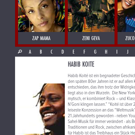
ZAP MAMA
ZENI GEVA
ZUCO
A
B
C
D
E
F
G
H
I
J
HABIB KOITE
Habib Koité ist ein begnadeter Geschic
den späten 80er Jahren ist er auf allen 
entschieden, das ihm trotz der Widrigke
liegt also in den Wurzeln. Die New York 
mytisch, er kombiniert Rock – und Klas
N’Goni klingen lassen.” “Koité ist über 
leiseste Konzession an das “Weltmusik”
21.Jahrhunderts geworden - neben Yous
Sahel-Musik für immer verändert - als 
Traditionen und Rock, zwischen afrika
für Habib ist das Treibhaus ein Stück