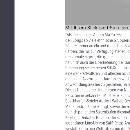
“Als mein letztes Album Ma Ya erschien
den Songs so viele ethnische Gruppierung
Sänger immer an ein und derselben Spi
Farben, die mir zur Verfügung stehen, 
der kamale n‘goni, die gemeinhin mit 
natürlich auch die Überlieferung der B
Benennung seiner neuen Stil-Kreation an
eine der kraftvollsten und ältesten Sch
auf einem Akkord, die Harmonien wechs
abwechslungsreicher zu gestalten, halte
Dieses behutsame Unterheben von Neuer
Baro. Seine bekannten Mitstreiter sin
Buschharfen-Spieler Abdoul Wahab Berth
Mahamadou Koné einfügt, sowie die aku
herrlich perlenden Saitenläufen diesma
Keletigui Diabatés Balafon, der schon
legendären Line-Up von Salif Keitas Amb
westafrikanischen Welt: ob es um den 