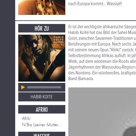
nach Europa kommt... Wassiyé!
Er ist der wichtigste afrikanische Sän
HÖR ZU
Habib Koité hat das Bild der Sahel-Mus
Griot, zwischen Savannen-Traditionen u
Berührungen mit Europa. Nach sechs J
mit seinem neuen Opus "Afriki" zurück:
Selbstbestimmung Afrikas aufruft. In ja
Werk, auf dem wiederum die Roots alle
Jägerrhythmen der Wassoulou-Region ü
des Nordens. Ein würdevolles, kraftg
Band Bamada.
HABIB KOITE
AFRIKI
Afriki
N'Ba (seiner Mutter gewidmet)