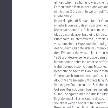
afrikanischer Tradition und westlichem
Farben finden Platz in der Klangwelt de
ethnischen Grenzen unterwerfen soll!” 
Griot-Familie.
In der Hauptstadt Bamako tat der Youngs
innerhalb von vier Jahren vom talentier
Konservatoriums auf. “Ich habe mit eur
Clubs gespielt, aber bald ging ich dazu 
Buschharfe, zu interpretieren”, erzählt 
versammelte der Experimentierfreudige 
des Studiums, bildete sich im Ensemble
dem Erneuerer der westafrikanischen K
1988 gründete er seine Gruppe Bamada
Internationale nahm ihn unter seine för
Geburt seines ersten Albums Muso Ko,
bescherte. Seitdem ist Habib Koité stä
Grenzen auch konzertierend auf, als er
Album Ma Ya belegte 3 Monate lang Pla
Vereinigten Staaten aus: die Scheibe h
College Music Journal. Tourneen inner
Oumou Sangaré sind die aktuellen Hig
liegt der musikalische Zauber dieses
Vor allem wegen seiner mitreißenden Li
Browne und Bonnie Raitt zählen, bereit