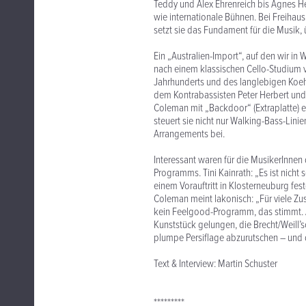
Teddy und Alex Ehrenreich bis Agnes Heg
wie internationale Bühnen. Bei Freihaus 
setzt sie das Fundament für die Musik, 
Ein „Australien-Import“, auf den wir in W
nach einem klassischen Cello-Studium 
Jahrhunderts und des langlebigen Koehne
dem Kontrabassisten Peter Herbert und 
Coleman mit „Backdoor“ (Extraplatte) e
steuert sie nicht nur Walking-Bass-Lini
Arrangements bei.
Interessant waren für die MusikerInne
Programms. Tini Kainrath: „Es ist nicht
einem Vorauftritt in Klosterneuburg fes
Coleman meint lakonisch: „Für viele Zus
kein Feelgood-Programm, das stimmt. Ab
Kunststück gelungen, die Brecht/Weill’s
plumpe Persiflage abzurutschen – und 
Text & Interview: Martin Schuster
*********