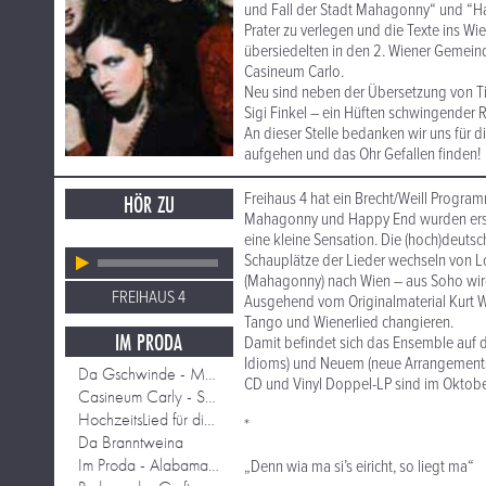
und Fall der Stadt Mahagonny“ und “Ha
Prater zu verlegen und die Texte ins W
übersiedelten in den 2. Wiener Gemei
Casineum Carlo.
Neu sind neben der Übersetzung von T
Sigi Finkel – ein Hüften schwingender 
An dieser Stelle bedanken wir uns für d
aufgehen und das Ohr Gefallen finden!
Freihaus 4 hat ein Brecht/Weill Program
HÖR ZU
Mahagonny und Happy End wurden erstma
eine kleine Sensation. Die (hoch)deutsc
Schauplätze der Lieder wechseln von 
(Mahagonny) nach Wien – aus Soho wird
FREIHAUS 4
Ausgehend vom Originalmaterial Kurt We
Tango und Wienerlied changieren.
IM PRODA
Damit befindet sich das Ensemble auf
Idioms) und Neuem (neue Arrangements 
Da Gschwinde - Mackie Messer
CD und Vinyl Doppel-LP sind im Oktober
Casineum Carly - Surabaya Johnny
HochzeitsLied für die oarmen Leit
*
Da Branntweina
Im Proda - Alabama Song
„Denn wia ma si’s eiricht, so liegt ma“