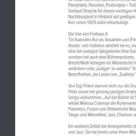
Pamphlete, Parodien, Postscripta = Tor
Gerhard Strejcek für diesen wichtigen H
Nachlässigkeit in Hinblick auf geistiges
Kerr schon 1929 dafür entschuldigt.
Die Vier von Freihaus 4
Tini Kainraths Ruf als Vokalistin und (Fi
Ansatz- und mühelos versteht sie es, zw
eine der wenigen Sängerinnen ihrer Gen
sondern hat auch eine Bühnenpräsenz, u
Brecht/Weill-Vorlagen ins Wienerische h
verändern oder ‚lustiger’ zu werden.“ 
Betroffenheit, die Lieder wie „Zuahöta
Von Sigi Finkel stammt nicht nur die Gr
Flöte sowie mit groovig-jazzigen Arrang
Songs vorkommen. „Auf der Bühne ist Sig
erklärt Melissa Coleman die Rollenverte
Flamenco, Fusion und Afrikanische Mus
Tango und Wienerlied, Jazz, Chanson un
Ein weiteres Drittel der Arrangements 
und Jazz. Sie hat (meist unter ihrem M