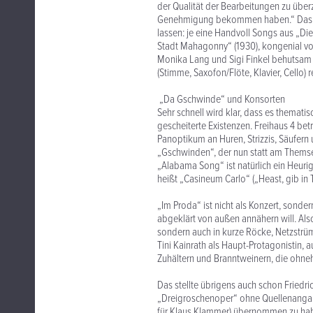
der Qualität der Bearbeitungen zu überz
Genehmigung bekommen haben.“ Das End
lassen: je eine Handvoll Songs aus „Di
Stadt Mahagonny“ (1930), kongenial von
Monika Lang und Sigi Finkel behutsam m
(Stimme, Saxofon/Flöte, Klavier, Cello) r
„Da Gschwinde“ und Konsorten
Sehr schnell wird klar, dass es themat
gescheiterte Existenzen. Freihaus 4 bet
Panoptikum an Huren, Strizzis, Säufern
„Gschwinden“, der nun statt am Themse
„Alabama Song“ ist natürlich ein Heurig
heißt „Casineum Carlo“ („Heast, gib in
„Im Proda“ ist nicht als Konzert, sond
abgeklärt von außen annähern will. Also
sondern auch in kurze Röcke, Netzstrüm
Tini Kainrath als Haupt-Protagonistin, 
Zuhältern und Branntweinern, die ohne
Das stellte übrigens auch schon Friedric
„Dreigroschenoper“ ohne Quellenangab
für Klaus Klammer) übernommen zu haben