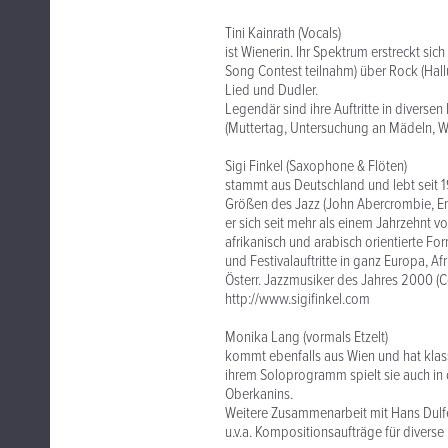
Tini Kainrath (Vocals)
ist Wienerin. Ihr Spektrum erstreckt si
Song Contest teilnahm) über Rock (Hall
Lied und Dudler.
Legendär sind ihre Auftritte in diverse
(Muttertag, Untersuchung an Mädeln, Wa
Sigi Finkel (Saxophone & Flöten)
stammt aus Deutschland und lebt seit 1
Größen des Jazz (John Abercrombie, En
er sich seit mehr als einem Jahrzehnt v
afrikanisch und arabisch orientierte 
und Festivalauftritte in ganz Europa, Af
Österr. Jazzmusiker des Jahres 2000 (C
http://www.sigifinkel.com
Monika Lang (vormals Etzelt)
kommt ebenfalls aus Wien und hat klas
ihrem Soloprogramm spielt sie auch in 
Oberkanins.
Weitere Zusammenarbeit mit Hans Dulfe
u.v.a. Kompositionsaufträge für divers