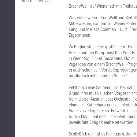
Rud aus der Gruft
Brecht/Weill auf Wienerisch mit Freihaus
Was wäre, wenn... Kurt Weill und Berto
Mittelwesten, sondern im Wiener Prater 
Lang und Melissa Coleman – kurz: Frei
Ergebnissen
Zu Beginn steht eine große Liebe. Eine
Brecht und der Komponist Kurt Weill En
in Wien“ Sigi Finkel, Saxofonist, Flöti
vage Idee von einem Brecht/Weill-Progr
er auch schon „ein Vorläuferprojekt gem
musikalisch miteinander können.“
Fehlt noch eine Sängerin. Tini Kainrath
Grund ihrer musikalischen Vorgeschichte
beim Upper Austrian Jazz Orchestra...) 
einmal im Kaffeehaus und schmiedet den
Prater zu verlegen. Erste Entwürfe entst
Rückschlag: Laut rechtlichen Verfügun
jeweils fünf Songs bearbeitet werden.
Schließlich gelingt es Freihaus 4, den 