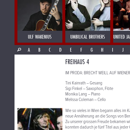
ULF WAKENIUS
UMBILICAL BROTHERS
UNITED J
A
B
C
D
E
F
G
H
I
J
FREIHAUS 4
IM PRODA: BRECHT WEILL AUF WIENE
Tini Kainrath – Gesang
Sigi Finkel – Saxophon, Flöte
Monika Lang – Piano
Melissa Coleman – Cello
Wie so vieles in Wien begann alles im 
neue Annäherung an die Songs von Berto
Zu unserer grossen Freude bekamen wir 
konnten dadurch je fünf Titel aus jeder