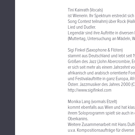
Tini Kainrath (Vocals)
ist Wienerin. Ihr Spektrum erstreckt si
Song Contest teilnahm) über Rock (Hall
Lied und Dudler.
Legendär sind ihre Auftritte in diverse
(Muttertag, Untersuchung an Mädeln, Wa
Sigi Finkel (Saxophone & Flöten)
stammt aus Deutschland und lebt seit 1
Größen des Jazz (John Abercrombie, En
er sich seit mehr als einem Jahrzehnt v
afrikanisch und arabisch orientierte 
und Festivalauftritte in ganz Europa, Af
Österr. Jazzmusiker des Jahres 2000 (C
http://www.sigifinkel.com
Monika Lang (vormals Etzelt)
kommt ebenfalls aus Wien und hat klas
ihrem Soloprogramm spielt sie auch in 
Oberkanins.
Weitere Zusammenarbeit mit Hans Dulfe
u.v.a. Kompositionsaufträge für divers