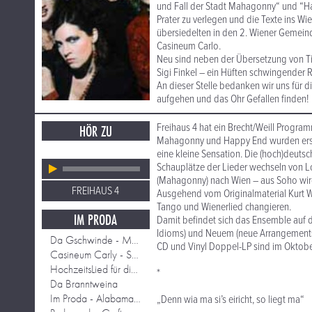
und Fall der Stadt Mahagonny“ und “Ha
Prater zu verlegen und die Texte ins W
übersiedelten in den 2. Wiener Gemei
Casineum Carlo.
Neu sind neben der Übersetzung von T
Sigi Finkel – ein Hüften schwingender 
An dieser Stelle bedanken wir uns für d
aufgehen und das Ohr Gefallen finden!
Freihaus 4 hat ein Brecht/Weill Program
HÖR ZU
Mahagonny und Happy End wurden erstma
eine kleine Sensation. Die (hoch)deutsc
Schauplätze der Lieder wechseln von 
(Mahagonny) nach Wien – aus Soho wird
FREIHAUS 4
Ausgehend vom Originalmaterial Kurt We
Tango und Wienerlied changieren.
IM PRODA
Damit befindet sich das Ensemble auf
Idioms) und Neuem (neue Arrangements 
Da Gschwinde - Mackie Messer
CD und Vinyl Doppel-LP sind im Oktober
Casineum Carly - Surabaya Johnny
HochzeitsLied für die oarmen Leit
*
Da Branntweina
Im Proda - Alabama Song
„Denn wia ma si’s eiricht, so liegt ma“