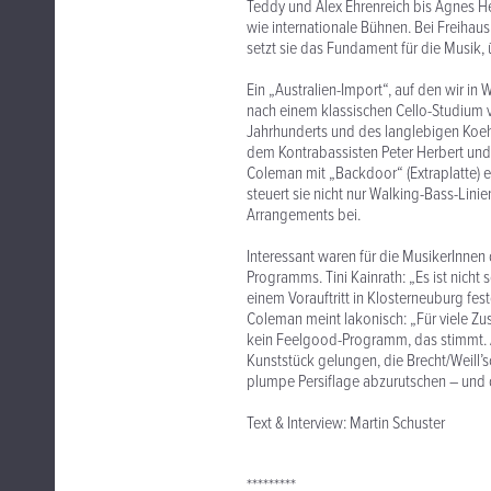
Teddy und Alex Ehrenreich bis Agnes Heg
wie internationale Bühnen. Bei Freihaus 
setzt sie das Fundament für die Musik, 
Ein „Australien-Import“, auf den wir in W
nach einem klassischen Cello-Studium 
Jahrhunderts und des langlebigen Koehne
dem Kontrabassisten Peter Herbert und 
Coleman mit „Backdoor“ (Extraplatte) e
steuert sie nicht nur Walking-Bass-Lini
Arrangements bei.
Interessant waren für die MusikerInne
Programms. Tini Kainrath: „Es ist nicht
einem Vorauftritt in Klosterneuburg fes
Coleman meint lakonisch: „Für viele Zus
kein Feelgood-Programm, das stimmt. Ab
Kunststück gelungen, die Brecht/Weill’s
plumpe Persiflage abzurutschen – und 
Text & Interview: Martin Schuster
*********