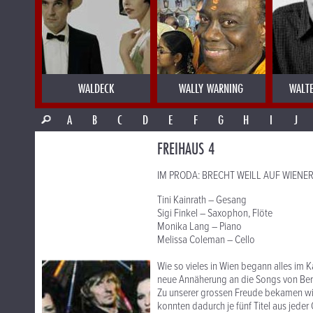
WALDECK
WALLY WARNING
WALT
A
B
C
D
E
F
G
H
I
J
FREIHAUS 4
IM PRODA: BRECHT WEILL AUF WIENE
Tini Kainrath – Gesang
Sigi Finkel – Saxophon, Flöte
Monika Lang – Piano
Melissa Coleman – Cello
Wie so vieles in Wien begann alles im 
neue Annäherung an die Songs von Berto
Zu unserer grossen Freude bekamen wir 
konnten dadurch je fünf Titel aus jeder