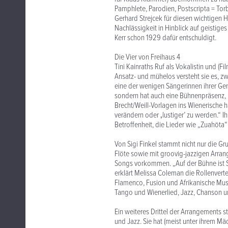
Pamphlete, Parodien, Postscripta = Tor
Gerhard Strejcek für diesen wichtigen H
Nachlässigkeit in Hinblick auf geistiges
Kerr schon 1929 dafür entschuldigt.
Die Vier von Freihaus 4
Tini Kainraths Ruf als Vokalistin und (Fi
Ansatz- und mühelos versteht sie es, zw
eine der wenigen Sängerinnen ihrer Gen
sondern hat auch eine Bühnenpräsenz, u
Brecht/Weill-Vorlagen ins Wienerische h
verändern oder ‚lustiger’ zu werden.“ 
Betroffenheit, die Lieder wie „Zuahöta
Von Sigi Finkel stammt nicht nur die Gr
Flöte sowie mit groovig-jazzigen Arrang
Songs vorkommen. „Auf der Bühne ist Sig
erklärt Melissa Coleman die Rollenverte
Flamenco, Fusion und Afrikanische Mus
Tango und Wienerlied, Jazz, Chanson un
Ein weiteres Drittel der Arrangements 
und Jazz. Sie hat (meist unter ihrem M