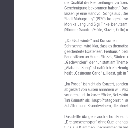
der Qualität der Bearbeitungen zu überz
Genehmigung bekommen haben.“ Das End
lassen: je eine Handvoll Songs aus „Di
Stadt Mahagonny“ (1930), kongenial von
Monika Lang und Sigi Finkel behutsam m
(Stimme, Saxofon/Flöte, Klavier, Cello) r
„Da Gschwinde“ und Konsorten
Sehr schnell wird klar, dass es themat
gescheiterte Existenzen. Freihaus 4 bet
Panoptikum an Huren, Strizzis, Säufern
„Gschwinden“, der nun statt am Themse
„Alabama Song“ ist natürlich ein Heurig
heißt „Casineum Carlo“ („Heast, gib in
„Im Proda“ ist nicht als Konzert, sond
abgeklärt von außen annähern will. Also
sondern auch in kurze Röcke, Netzstrüm
Tini Kainrath als Haupt-Protagonistin, 
Zuhältern und Branntweinern, die ohne
Das stellte übrigens auch schon Friedric
„Dreigroschenoper“ ohne Quellenangab
für Klaus Klammer) übernommen zu haben