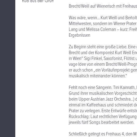
Rud aus der Gruft
Brecht/Weill auf Wienerisch mit Freihaus
Was wäre, wenn... Kurt Weill und Berto
Mittelwesten, sondern im Wiener Prater 
Lang und Melissa Coleman – kurz: Frei
Ergebnissen
Zu Beginn steht eine große Liebe. Eine
Brecht und der Komponist Kurt Weill En
in Wien“ Sigi Finkel, Saxofonist, Flöti
vage Idee von einem Brecht/Weill-Progr
er auch schon „ein Vorläuferprojekt gem
musikalisch miteinander können.“
Fehlt noch eine Sängerin. Tini Kainrath
Grund ihrer musikalischen Vorgeschichte
beim Upper Austrian Jazz Orchestra...) 
einmal im Kaffeehaus und schmiedet den
Prater zu verlegen. Erste Entwürfe entst
Rückschlag: Laut rechtlichen Verfügun
jeweils fünf Songs bearbeitet werden.
Schließlich gelingt es Freihaus 4, den 