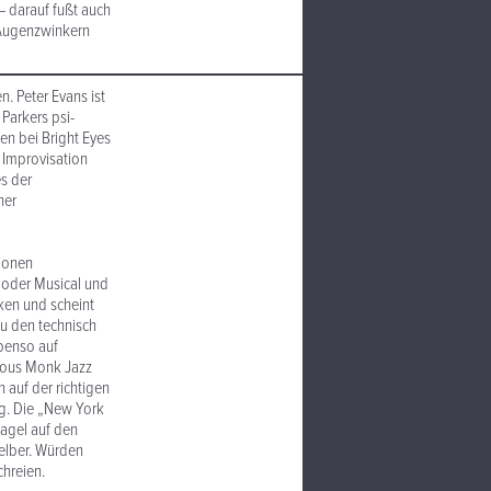
 darauf fußt auch
 Augenzwinkern
n. Peter Evans ist
 Parkers psi-
ten bei Bright Eyes
 Improvisation
es der
ner
tionen
p oder Musical und
ken und scheint
u den technisch
ebenso auf
ious Monk Jazz
auf der richtigen
ig. Die „New York
Nagel auf den
 selber. Würden
chreien.