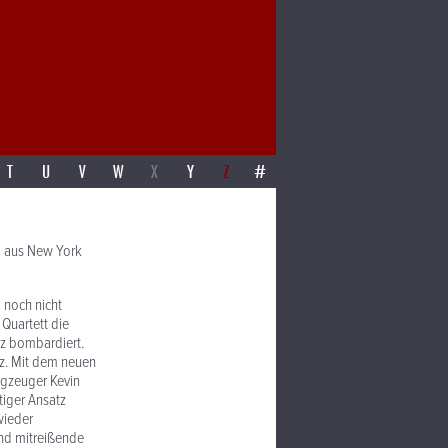
T
U
V
W
X
Y
Z
#
G aus New York
“ noch nicht
Quartett die
zz bombardiert.
zz. Mit dem neuen
agzeuger Kevin
tiger Ansatz
wieder
und mitreißende