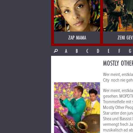
ZAP MAMA
ZENI GEV
A
B
C
D
E
F
G
MOSTLY OTHE
Wer meint, erstk
City noch nie geh
Wer meint, erstkla
gesehen. MOPDTK-
Trommelfelle mit 
Mostly Other Peop
Star unter den j
Shea und Bassist 
vermengt frech Ja
musikalisch ad ab