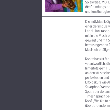
Spielweise. MOPD
die Gründungside
und Ernsthaftigkei
Die individuelle S
einer der impulsiv
Label. Jon Irabago
mit in die Musik 
gewagt und mit St
herausragenden Ba
Musiklehrertätigk
Kontrabassist Mop
verantwortlich, di
hinterfotzigem Hu
an den stilistisc
perfektesten und 
Erfolgskurs wie 
Saxophon-Wettbewe
Spur, aber der an
Times“ sprach beg
Kopf. „We like to 
überbordender mus