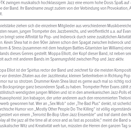
TK zwingen musikalisch hochklassigem Jazz eine enorm hohe Dosis Spaß auf –
e der Band. Ihr Bandname zeugt zudem von der Verbindung von Provokation,
t.
pielstärke ziehen sich die einzelnen Mitglieder aus verschiedenen Musikbereiche
sten neuen, jungen Trompeter des Jazzbereichs, und veröffentlicht u.a. auf Evan
n bringt seine Affinität für Pop- und Indierock durch seine zusätzlichen Aktivitä
ein. Kevin Shea hat in den 90er Jahren schon den Spagat zwischen Indierock und
orm & Stress (zusammen mit dem heutigen Battles-Gitarristen Ian Williams) ein
nds dieses Genres gestellt. Moppa Elliott, der Kopf dieser Band, ist neben sei
eit auch mit anderen Bands im Spannungsfeld zwischen Pop und Jazz aktiv.
pa Elliot ist der Spiritus rector der Band und zeichnet für die meisten Komposi
e vor dreisten Zitaten aus der Jazzliteratur, kleinen Seitenhieben in Richtung Po
mor nur so strotzen. Drummer Kevin Shea lässt es gerne auch mal so richtig roc
hen Bocksprünge ganz besonderen Spaß zu haben. Trompeter Peter Evans zählt z
stilistisch wendigsten jungen Wilden und ist in den amerikanischen Jazz-Polls 
Altsaxophonist Jon Irabagon, der unter anderem auch den renommierten Thelon
rb gewonnen hat. Wer an „Sex Mob“ oder „The Bad Plus“ denkt, ist sicherlich 
archische Humor von „Mostly Other People Do The Killing“ ist völlig eigenständ
eistert von einem „Terrorist Be-Bop Uber-Jazz Ensemble“ und traf damit den 
play all the jazz all the time all at once and as fast as possible,“ meint die Band
ikalischer Witz und Kreativität weh tun, müssten die Herren den ganzen Tag s