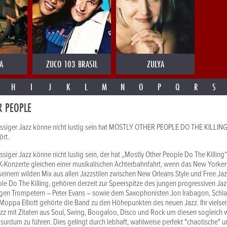
A
ZUCO 103 BRASIL
ZULYA
H
I
J
K
L
M
N
O
P
Q
R
S
R PEOPLE
lassiger Jazz könne nicht lustig sein hat MOSTLY OTHER PEOPLE DO THE KILLIN
ört.
ssiger Jazz könne nicht lustig sein, der hat „Mostly Other People Do The Killing
Konzerte gleichen einer musikalischen Achterbahnfahrt, wenn das New Yorker 
seinem wilden Mix aus allen Jazzstilen zwischen New Orleans Style und Free Ja
le Do The Killing, gehören derzeit zur Speerspitze des jungen progressiven Ja
ungen Trompetern – Peter Evans – sowie dem Saxophonisten Jon Irabagon, Schl
Moppa Elliott gehörte die Band zu den Höhepunkten des neuen Jazz. Ihr vielsei
zz mit Zitaten aus Soul, Swing, Boogaloo, Disco und Rock um diesen sogleich 
surdum zu führen. Dies gelingt durch lebhaft, wahlweise perfekt "chaotische" 