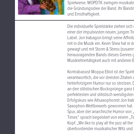
Spielweise. MOPDTK zwingen musikalis
die Gründungsidee der Band. Ihr Band
und Ernsthaftigkeit.
Die individuelle Spielstärke ziehen sic
einer der impulsivsten neuen, jungen Tr
Label. Jon Irabagon bringt seine Affinit
mit in die Musik ein. Kevin Shea hat i
gewagt und mit Storm & Stress (zusamme
herausragenden Bands dieses Genres ges
Musiklehrertätigkeit auch mit anderen
Kontrabassist Moppa Elliot ist der Spir
verantwortlich, die vor dreisten Zitaten
hinterfotzigem Humor nur so strotzen. 
an den stilistischen Bocksprünge ganz
perfektesten und stilistisch wendigste
Erfolgskurs wie Altsaxophonist Jon I
Saxophon-Wettbewerb gewonnen hat. Wer
Spur, aber der anarchische Humor von „
Times“ sprach begeistert von einem „T
Kopf. „We like to play all the jazz all t
überbordender musikalischer Witz und K