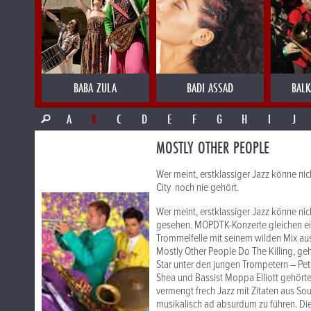
BABA ZULA
BADI ASSAD
BALK
A
B
C
D
E
F
G
H
I
J
MOSTLY OTHER PEOPLE
Wer meint, erstklassiger Jazz könne n
City noch nie gehört.
Wer meint, erstklassiger Jazz könne nich
gesehen. MOPDTK-Konzerte gleichen ein
Trommelfelle mit seinem wilden Mix aus
Mostly Other People Do The Killing, ge
Star unter den jungen Trompetern – Pe
Shea und Bassist Moppa Elliott gehörte
vermengt frech Jazz mit Zitaten aus S
musikalisch ad absurdum zu führen. Die