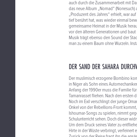
auch durch die Zusammenarbeit mit Dan 
das neue Album „Nomad“ (Nonesuch) a
„Produzent des Jahres“ erhielt, war au
tief berührt hat, was wieder einmal be
gemeinsame Heimat in der Musik heraus
vor den älteren Generationen und baut 
Musik trägt ebenso den Sound der Stadt
man zu einem Baum ohne Wurzeln. Insta
DER SAND DER SAHARA DURCHW
Der muslimisch erzogene Bombino kom
in Niger als Sohn eines Automechaniker
Anfang der 1990er muss die Familie für
Tamanrasset fliehen. Nach den ersten d
Noch im Exil verschlingt der junge Oma
Onkel von der Rebellions-Front kommt, 
Ishoumar-Songs zu spielen, nimmt gegen
Schulunterricht sehen. Doch dieser widm
Um dem Druck seines Vater zu entfliehen
Hirte in der Wüste verbringt, verfeinert e
Zurück von der Reise fragt ihn die ansä