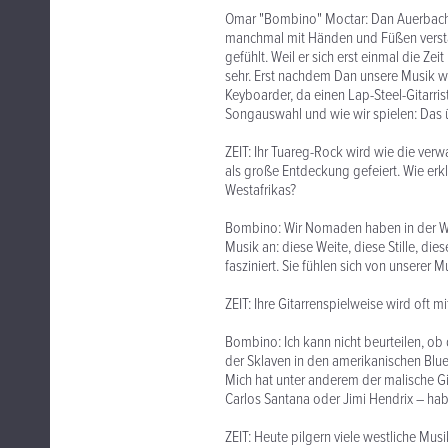
Omar "Bombino" Moctar: Dan Auerbach sp
manchmal mit Händen und Füßen verstä
gefühlt. Weil er sich erst einmal die Ze
sehr. Erst nachdem Dan unsere Musik wi
Keyboarder, da einen Lap-Steel-Gitarri
Songauswahl und wie wir spielen: Das 
ZEIT: Ihr Tuareg-Rock wird wie die ve
als große Entdeckung gefeiert. Wie er
Westafrikas?
Bombino: Wir Nomaden haben in der Wüs
Musik an: diese Weite, diese Stille, di
fasziniert. Sie fühlen sich von unserer M
ZEIT: Ihre Gitarrenspielweise wird oft m
Bombino: Ich kann nicht beurteilen, ob 
der Sklaven in den amerikanischen Blues
Mich hat unter anderem der malische Gita
Carlos Santana oder Jimi Hendrix – habe
ZEIT: Heute pilgern viele westliche Mu