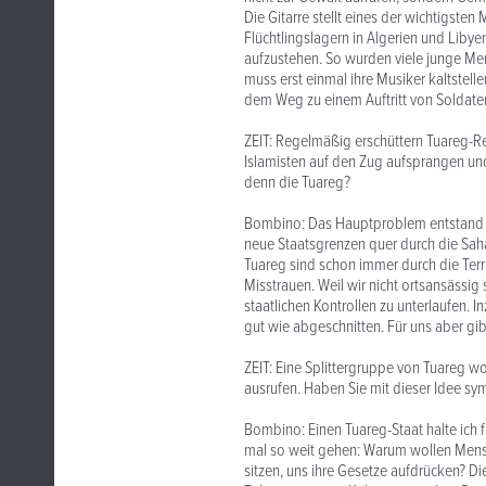
Die Gitarre stellt eines der wichtigsten
Flüchtlingslagern in Algerien und Libye
aufzustehen. So wurden viele junge Men
muss erst einmal ihre Musiker kaltstel
dem Weg zu einem Auftritt von Soldate
ZEIT: Regelmäßig erschüttern Tuareg-Reb
Islamisten auf den Zug aufsprangen un
denn die Tuareg?
Bombino: Das Hauptproblem entstand nac
neue Staatsgrenzen quer durch die Sahar
Tuareg sind schon immer durch die Terri
Misstrauen. Weil wir nicht ortsansässig
staatlichen Kontrollen zu unterlaufen. 
gut wie abgeschnitten. Für uns aber gib
ZEIT: Eine Splittergruppe von Tuareg 
ausrufen. Haben Sie mit dieser Idee sym
Bombino: Einen Tuareg-Staat halte ich
mal so weit gehen: Warum wollen Mensc
sitzen, uns ihre Gesetze aufdrücken? D