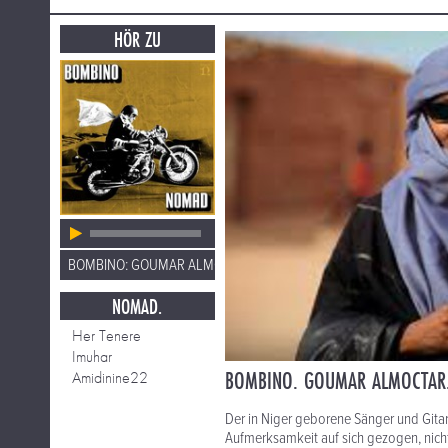
HÖR ZU
BOMBINO: GOUMAR ALMOCTAR
NOMAD.
Her Tenere
Imuhar
BOMBINO. GOUMAR ALMOCTAR.
Amidinine22
Der in Niger geborene Sänger und Gita
Aufmerksamkeit auf sich gezogen, nich