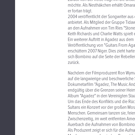
möchte. Als Nesthäkchen erhältt Omara
er fortan trägt.
2004 veröffentlicht der Songwriter aus
anbietet. Als Mitglied der Gruppe Tidaw
an den Aufnahmen von Tim Ries "Stones 
Keith Richards und Charlie Watts spielt 
Ein weiterer Auftritt in Agadez aus dem
Veröffentlichung von "Guitars From Aga
erschüttern 2007 Niger. Dies zieht ha
sich Bombino auf die Seite der Rebellen
zurück.
Nachdem der Filmproduzent Ron Wyman 
auf die langwierige und beschwerliche
Dokumetarfilm "Agadez, The Music And T
endgültig über die Grenzen seiner Hei
Album "Agadez" in den Vereinigten Sta
Um das Ende des Konflikts und die Rück
Sultans ein Konzert vor der großen Mo
Menschen. Gemeinsam tanzen sie, feier
Zwischenzeitig, im weit entfernten Ame
Auerbach die Aufnahmen von Bombino. S
Als Produzent zeigt er sich für die Auf