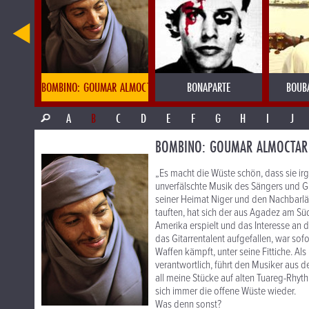
BOMBINO: GOUMAR ALMOCTAR
BONAPARTE
BOUB
A
B
C
D
E
F
G
H
I
J
BOMBINO: GOUMAR ALMOCTAR
„Es macht die Wüste schön, dass sie i
unverfälschte Musik des Sängers und Gi
seiner Heimat Niger und den Nachbarlän
tauften, hat sich der aus Agadez am S
Amerika erspielt und das Interesse an d
das Gitarrentalent aufgefallen, war sof
Waffen kämpft, unter seine Fittiche. A
verantwortlich, führt den Musiker aus 
all meine Stücke auf alten Tuareg-Rhyth
sich immer die offene Wüste wieder.
Was denn sonst?