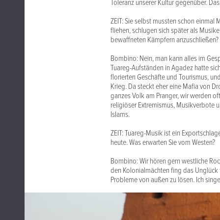
Toleranz unserer Kultur gegenüber. Das
ZEIT: Sie selbst mussten schon einmal Mi
fliehen, schlugen sich später als Musik
bewaffneten Kämpfern anzuschließen?
Bombino: Nein, man kann alles im Gesp
Tuareg-Aufständen in Agadez hatte sich
florierten Geschäfte und Tourismus, und
Krieg. Da steckt eher eine Mafia von D
ganzes Volk am Pranger, wir werden of
religiöser Extremismus, Musikverbote u
Islams.
ZEIT: Tuareg-Musik ist ein Exportschlag
heute. Was erwarten Sie vom Westen?
Bombino: Wir hören gern westliche Rock
den Kolonialmächten fing das Unglück f
Probleme von außen zu lösen. Ich singe