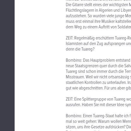
Die Gitarre stellt eines der wichtigsten
Flüchtlingslagern in Algerien und Libye
aufzustehen. So wurden viele junge Men
muss erst einmal ihre Musiker kaltstel
dem Weg zu einem Auftritt von Soldate
ZEIT: Regelmäßig erschüttern Tuareg-Reb
Islamisten auf den Zug aufsprangen un
denn die Tuareg?
Bombino: Das Hauptproblem entstand nac
neue Staatsgrenzen quer durch die Sahar
Tuareg sind schon immer durch die Terri
Misstrauen. Weil wir nicht ortsansässig
staatlichen Kontrollen zu unterlaufen. 
gut wie abgeschnitten. Für uns aber gib
ZEIT: Eine Splittergruppe von Tuareg 
ausrufen. Haben Sie mit dieser Idee sym
Bombino: Einen Tuareg-Staat halte ich
mal so weit gehen: Warum wollen Mensc
sitzen, uns ihre Gesetze aufdrücken? D