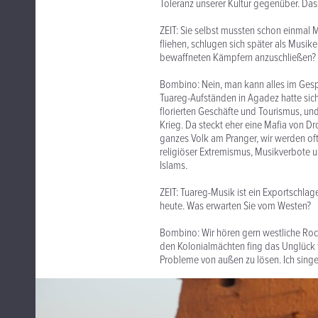
Toleranz unserer Kultur gegenüber. Das
ZEIT: Sie selbst mussten schon einmal Mi
fliehen, schlugen sich später als Musik
bewaffneten Kämpfern anzuschließen?
Bombino: Nein, man kann alles im Gesp
Tuareg-Aufständen in Agadez hatte sich
florierten Geschäfte und Tourismus, und
Krieg. Da steckt eher eine Mafia von D
ganzes Volk am Pranger, wir werden of
religiöser Extremismus, Musikverbote u
Islams.
ZEIT: Tuareg-Musik ist ein Exportschlag
heute. Was erwarten Sie vom Westen?
Bombino: Wir hören gern westliche Rock
den Kolonialmächten fing das Unglück f
Probleme von außen zu lösen. Ich singe