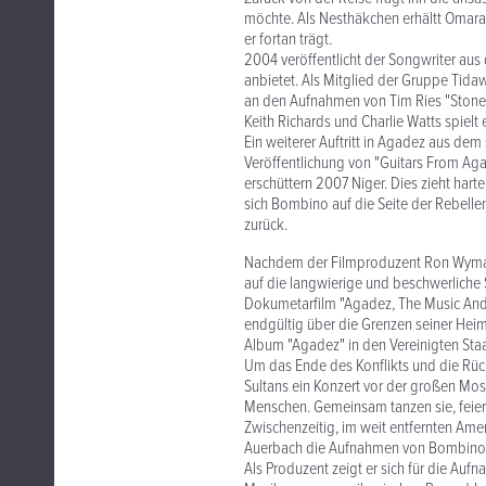
möchte. Als Nesthäkchen erhältt Omara
er fortan trägt.
2004 veröffentlicht der Songwriter aus
anbietet. Als Mitglied der Gruppe Tidaw
an den Aufnahmen von Tim Ries "Stones 
Keith Richards und Charlie Watts spielt 
Ein weiterer Auftritt in Agadez aus dem
Veröffentlichung von "Guitars From Aga
erschüttern 2007 Niger. Dies zieht ha
sich Bombino auf die Seite der Rebellen
zurück.
Nachdem der Filmproduzent Ron Wyman 
auf die langwierige und beschwerliche
Dokumetarfilm "Agadez, The Music And T
endgültig über die Grenzen seiner Hei
Album "Agadez" in den Vereinigten Sta
Um das Ende des Konflikts und die Rück
Sultans ein Konzert vor der großen Mo
Menschen. Gemeinsam tanzen sie, feier
Zwischenzeitig, im weit entfernten Ame
Auerbach die Aufnahmen von Bombino. S
Als Produzent zeigt er sich für die Auf