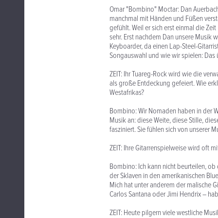
Omar "Bombino" Moctar: Dan Auerbach sp
manchmal mit Händen und Füßen verstä
gefühlt. Weil er sich erst einmal die Ze
sehr. Erst nachdem Dan unsere Musik wi
Keyboarder, da einen Lap-Steel-Gitarri
Songauswahl und wie wir spielen: Das 
ZEIT: Ihr Tuareg-Rock wird wie die ve
als große Entdeckung gefeiert. Wie er
Westafrikas?
Bombino: Wir Nomaden haben in der Wüs
Musik an: diese Weite, diese Stille, di
fasziniert. Sie fühlen sich von unserer M
ZEIT: Ihre Gitarrenspielweise wird oft m
Bombino: Ich kann nicht beurteilen, ob 
der Sklaven in den amerikanischen Blues
Mich hat unter anderem der malische Gita
Carlos Santana oder Jimi Hendrix – habe
ZEIT: Heute pilgern viele westliche Mu