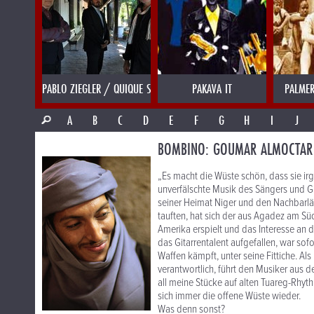
PABLO ZIEGLER / QUIQUE SINESI
PAKAVA IT
PALMER
A
B
C
D
E
F
G
H
I
J
BOMBINO: GOUMAR ALMOCTAR
„Es macht die Wüste schön, dass sie i
unverfälschte Musik des Sängers und Gi
seiner Heimat Niger und den Nachbarlän
tauften, hat sich der aus Agadez am S
Amerika erspielt und das Interesse an d
das Gitarrentalent aufgefallen, war sof
Waffen kämpft, unter seine Fittiche. A
verantwortlich, führt den Musiker aus 
all meine Stücke auf alten Tuareg-Rhyth
sich immer die offene Wüste wieder.
Was denn sonst?