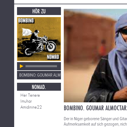
HÖR ZU
BOMBINO: GOUMAR ALMOCTAR
NOMAD.
Her Tenere
Imuhar
BOMBINO. GOUMAR ALMOCTAR.
Amidinine22
Der in Niger geborene Sänger und Gita
Aufmerksamkeit auf sich gezogen, nich