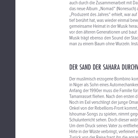
auch durch die Zusammenarbeit mit Dan 
das neue Album „Nomad“ (Nonesuch) a
„Produzent des Jahres“ erhielt, war au
tief berührt hat, was wieder einmal be
gemeinsame Heimat in der Musik heraus
vor den älteren Generationen und baut 
Musik trägt ebenso den Sound der Stadt
man zu einem Baum ohne Wurzeln. Insta
DER SAND DER SAHARA DURCHW
Der muslimisch erzogene Bombino kom
in Niger als Sohn eines Automechaniker
Anfang der 1990er muss die Familie für
Tamanrasset fliehen. Nach den ersten d
Noch im Exil verschlingt der junge Oma
Onkel von der Rebellions-Front kommt, 
Ishoumar-Songs zu spielen, nimmt gegen
Schulunterricht sehen. Doch dieser widm
Um dem Druck seines Vater zu entfliehen
Hirte in der Wüste verbringt, verfeinert e
Zurück von der Reise fragt ihn die ansä