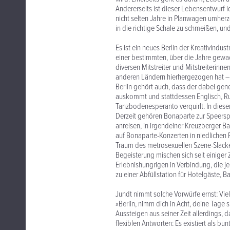
Andererseits ist dieser Lebensentwurf 
nicht selten Jahre in Planwagen umherz
in die richtige Schale zu schmeißen, u
Es ist ein neues Berlin der Kreativindu
einer bestimmten, über die Jahre gewa
diversen Mitstreiter und Mitstreiterin
anderen Ländern hierhergezogen hat – i
Berlin gehört auch, dass der dabei gene
auskommt und stattdessen Englisch, Ru
Tanzbodenesperanto verquirlt. In dieser
Derzeit gehören Bonaparte zur Speerspi
anreisen, in irgendeiner Kreuzberger Ba
auf Bonaparte-Konzerten in niedlichen 
Traum des metrosexuellen Szene-Slacker
Begeisterung mischen sich seit einiger
Erlebnishungrigen in Verbindung, die j
zu einer Abfüllstation für Hotelgäste,
Jundt nimmt solche Vorwürfe ernst: Viell
»Berlin, nimm dich in Acht, deine Tage
Aussteigen aus seiner Zeit allerdings, 
flexiblen Antworten: Es existiert als bu