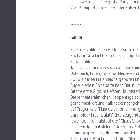
nichts weiter als eine große Party – un
Viva Bonaparte! Hoch lebe der Kaiser! L
*******
LAUT.DE
Einer der zahlreichen Herkunftsorte der
Spaß für Geschichtskundige, schlug doc
Südatlantikinsel.
Tatsächlich handelt es sich bei der Ban
Österreich, Polen, Panama, Neuseeland 
2006 als Idee in Barcelona geboren u
Auge, siedeln Bonaparte nach Berlin 
Gitarre erste Gigs im tiefsten Hauptst
Diese theaterähnlichen Happenings spre
gerne maskiert und halbnackt nachgehen
auf Fragen wie "Hast du schon einmal 
paranoider Fruchtsalat?" überzeugende 
jeweiligen Heimatstadt der "Circus Sho
In jenem Jahr hat sich die Bonparte-Part
herumgesprochen, die dem komplett i
Electropunk-Brocken ihre Unterstützun