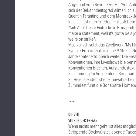
Angeführt vom Revoluzzer-Hit "Anti Ant
sich der Bekanntheitsgrad allmählich au
Quentin Tarantino und dem Montreux Ja
Inhaltlich ist man in jedem Fall, ob bet
"Anti Anti" beste Einblicke in Bonapart
make a statement, well it's gotta be a j
we're on strike".
Musikalisch setzt das Zweitwerk "My Ho
Synthie-Pop oder doch Jazz?! Streich 
Jahre später erfolgreich weiter. Die Fr
Konventionen. Ihre Liveshows bleiben m
Konventionen brechen, Aufstände (textlic
Zustimmung im Volk ernten - Bonaparte 
St. Helena endet, ist eher unwahrscheinl
Zumindest führt die Bonaparte-Homepa
****
DIE ZEIT
STUNDE DER FREAKS
Wenn nichts mehr geht, ist alles möglic
Strippende Bockwürste, lebende Facke