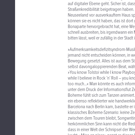
auf digitaler Ebene geht. Sicher ist, 
Straßenkredibilität beigetragen haben. 
Neuseeland vor ausverkauftem Haus spi
können sie es nicht haben, das ist dort 
Bonaparte hervorgebracht hat, eine Wel
schnell ausbreiten, bis irgendwann ei
bitten lässt, weil er zufällig in der Sta
»Aufmerksamkeitsdefizitsyndrom-Musik« 
jemand nicht entscheiden können, in we
Bewegung gesetzt. Alles ist aus dem Sta
selbst davongaloppierenden Beat, währ
»You know Tolstoi while I know Playboy
while I believe in Rock ’n’ Roll – you
too much...« Man könnte es auch inform
unter dem Druck der Informationsflut Zei
Boheme fühlt sich zum Tanzen animiert
ein ebenso reflektierter wie handwerkl
Barcelona nach Berlin kam, bastelte er 
klassisches Boheme-Szenario: keine Zent
zwischen dem Touren bleibt, Songwriti
herkömmlichen Sinn kann nicht die Rede
dass in einer Welt der Schnipsel der We