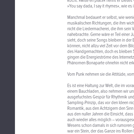
kocht. »Mise en place« nennt er dieses
»You say dada, I say it rhymes«, wie es
Manchmal bedauert er selbst, wie weni
musikalischen Richtungen, die ihm wichtig
nicht die Liedermacherei, die ihm sein 
nahebrachte. Gerne wäre er Teil einer
sieht, doch seine Songs bleiben in der
können, nicht allzu viel Zeit vor dem B
des Handgemachten, doch es bleiben Schn
gingen die Energieströme des Internetzei
Phänomen Bonaparte ohnehin nicht erk
Vom Punk nehmen sie die Attitüde, vom
Es ist eine Haltung zur Welt, die im v
einem Bauchladen, also nehmen wir uns
ausgefuchstes Gespür für Rhythmik und
Sampling-Prinzip, das vor den Ideen ni
Romantik, aus den Achtzigern den Sinn
aus den nuller Jahren die Einsicht, dass
auch wieder alles möglich – vorausgeset
Wesens schon damals in sich rumoren ge
war ein Stein, der das Ganze ins Rollen