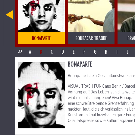
R ALMOCTAR
BONAPARTE
BOUBACAR TRAORE
BRA
A
B
C
D
E
F
G
H
I
J
BONAPARTE
Bonaparte ist ein Gesamtkunstwerk au
VISUAL TRASH PUNK aus Berlin / Barce
Vorhang auf! Das Leben ist nichts weite
wird niemals untergehen! Viva Bonaparte
eine schweißtreibende Grenzerfahrung
nackter Haut, die sich verlässlich ins
Kunstprojekt hat inzwischen ganz Europ
Qualitätspresse sowie Kulturmagazine 