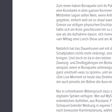
Zum einen haben Bonaparte sich ihr Pu
eine Konstante in dem ganzen Kommen un
Mitstreiter sagen selten Nein, wenn 
gegeben, einfach weil sie so drauf war
Grenze zur völligen physischen Erschöp
hätte sich ein Kreis geschlossen hin zu
war als die Aufnahme davon. »Ich meine
»am Mittag eine Lunch-Show und am A
Natürlich hat das Dauertouren viel mit
Schallplatten nichts mehr einbringt, sin
bringen. Und doch ist da in den letzte
Zwanzig- und Dreißigjährigen ein Bedü
verspürt, wenn er Bonaparte unterwegs
ganz unvirtuell »was zu spüren«, und wo
»Der Live-Moment ist heute das Direktes
der auch jenseits der Bühne die Aura ei
Nur in scheinbarem Widerspruch dazu s
digitalen Sphäre verfügen. Wer auf MyS
erdenklichen Auftritten, aus Russland,
Schnipsel betreibt Werbung in eigener Sa
nach bewusster Karriereplanung, währe