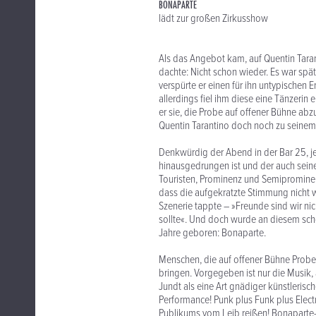
BONAPARTE
lädt zur großen Zirkusshow
Als das Angebot kam, auf Quentin Taran
dachte: Nicht schon wieder. Es war spä
verspürte er einen für ihn untypischen
allerdings fiel ihm diese eine Tänzeri
er sie, die Probe auf offener Bühne ab
Quentin Tarantino doch noch zu seinem
Denkwürdig der Abend in der Bar 25, je
hinausgedrungen ist und der auch seiner
Touristen, Prominenz und Semiprominen
dass die aufgekratzte Stimmung nicht 
Szenerie tappte – »Freunde sind wir ni
sollte«. Und doch wurde an diesem sch
Jahre geboren: Bonaparte.
Menschen, die auf offener Bühne Proben
bringen. Vorgegeben ist nur die Musik, 
Jundt als eine Art gnädiger künstlerisc
Performance! Punk plus Funk plus Elect
Publikums vom Leib reißen! Bonaparte-