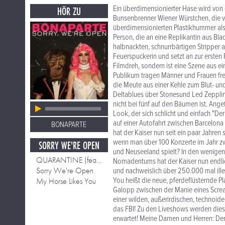
Ein überdimensionierter Hase wird von 
HÖR ZU
Bunsenbrenner Wiener Würstchen, die vo
überdimensionierten Plastikhummer als
Person, die an eine Replikantin aus Bla
halbnackten, schnurrbärtigen Stripper 
Feuerspuckerin und setzt an zur ersten 
Filmdreh, sondern ist eine Szene aus e
Publikum tragen Männer und Frauen freiwi
die Meute aus einer Kehle zum Blut- u
Deltablues über Stonesund Led Zepplin-
nicht bei fünf auf den Bäumen ist. An
Look, der sich schlicht und einfach "De
auf einer Autofahrt zwischen Barcelona 
BONAPARTE
hat der Kaiser nun seit ein paar Jahren
wenn man über 100 Konzerte im Jahr z
SORRY WE'RE OPEN
und Neuseeland spielt? In den wenigen 
QUARANTINE (feat. Housemeister)
Nomadentums hat der Kaiser nun endlic
Sorry We're Open
und nachweislich über 250.000 mal ille
You heißt die neue, pferdeflüsternde Pl
My Horse Likes You
Galopp zwischen der Manie eines Screa
einer wilden, außerirdischen, technoide
das FBI! Zu den Liveshows werden die
erwartet! Meine Damen und Herren: Der 