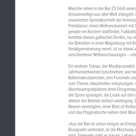
Manche sehen in der Bar 25 bloß eine
Amüsierwillige aus aller Welt drängeln. 
unsanierten Spreeabschnitt der Innens
Preisklasse, einen Wellnessbereich mit 
gerade ein Konzert stattfindet, Fußbal
Inmitten dieses gallischen Dorfes, nur
die Betreiber in einer Wagenburg mit K
Verallgemeinerung nennt, ist so etwas w
verschiedener Weltanschauungen – oder
Ein anderer Tobias, der Musikjournalist
Jahrhundertwende beschrieben, wie hier 
Ballerinakostümchen, den Fummeln vom
zum Thema »Vaudeville« entsprungen, w
Abenteuerspielplatzes ihren Drogenraus
die Spree sprangen, die Leute auf de
alldem der Betrieb einfach weiterging.
Neuem vereinigten, einer Best-of-Kultu
und das Pragmatische neben dem Wunsch,
»Aus der Bar ist schon einiges an Ener
Bonaparte verbindet, ist die Mischung a
wird. Einerseits geht es darum, Leben 