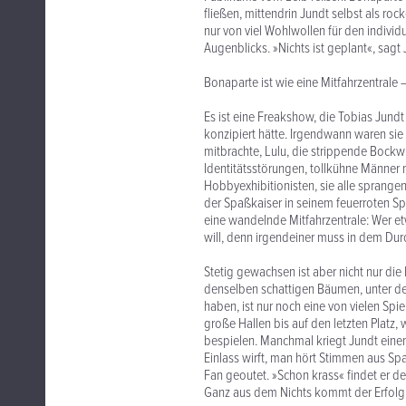
fließen, mittendrin Jundt selbst als 
nur von viel Wohlwollen für den indivi
Augenblicks. »Nichts ist geplant«, sagt J
Bonaparte ist wie eine Mitfahrzentrale –
Es ist eine Freakshow, die Tobias Jundt 
konzipiert hätte. Irgendwann waren sie 
mitbrachte, Lulu, die strippende Bockw
Identitätsstörungen, tollkühne Männer
Hobbyexhibitionisten, sie alle sprang
der Spaßkaiser in seinem feuerroten Sp
eine wandelnde Mitfahrzentrale: Wer etw
will, denn irgendeiner muss in dem Dur
Stetig gewachsen ist aber nicht nur die
denselben schattigen Bäumen, unter d
haben, ist nur noch eine von vielen Spi
große Hallen bis auf den letzten Platz
bespielen. Manchmal kriegt Jundt einen
Einlass wirft, man hört Stimmen aus Spa
Fan geoutet. »Schon krass« findet er d
Ganz aus dem Nichts kommt der Erfolg fr