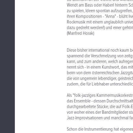
Wendt am Bass oder Haberl hinterm Sch
zu spielen, Ideen spontan aufzugreifen
ihren Kompositionen - "Anna" - blüht liv
Rockmusik mit einem unglaublich univers
dazu gedreht werden!) und einer gehörig
(Manfred Horak)
Diese bisher international noch kaum b
spannend die Verschmelzung von zeitg
kann, und zum anderen, welch aufregend
nennt sich - in einem Kunstwort, das mi
beim von dem österreichischen Jazzgit
die von ungemein lebendiger, geistreic
zudem, die für Liebhaber unterschiedlic
Als "folk-jazziges Kammermusikorkestra
das Ensemble - dessen Durchschnittsalt
durchgearbeitete Stücke, die auf Folk-E
von woher eines der Bandmitglieder s
Jazz-Improvisationen und manchmal fas
Schon die Instrumentierung hat eigenes