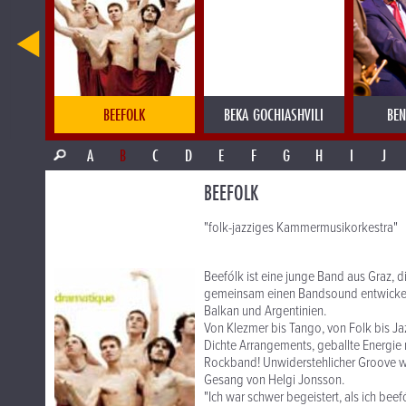
LE
BEEFOLK
BEKA GOCHIASHVILI
BEN
A
B
C
D
E
F
G
H
I
J
BEEFOLK
"folk-jazziges Kammermusikorkestra"
Beefólk ist eine junge Band aus Graz, 
gemeinsam einen Bandsound entwickelt, 
Balkan und Argentinien.
Von Klezmer bis Tango, von Folk bis Ja
Dichte Arrangements, geballte Energie m
Rockband! Unwiderstehlicher Groove w
Gesang von Helgi Jonsson.
"Ich war schwer begeistert, als ich bee