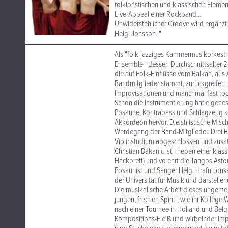
folkloristischen und klassischen Eleme
Live-Appeal einer Rockband...
Unwiderstehlicher Groove wird ergänz
Helgi Jonsson. "
Als "folk-jazziges Kammermusikorkestra
Ensemble - dessen Durchschnittsalter 2
die auf Folk-Einflüsse vom Balkan, aus 
Bandmitglieder stammt, zurückgreifen 
Improvisationen und manchmal fast roc
Schon die Instrumentierung hat eigenes
Posaune, Kontrabass und Schlagzeug st
Akkordeon hervor. Die stilistische Misc
Werdegang der Band-Mitglieder. Drei Be
Violinstudium abgeschlossen und zusätz
Christian Bakanic ist - neben einer kl
Hackbrett) und verehrt die Tangos Asto
Posaunist und Sänger Helgi Hrafn Jons
der Universität für Musik und darstelle
Die musikalische Arbeit dieses ungeme
jungen, frechen Spirit", wie ihr Kolle
nach einer Tournee in Holland und Belg
Kompositions-Fleiß und wirbelnder Imp