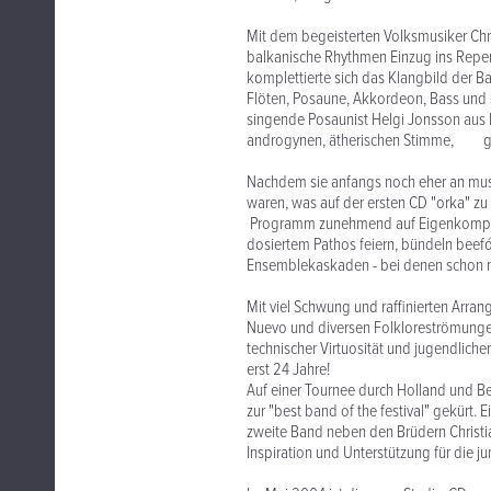
Mit dem begeisterten Volksmusiker Chr
balkanische Rhythmen Einzug ins Reper
komplettierte sich das Klangbild der 
Flöten, Posaune, Akkordeon, Bass und 
singende Posaunist Helgi Jonsson aus I
androgynen, ätherischen Stimme, g
Nachdem sie anfangs noch eher an musik
waren, was auf der ersten CD "orka" z
Programm zunehmend auf Eigenkomposit
dosiertem Pathos feiern, bündeln beef
Ensemblekaskaden - bei denen schon ma
Mit viel Schwung und raffinierten Arra
Nuevo und diversen Folkloreströmungen
technischer Virtuosität und jugendlic
erst 24 Jahre!
Auf einer Tournee durch Holland un
zur "best band of the festival" gekürt
zweite Band neben den Brüdern Christi
Inspiration und Unterstützung für die 