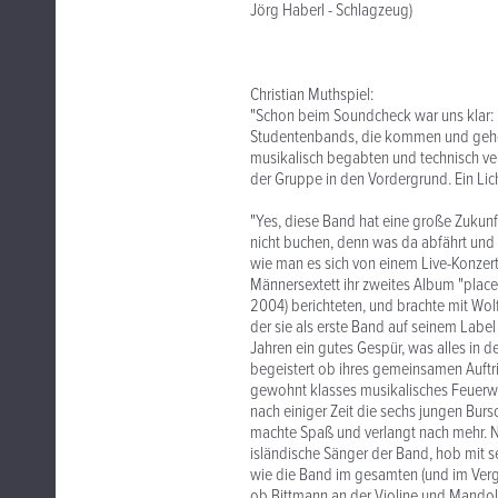
Jörg Haberl - Schlagzeug)
Christian Muthspiel:
"Schon beim Soundcheck war uns klar: H
Studentenbands, die kommen und gehen
musikalisch begabten und technisch vers
der Gruppe in den Vordergrund. Ein Lich
"Yes, diese Band hat eine große Zukunft
nicht buchen, denn was da abfährt und lo
wie man es sich von einem Live-Konzert
Männersextett ihr zweites Album "place 
2004) berichteten, und brachte mit Wol
der sie als erste Band auf seinem Label 
Jahren ein gutes Gespür, was alles in d
begeistert ob ihres gemeinsamen Auftri
gewohnt klasses musikalisches Feuerw
nach einiger Zeit die sechs jungen Burs
machte Spaß und verlangt nach mehr. N
isländische Sänger der Band, hob mit
wie die Band im gesamten (und im Vergle
ob Bittmann an der Violine und Mandol