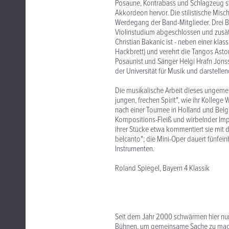
Posaune, Kontrabass und Schlagzeug st
Akkordeon hervor. Die stilistische Misc
Werdegang der Band-Mitglieder. Drei Be
Violinstudium abgeschlossen und zusätz
Christian Bakanic ist - neben einer kl
Hackbrett) und verehrt die Tangos Asto
Posaunist und Sänger Helgi Hrafn Jons
der Universität für Musik und darstelle
Die musikalische Arbeit dieses ungeme
jungen, frechen Spirit", wie ihr Kolle
nach einer Tournee in Holland und Belg
Kompositions-Fleiß und wirbelnder Imp
ihrer Stücke etwa kommentiert sie mit d
belcanto"; die Mini-Oper dauert fünfei
Instrumenten.
Roland Spiegel, Bayern 4 Klassik
Seit dem Jahr 2000 schwärmen hier nun
Bühnen, um gemeinsame Sache zu mach