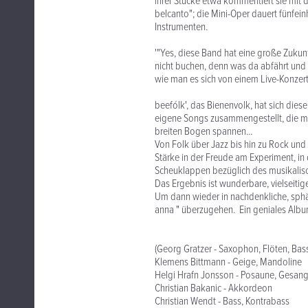
ihrer Stücke etwa kommentiert sie mit d
belcanto"; die Mini-Oper dauert fünfei
Instrumenten.
'"Yes, diese Band hat eine große Zukunf
nicht buchen, denn was da abfährt und lo
wie man es sich von einem Live-Konzert
beefólk', das Bienenvolk, hat sich die
eigene Songs zusammengestellt, die mit
breiten Bogen spannen...
Von Folk über Jazz bis hin zu Rock und 
Stärke in der Freude am Experiment, i
Scheuklappen bezüglich des musikalisc
Das Ergebnis ist wunderbare, vielseitig
Um dann wieder in nachdenkliche, sphär
anna " überzugehen. Ein geniales Albu
(Georg Gratzer - Saxophon, Flöten, Bass
Klemens Bittmann - Geige, Mandoline
Helgi Hrafn Jonsson - Posaune, Gesan
Christian Bakanic - Akkordeon
Christian Wendt - Bass, Kontrabass