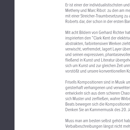
Er ist einer der individualistischsten un
Metheny und Marc Ribot zu den am meist
mit einer Streicher-Traumbesetzung zu 
Roberts dar, der schon in der ersten B
Mit acht Bildern von Gerhard Richter h
inspirierten den ”Clark Kent der elektri
abstrakten, farbintensiven Werken zieht
verwischt, verfremdet, lagert Layer übe
und seinen expressiven, phantasievoll
fließend in Kunst und Literatur übergeh
sich um Kunst und zur gleichen Zeit unm
vorstößt und unsere konventionellen Ko
Frisells Kompositionen sind in Musik um
geisterhaft verhangenen und verwehten 
entwickeln sich aus dem schieren Chao
sich Muster und zerfließen, wahre Wirb
Beats bewegen sich die Kompositionen
Denken Sie an Kammermusik des 20. Jahr
Muss man am besten selbst gehört haben
Verbalbeschreibungen längst nicht meh