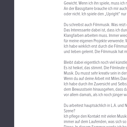
Gewicht. Wenn ich ihn spiele, muss ich 
An der Bassgitarre brauche ich mir auc
oder nicht. Ich spiele den „Upright“ n
Du schreibst auch Filmmusik. Was reizt 
Das Interessante dabei ist, dass ich d
Klangfarben arbeiten muss. Immer wiede
für meine eigenen Projekte verwende. W
Ich habe wirklich erst durch die Filmm
und lieben gelernt. Die Filmmusik hat 
Bleibt dabei eigentlich noch viel künstle
Es ist heikel, das stimmt. Die Filmleute 
Musik. Du musst sehr kreativ sein in de
Wenn du auf deine Arbeit mit Miles Davi
Ich habe durch ihn Zuversicht und Selb
dem Bewusstsein hinausgehen, dass das,
vor allem damals, als ich noch jünger wa
Du arbeitest hauptsächlich in L.A. und
Szene?
Ich pflege den Kontakt mit vielen Musike
immer auf dem Laufenden, was sich so