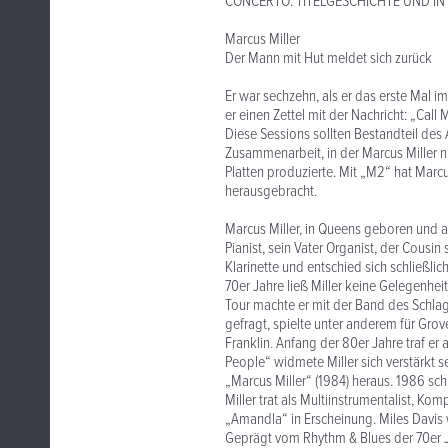
CONCERTO. TITELGESCHICHTE UND IN
Marcus Miller
Der Mann mit Hut meldet sich zurück
Er war sechzehn, als er das erste Mal im
er einen Zettel mit der Nachricht: „Call
Diese Sessions sollten Bestandteil des
Zusammenarbeit, in der Marcus Miller ni
Platten produzierte. Mit „M2“ hat Mar
herausgebracht.
Marcus Miller, in Queens geboren und au
Pianist, sein Vater Organist, der Cousin
Klarinette und entschied sich schließlic
70er Jahre ließ Miller keine Gelegenhei
Tour machte er mit der Band des Schlag
gefragt, spielte unter anderem für Gro
Franklin. Anfang der 80er Jahre traf er
People“ widmete Miller sich verstärkt 
„Marcus Miller“ (1984) heraus. 1986 sc
Miller trat als Multiinstrumentalist, K
„Amandla“ in Erscheinung. Miles Davis w
Geprägt vom Rhythm & Blues der 70er J