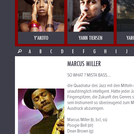
Y'AKOTO
YANN TIERSEN
YAR
A
B
C
D
E
F
G
H
I
J
MARCUS MILLER
SO WHAT ? MISTA BASS....
die Quadratur des Jazz mit den Mitteln 
unaufdringlich intelligent. Hätte jeder 
Fingerspitzen, die Zukunft des Genres s
sein Instrument so überzeugend zum M
Ausdruck abzuringen.
Marcus Miller (b, bcl, ss)
Poogie Bell (dr)
Dean Brown (g)