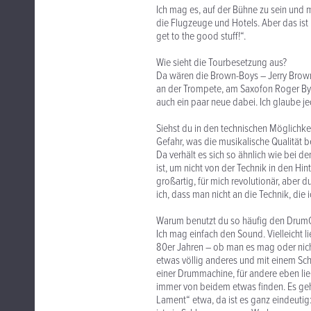
Ich mag es, auf der Bühne zu sein und me
die Flugzeuge und Hotels. Aber das ist 
get to the good stuff!“.
Wie sieht die Tourbesetzung aus?
Da wären die Brown-Boys – Jerry Brown
an der Trompete, am Saxofon Roger Bya
auch ein paar neue dabei. Ich glaube jed
Siehst du in den technischen Möglichke
Gefahr, was die musikalische Qualität be
Da verhält es sich so ähnlich wie bei d
ist, um nicht von der Technik in den Hin
großartig, für mich revolutionär, abe
ich, dass man nicht an die Technik, die 
Warum benutzt du so häufig den Dru
Ich mag einfach den Sound. Vielleicht l
80er Jahren – ob man es mag oder nicht
etwas völlig anderes und mit einem Sch
einer Drummachine, für andere eben li
immer von beidem etwas finden. Es geh
Lament“ etwa, da ist es ganz eindeutig