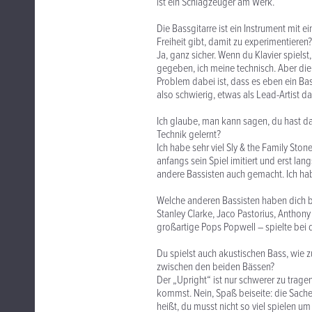
ist ein Schlagzeuger am Werk.
Die Bassgitarre ist ein Instrument mit 
Freiheit gibt, damit zu experimentieren?
Ja, ganz sicher. Wenn du Klavier spielst
gegeben, ich meine technisch. Aber di
Problem dabei ist, dass es eben ein Bas
also schwierig, etwas als Lead-Artist d
Ich glaube, man kann sagen, du hast da
Technik gelernt?
Ich habe sehr viel Sly & the Family Ston
anfangs sein Spiel imitiert und erst la
andere Bassisten auch gemacht. Ich hab
Welche anderen Bassisten haben dich b
Stanley Clarke, Jaco Pastorius, Anthon
großartige Pops Popwell – spielte bei
Du spielst auch akustischen Bass, wie
zwischen den beiden Bässen?
Der „Upright“ ist nur schwerer zu trage
kommst. Nein, Spaß beiseite: die Sache 
heißt, du musst nicht so viel spielen 