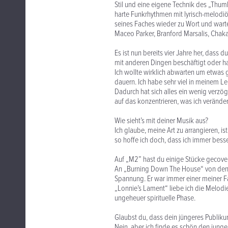
Stil und eine eigene Technik des „Thumb a
harte Funkrhythmen mit lyrisch-melodi
seines Faches wieder zu Wort und warte
Maceo Parker, Branford Marsalis, Chaka
Es ist nun bereits vier Jahre her, dass
mit anderen Dingen beschäftigt oder ha
Ich wollte wirklich abwarten um etwas g
dauern. Ich habe sehr viel in meinem 
Dadurch hat sich alles ein wenig verzög
auf das konzentrieren, was ich veränder
Wie sieht’s mit deiner Musik aus?
Ich glaube, meine Art zu arrangieren, i
so hoffe ich doch, dass ich immer bess
Auf „M2” hast du einige Stücke gecove
An „Burning Down The House“ von den T
Spannung. Er war immer einer meiner F
„Lonnie’s Lament“ liebe ich die Melodi
ungeheuer spirituelle Phase.
Glaubst du, dass dein jüngeres Publik
Nein, aber ich finde es schön den junge