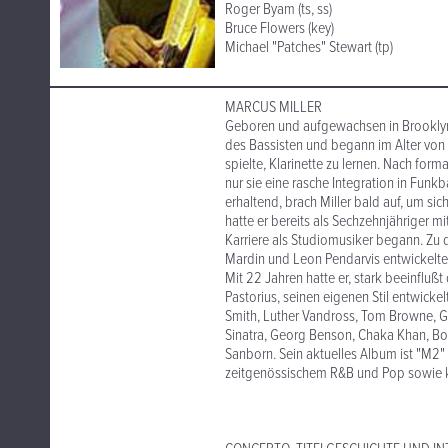
Roger Byam (ts, ss)
Bruce Flowers (key)
Michael "Patches" Stewart (tp)
MARCUS MILLER
Geboren und aufgewachsen in Brooklyn, 
des Bassisten und begann im Alter von a
spielte, Klarinette zu lernen. Nach form
nur sie eine rasche Integration in Funk
erhaltend, brach Miller bald auf, um si
hatte er bereits als Sechzehnjähriger m
Karriere als Studiomusiker begann. Zu 
Mardin und Leon Pendarvis entwickelte M
Mit 22 Jahren hatte er, stark beeinfluß
Pastorius, seinen eigenen Stil entwickel
Smith, Luther Vandross, Tom Browne, Gro
Sinatra, Georg Benson, Chaka Khan, Bo
Sanborn. Sein aktuelles Album ist "M2" 
zeitgenössischem R&B und Pop sowie kl