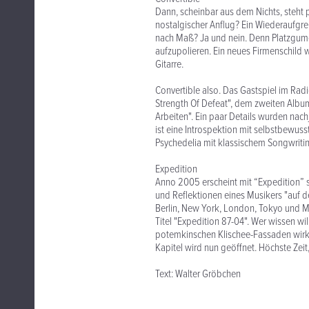
Dann, scheinbar aus dem Nichts, steht pl
nostalgischer Anflug? Ein Wiederaufgr
nach Maß? Ja und nein. Denn Platzgum
aufzupolieren. Ein neues Firmenschild wi
Gitarre.
Convertible also. Das Gastspiel im Radio
Strength Of Defeat", dem zweiten Albu
Arbeiten". Ein paar Details wurden nac
ist eine Introspektion mit selbstbewus
Psychedelia mit klassischem Songwritin
Expedition
Anno 2005 erscheint mit “Expedition” s
und Reflektionen eines Musikers "auf d
Berlin, New York, London, Tokyo und Mo
Titel "Expedition 87-04". Wer wissen w
potemkinschen Klischee-Fassaden wirklic
Kapitel wird nun geöffnet. Höchste Zeit
Text: Walter Gröbchen