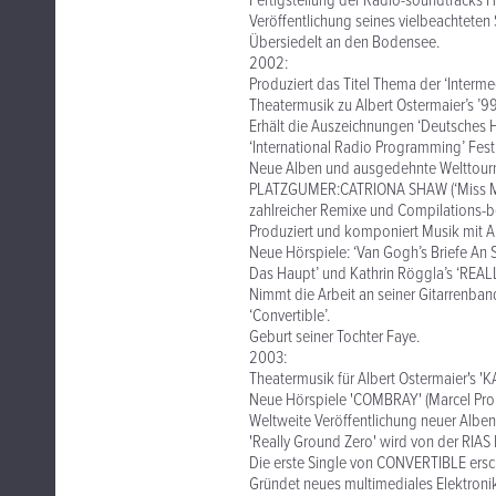
Fertigstellung der Radio-soundtrac
Veröffentlichung seines vielbeachtete
Übersiedelt an den Bodensee.
2002:
Produziert das Titel Thema der ‘Intermed
Theatermusik zu Albert Ostermaier’s ’
Erhält die Auszeichnungen ‘Deutsches 
‘International Radio Programming’ Festi
Neue Alben und ausgedehnte Welttourn
PLATZGUMER:CATRIONA SHAW (‘Miss Me
zahlreicher Remixe und Compilations-b
Produziert und komponiert Musik mit An
Neue Hörspiele: ‘Van Gogh’s Briefe An 
Das Haupt’ und Kathrin Röggla’s ‘RE
Nimmt die Arbeit an seiner Gitarrenb
‘Convertible’.
Geburt seiner Tochter Faye.
2003:
Theatermusik für Albert Ostermaier's '
Neue Hörspiele 'COMBRAY' (Marcel Prou
Weltweite Veröffentlichung neuer Alb
'Really Ground Zero' wird von der RIAS
Die erste Single von CONVERTIBLE ersch
Gründet neues multimediales Elektroni