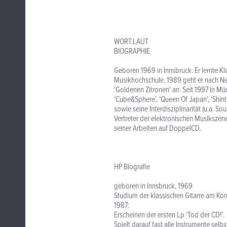
WORT.LAUT
BIOGRAPHIE
Geboren 1969 in Innsbruck. Er lernte K
Musikhochschule. 1989 geht er nach New
'Goldenen Zitronen' an. Seit 1997 in M
‘Cube&Sphere’, ‘Queen Of Japan’, ‘Shinto
sowie seine Interdisziplinarität (u.a. S
Vertreter der elektronischen Musikszene
seiner Arbeiten auf DoppelCD.
HP Biografie
geboren in Innsbruck, 1969
Studium der klassischen Gitarre am Kon
1987:
Erscheinen der ersten Lp ‘Tod der CD!’.
Spielt darauf fast alle Instrumente selbs