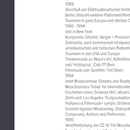
1989:
Abschluß am Elektroakkustischen Institu
Berlin, Vielzahl weiterer Plattenveröffen
Tourneen in ganz Europa und etlichen 
1990 - 1994:
lebt in New York.
Komponist, Gitarrist, Sänger + Produzen
Zahlreiche, auch kommerziell erfolgre
amerikanischen und britischen Plattenf
Tourneen in den USA und Europa.
Theatermusik zu ‘Neon’s Inn’, Kellerthea
und ‘Hobbycop’, Club 111 Bern.
Filmmusik zum Spielfilm ‘Tief Oben’.
1994:
leitet Musikseminar ‘Dreams and Reality
Musicbusiness Today’ für international
Erscheinen eines ‘Greatest Hits’ albums
Zieht nach Los Angeles. Postproduktion
Hollywood Filmmusik+ symph. Orchestr
Gründet eigenen Musikverlag ‘Zinkopat
Composers, Authors and Performers.
1995:
Veröffentlichung der CD ‘At The Mounta