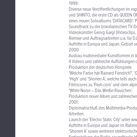
1999:
Diverse neue Veröffentlichungen im ex
und SHINTO, die erste CD als QUEEN OF
eines neuen Soloalbums 'DATACARD'. Pr
Soundtrack zu der brasilianischen TV
Videokünstler Georg Gaigl (Videoclips, P
Remixe und Auftragsarbeiten u.a. für D
Auftritte in Europa und Japan. Geburt 
2000:
Ausbau multimedialer Kunstformen in V
4 Videos und zahlreiche Aufführungen 
Produktion der deutschen Hörspiele
‘Welche Farbe hat Rainard Fendrich?’, 
‘High’ und ‘Shonen A’, welche teils au
Filmscores zu ‘Pash.com’ und dem alpi
‘White Noise – Das Weiße Rauschen’.
Produktion neuer Alben und zahlreicher 
2001:
Diplomabschluß des Multimedia-Produ
Arbeiten.
Launch der 'Electro Static City' unter 
Auftritte in Europa und Japan im Rahme
‘Shonen A’ sowie weiteren elektronische