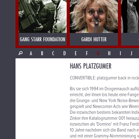
GANG STARR FOUNDATION
GARDI HUTTER
A
B
C
D
E
F
G
H
I
J
HANS PLATZGUMER
CONVERTIBLE: platzgumer back in roc
Bis sie sich 1994 im Drogenrausch aufl
erreicht, der ihnen bis heute eine Fang
die Grunge- und New York Noise-Beweg
gespielt und Newcomer-Acts wie Ween
Die inzwischen bestens bekannten Indie
Zinker ihre Katalognummer 001 herauszu
inzwischen als 'Domino' mit Franz Fer
10 Jahre nachdem sich die Band nach e
und mit einer Grammy-Nomminierung von