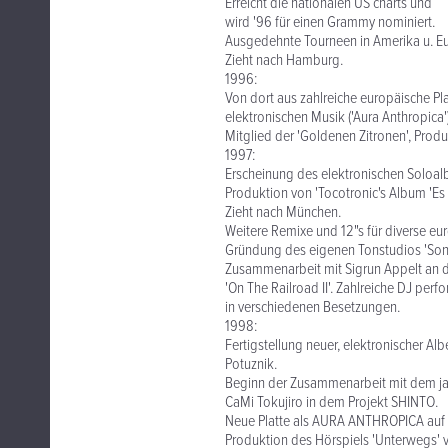
Erreicht die nationalen US charts und
wird '96 für einen Grammy nominiert.
Ausgedehnte Tourneen in Amerika u. E
Zieht nach Hamburg.
1996:
Von dort aus zahlreiche europäische Pl
elektronischen Musik ('Aura Anthropica')
Mitglied der 'Goldenen Zitronen', Pro
1997:
Erscheinung des elektronischen Soloalb
Produktion von 'Tocotronic's Album 'Es i
Zieht nach München.
Weitere Remixe und 12"s für diverse eu
Gründung des eigenen Tonstudios 'Son
Zusammenarbeit mit Sigrun Appelt an 
'On The Railroad II'. Zahlreiche DJ perf
in verschiedenen Besetzungen.
1998:
Fertigstellung neuer, elektronischer A
Potuznik.
Beginn der Zusammenarbeit mit dem ja
CaMi Tokujiro in dem Projekt SHINTO.
Neue Platte als AURA ANTHROPICA au
Produktion des Hörspiels 'Unterwegs' 