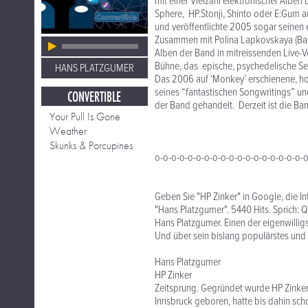
mit einer Vielzahl elektronischer Alb
Sphere, HP.Stonji, Shinto oder E:Gum a
und veröffentlichte 2005 sogar seinen 
Zusammen mit Polina Lapkovskaya (Bass
Alben der Band in mitreissenden Live-
Bühne, das epische, psychedelische Se
HANS PLATZGUMER
Das 2006 auf ‘Monkey’ erschienene, hoc
seines “fantastischen Songwritings” u
CONVERTIBLE
der Band gehandelt. Derzeit ist die Ba
Your Pull Is Gone
Weather
Skunks & Porcupines
o-o-o-o-o-o-o-o-o-o-o-o-o-o-o-o-o-o-
Geben Sie "HP Zinker" in Google, die I
"Hans Platzgumer". 5440 Hits. Sprich: Q
Hans Platzgumer. Einen der eigenwilli
Und über sein bislang populärstes und
Hans Platzgumer
HP Zinker
Zeitsprung. Gegründet wurde HP Zinker
Innsbruck geboren, hatte bis dahin sc