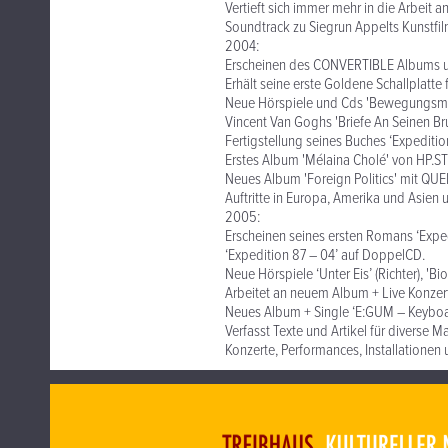
Vertieft sich immer mehr in die Arbeit 
Soundtrack zu Siegrun Appelts Kunstfi
2004:
Erscheinen des CONVERTIBLE Albums un
Erhält seine erste Goldene Schallplatte 
Neue Hörspiele und Cds 'Bewegungsmelder
Vincent Van Goghs 'Briefe An Seinen Br
Fertigstellung seines Buches ‘Expedition
Erstes Album 'Mélaina Cholé' von HP.S
Neues Album 'Foreign Politics' mit QU
Auftritte in Europa, Amerika und Asien
2005:
Erscheinen seines ersten Romans ‘Exped
‘Expedition 87 – 04’ auf DoppelCD.
Neue Hörspiele ‘Unter Eis’ (Richter), 'B
Arbeitet an neuem Album + Live Konzert
Neues Album + Single ‘E:GUM – Keyboard
Verfasst Texte und Artikel für diverse M
Konzerte, Performances, Installationen