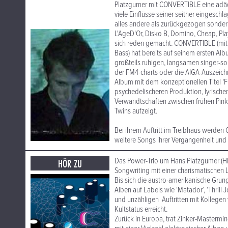
Platzgumer mit CONVERTIBLE eine adäqu
viele Einflüsse seiner seither eingeschl
alles andere als zurückgezogen sondern
L'AgeD'Or, Disko B, Domino, Cheap, Pla
sich reden gemacht. CONVERTIBLE (mi
Bass) hat bereits auf seinem ersten Al
großteils ruhigen, langsamen singer-s
der FM4-charts oder die AIGA-Auszeichn
Album mit dem konzeptionellen Titel 'Fra
psychedelischeren Produktion, lyrische
Verwandtschaften zwischen frühen Pink
Twins aufzeigt.
Bei ihrem Auftritt im Treibhaus werden
weitere Songs ihrer Vergangenheit und 
Das Power-Trio um Hans Platzgumer (HP
HÖR ZU
Songwriting mit einer charismatischen 
Bis sich die austro-amerikanische Gru
Alben auf Labels wie ‘Matador’, ‘Thri
und unzähligen Auftritten mit Kollegen
Kultstatus erreicht.
Zurück in Europa, trat Zinker-Mastermi