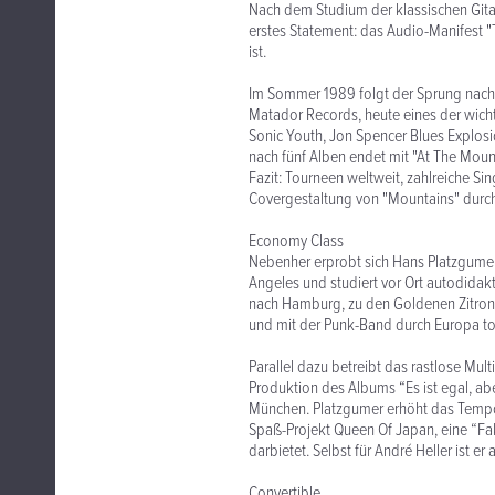
Nach dem Studium der klassischen Gitarr
erstes Statement: das Audio-Manifest "T
ist.
Im Sommer 1989 folgt der Sprung nach 
Matador Records, heute eines der wich
Sonic Youth, Jon Spencer Blues Explosi
nach fünf Alben endet mit "At The Mou
Fazit: Tourneen weltweit, zahlreiche S
Covergestaltung von "Mountains" durch
Economy Class
Nebenher erprobt sich Hans Platzgumer
Angeles und studiert vor Ort autodida
nach Hamburg, zu den Goldenen Zitrone
und mit der Punk-Band durch Europa to
Parallel dazu betreibt das rastlose Mul
Produktion des Albums “Es ist egal, a
München. Platzgumer erhöht das Tempo 
Spaß-Projekt Queen Of Japan, eine “Fak
darbietet. Selbst für André Heller ist er
Convertible