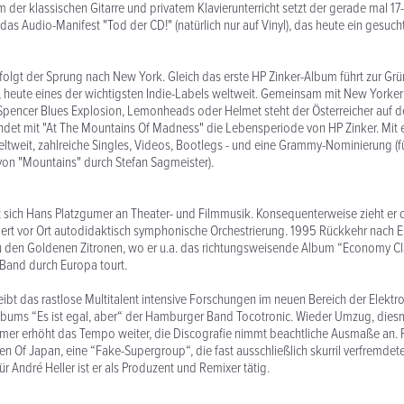
der klassischen Gitarre und privatem Klavierunterricht setzt der gerade mal 17-
 das Audio-Manifest "Tod der CD!" (natürlich nur auf Vinyl), das heute ein gesu
olgt der Sprung nach New York. Gleich das erste HP Zinker-Album führt zur Gr
 heute eines der wichtigsten Indie-Labels weltweit. Gemeinsam mit New Yorke
Spencer Blues Explosion, Lemonheads oder Helmet steht der Österreicher auf de
ndet mit "At The Mountains Of Madness" die Lebensperiode von HP Zinker. Mit 
eltweit, zahlreiche Singles, Videos, Bootlegs - und eine Grammy-Nominierung (f
on "Mountains" durch Stefan Sagmeister).
 sich Hans Platzgumer an Theater- und Filmmusik. Konsequenterweise zieht er 
ert vor Ort autodidaktisch symphonische Orchestrierung. 1995 Rückkehr nach 
 den Goldenen Zitronen, wo er u.a. das richtungsweisende Album “Economy Cla
Band durch Europa tourt.
reibt das rastlose Multitalent intensive Forschungen im neuen Bereich der Elektr
lbums “Es ist egal, aber“ der Hamburger Band Tocotronic. Wieder Umzug, dies
mer erhöht das Tempo weiter, die Discografie nimmt beachtliche Ausmaße an. 
n Of Japan, eine “Fake-Supergroup“, die fast ausschließlich skurril verfremdet
für André Heller ist er als Produzent und Remixer tätig.