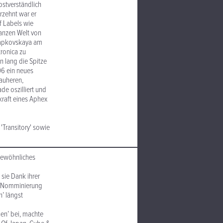
stverständlich
hrzehnt war er
f Labels wie
ganzen Welt von
Lapkovskaya am
ronica zu
 lang die Spitze
06 ein neues
rauheren,
de oszilliert und
raft eines Aphex
'Transitory' sowie
gewöhnliches
sie Dank ihrer
my-Nomminierung
n’ längst
en’ bei, machte