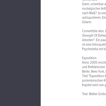
Dann, scheinbar au
nostalgischer An
nach Maß? Ja und
aufzupolieren. Ein
Gitarre.
Convertible also. 
Strength Of Defea
Arbeiten". Ein pa
ist eine Introspe
Psychedelia mit k
Expedition
Anno 2005 erschei
und Reflektionen 
Berlin, New York,
Titel "Expedition
potemkinschen Kli
Kapitel wird nun g
Text: Walter Gröb