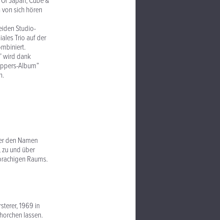
 Of Japan, Cube &
 von sich hören
eiden Studio-
les Trio auf der
mbiniert.
’ wird dank
Peppers-Album”
n.
Oder den Namen
, zu und über
sprachigen Raums.
terer, 1969 in
horchen lassen.