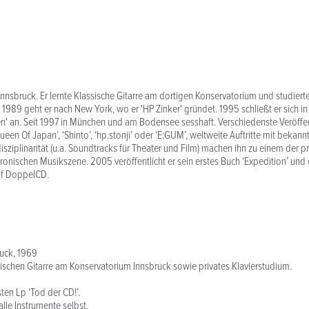
nnsbruck. Er lernte Klassische Gitarre am dortigen Konservatorium und studiert
1989 geht er nach New York, wo er 'HP Zinker' gründet. 1995 schließt er sich 
n' an. Seit 1997 in München und am Bodensee sesshaft. Verschiedenste Veröffe
een Of Japan’, ‘Shinto’, ‘hp.stonji’ oder ‘E:GUM’, weltweite Auftritte mit bekann
isziplinarität (u.a. Soundtracks für Theater und Film) machen ihn zu einem der pr
ktronischen Musikszene. 2005 veröffentlicht er sein erstes Buch ‘Expedition’ und
uf DoppelCD.
ruck, 1969
ischen Gitarre am Konservatorium Innsbruck sowie privates Klavierstudium.
ten Lp ‘Tod der CD!’.
 alle Instrumente selbst.