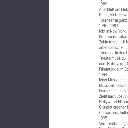
1989:
Abschluß am Elekt
Berlin, Vielzahl w
Tourneen in ganz 
1990 - 1994:
lebt in New York.
Komponist, Gitarri
Zahlreiche, auch 
amerikanischen un
Tourneen in den 
Theatermusik zu ‘N
und ‘Hobbycop’, C
Filmmusik zum Spi
1994:
leitet Musiksemin
Musicbusiness Tod
Erscheinen eines 
Zieht nach Los An
Hollywood Filmmu
Gründet eigenen M
Composers, Autho
1995:
Veröffentlichung 