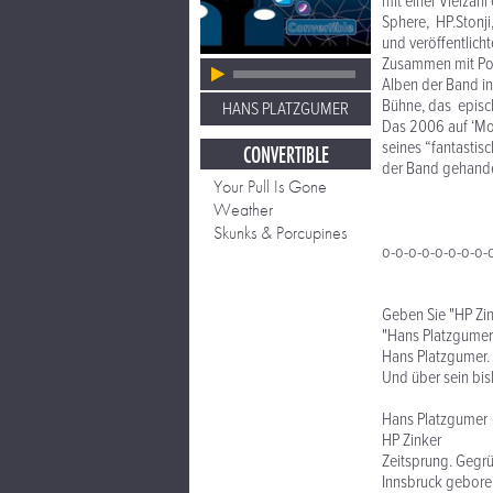
mit einer Vielzah
Sphere, HP.Stonji
und veröffentlich
Zusammen mit Pol
Alben der Band in
Bühne, das episc
HANS PLATZGUMER
Das 2006 auf ‘Mon
seines “fantastis
CONVERTIBLE
der Band gehandel
Your Pull Is Gone
Weather
Skunks & Porcupines
o-o-o-o-o-o-o-o-
Geben Sie "HP Zin
"Hans Platzgumer"
Hans Platzgumer. 
Und über sein bis
Hans Platzgumer
HP Zinker
Zeitsprung. Gegr
Innsbruck gebore