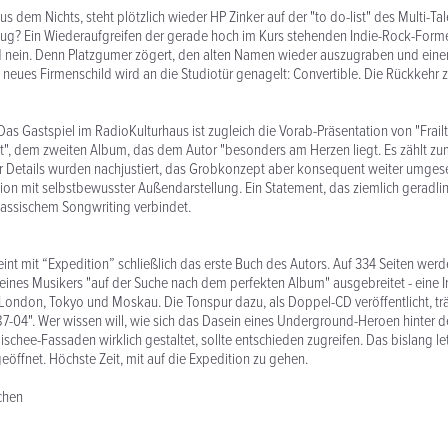
s dem Nichts, steht plötzlich wieder HP Zinker auf der "to do-list" des Multi-Tal
flug? Ein Wiederaufgreifen der gerade hoch im Kurs stehenden Indie-Rock-For
 nein. Denn Platzgumer zögert, den alten Namen wieder auszugraben und ein
 neues Firmenschild wird an die Studiotür genagelt: Convertible. Die Rückkehr zur
Das Gastspiel im RadioKulturhaus ist zugleich die Vorab-Präsentation von "Frailt
t", dem zweiten Album, das dem Autor "besonders am Herzen liegt. Es zählt z
ar Details wurden nachjustiert, das Grobkonzept aber konsequent weiter umgese
ktion mit selbstbewusster Außendarstellung. Ein Statement, das ziemlich geradl
lassischem Songwriting verbindet.
nt mit “Expedition” schließlich das erste Buch des Autors. Auf 334 Seiten wer
eines Musikers "auf der Suche nach dem perfekten Album" ausgebreitet - eine I
 London, Tokyo und Moskau. Die Tonspur dazu, als Doppel-CD veröffentlicht, trä
 87-04". Wer wissen will, wie sich das Dasein eines Underground-Heroen hinter 
schee-Fassaden wirklich gestaltet, sollte entschieden zugreifen. Das bislang le
eöffnet. Höchste Zeit, mit auf die Expedition zu gehen.
chen