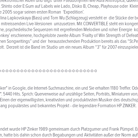
l elektronischer Alben und Gigs unter Pseudonymen wie Aura Anthropica, Queen
, Shinto oder E:Gum auf Labels wie Lado, Disko B, Cheap, Playhouse oder Klein
te 2005 sogar seinen ersten Roman ‘Expedition’.
ina Lapkovskaya (Bass) und Tom Wu (Schlagzeug) versteht er die Stücke der b
 mitreissenden Live-Versionen umzusetzen. Mit CONVERTIBLE steht ein kongenia
he, psychedelische Sequenzen mit ergreifenden Melodien und roher Energie ko
key’ erschienene, hochgelobte zweite Album ‘Frailty of Win Strength of Defeat
chen Songwritings” und der herausstechenden Produktion bereits als das “St.
t. Derzeit ist die Band im Studio um ein neues Album “3” für 2007 einzuspiele
o-o-o-o-o-o-o-o-o-o-o-o-o-o-o-o-o-o-o-o-o-o-o-o-o-o-o
ker" in Google, die Internet-Suchmaschine, ein und Sie erhalten 1180 Treffer. 
. 5440 Hits. Sprich: Querverweise auf unzählige Seiten, Porträts, Miniaturen von
Einen der eigenwilligsten, kreativsten und produktivsten Musiker des deutsch
lang populärstes und bekanntes Projekt - die legendäre Formation HP ZINKER.
ündet wurde HP Zinker 1989 gemeinsam durch Platzgumer und Frank Pümpel. Ers
n, hatte bis dahin schon durch Begabungen und Aktivitäten außer der Norm auf