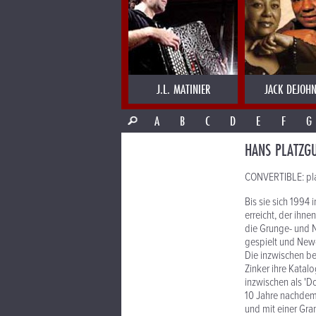
J.L. MATINIER
JACK DEJOHN
A
B
C
D
E
F
G
HANS PLATZG
CONVERTIBLE: pla
Bis sie sich 1994
erreicht, der ihn
die Grunge- und 
gespielt und New
Die inzwischen be
Zinker ihre Katal
inzwischen als '
10 Jahre nachdem
und mit einer Gra