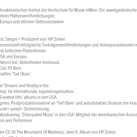
roakkustischen Institut der Hochschule für Musik inWien. Div. avantgardistische
eiterer Plattenveröffentlichungen.
Europa und etlichen Ostblockstaaten.
st, Sänger + Produzent von ‘HP Zinker’.
kommerziell erfolgreiche Tonträgerveröffentlichungen und Videoproduktionen m
d britischen Plattenfirmen.
USA und Europa.
eon’s Inn’, Kellertheater Innsbruck,
lub 111 Bern.
elfilm ‘Tief Oben’.
ar ‘Dreams and Reality in the
ay’ für internationale Jugendorganisation.
‘Greatest Hits’ albums in den USA.
geles. Postproduktionsarbeit an ‘Tief Oben’ und autodidaktes Studium der klas
sik+ symph. Orchestrierung.
usikverlag ‘Zinkopated Music’ in den USA. Mitglied der amerikanischen Associ
rs and Performers.
der CD ‘At The Mountains Of Madness’, dem 6. Album von HP Zinker.