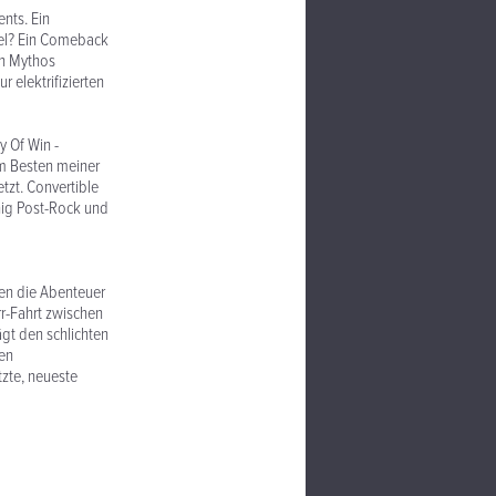
ents. Ein
mel? Ein Comeback
en Mythos
 elektrifizierten
y Of Win -
um Besten meiner
tzt. Convertible
inig Post-Rock und
den die Abenteuer
rr-Fahrt zwischen
gt den schlichten
den
tzte, neueste