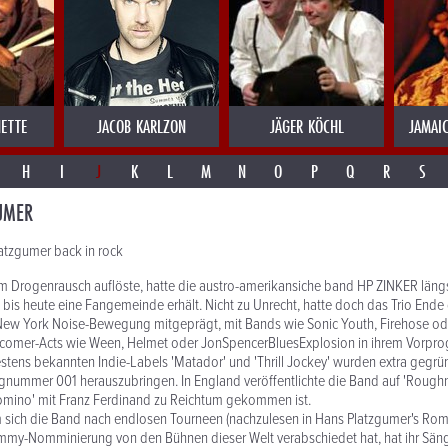
ETTE
JACOB KARLZON
JÄGER KÖCHL
JAMAI
H
I
J
K
L
M
N
O
P
Q
R
S
UMER
tzgumer back in rock
 im Drogenrausch auflöste, hatte die austro-amerikansiche band HP ZINKER längs
en bis heute eine Fangemeinde erhält. Nicht zu Unrecht, hatte doch das Trio Ende
New York Noise-Bewegung mitgeprägt, mit Bands wie Sonic Youth, Firehose od
comer-Acts wie Ween, Helmet oder JonSpencerBluesExplosion in ihrem Vorpr
stens bekannten Indie-Labels 'Matador' und 'Thrill Jockey' wurden extra gegrü
ognummer 001 herauszubringen. In England veröffentlichte die Band auf 'Roughn
Domino' mit Franz Ferdinand zu Reichtum gekommen ist.
 sich die Band nach endlosen Tourneen (nachzulesen in Hans Platzgumer's Roma
mmy-Nomminierung von den Bühnen dieser Welt verabschiedet hat, hat ihr Sänge