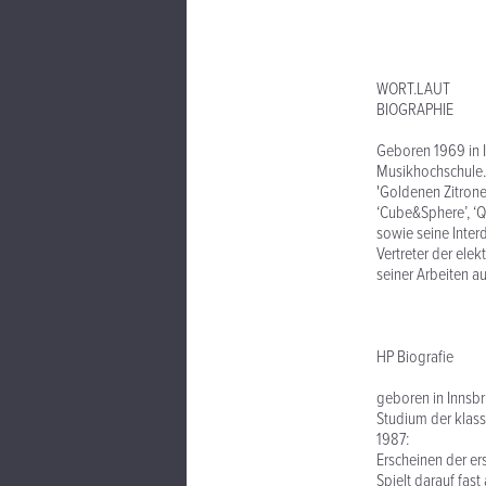
WORT.LAUT
BIOGRAPHIE
Geboren 1969 in I
Musikhochschule. 
'Goldenen Zitrone
‘Cube&Sphere’, ‘Qu
sowie seine Interd
Vertreter der ele
seiner Arbeiten a
HP Biografie
geboren in Innsb
Studium der klass
1987:
Erscheinen der ers
Spielt darauf fast