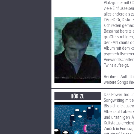
Platzgumer mit C
viele Einflüsse se
alles andere als 
L'AgeD'Or, Disko 
sich reden gema
Bass) hat bereits
großteils ruhigen
der FM4-charts od
Album mit dem konz
psychedelischeren
Verwandtschaften
Twins aufzeigt.
Bei ihrem Auftrit
weitere Songs ihr
Das Power-Trio u
HÖR ZU
Songwriting mit e
Bis sich die aust
Alben auf Labels 
und unzähligen Au
Kultstatus erreich
Zurück in Europa,