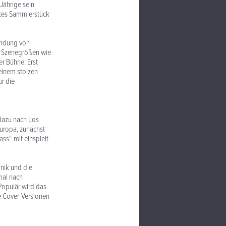
Jährige sein
chtes Sammlerstück
ündung von
r Szenegrößen wie
r Bühne. Erst
einem stolzen
ür die
dazu nach Los
Europa, zunächst
ss“ mit einspielt
onik und die
mal nach
Populär wird das
e Cover-Versionen