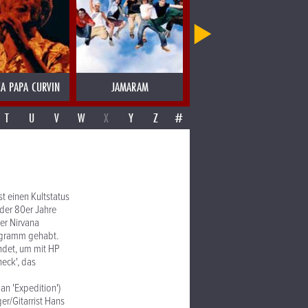
CA PAPA CURVIN
JAMARAM
JAMES BLOOD ULMER
T
U
V
W
X
Y
Z
#
t einen Kultstatus
 der 80er Jahre
er Nirvana
ogramm gehabt.
ndet, um mit HP
eck', das
n 'Expedition')
r/Gitarrist Hans