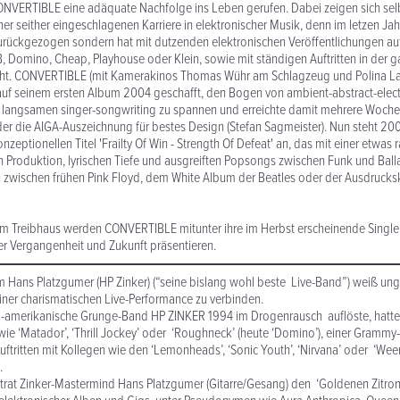
ONVERTIBLE eine adäquate Nachfolge ins Leben gerufen. Dabei zeigen sich selb
iner seither eingeschlagenen Karriere in elektronischer Musik, denn im letzen Ja
zurückgezogen sondern hat mit dutzenden elektronischen Veröffentlichungen au
B, Domino, Cheap, Playhouse oder Klein, sowie mit ständigen Auftritten in der 
cht. CONVERTIBLE (mit Kamerakinos Thomas Wühr am Schlagzeug und Polina 
 auf seinem ersten Album 2004 geschafft, den Bogen von ambient-abstract-elect
, langsamen singer-songwriting zu spannen und erreichte damit mehrere Wochen
er die AIGA-Auszeichnung für bestes Design (Stefan Sagmeister). Nun steht 20
eptionellen Titel 'Frailty Of Win - Strength Of Defeat' an, das mit einer etwas 
 Produktion, lyrischen Tiefe und ausgreiften Popsongs zwischen Funk und Balla
 zwischen frühen Pink Floyd, dem White Album der Beatles oder der Ausdrucksk
t im Treibhaus werden CONVERTIBLE mitunter ihre im Herbst erscheinende Single 
er Vergangenheit und Zukunft präsentieren.
m Hans Platzgumer (HP Zinker) (“seine bislang wohl beste Live-Band”) weiß un
iner charismatischen Live-Performance zu verbinden.
ro-amerikanische Grunge-Band HP ZINKER 1994 im Drogenrausch auflöste, hatte 
wie ‘Matador’, ‘Thrill Jockey’ oder ‘Roughneck’ (heute ‘Domino’), einer Gram
ftritten mit Kollegen wie den ‘Lemonheads’, ‘Sonic Youth’, ‘Nirvana’ oder ‘Wee
t.
 trat Zinker-Mastermind Hans Platzgumer (Gitarre/Gesang) den ‘Goldenen Zitron