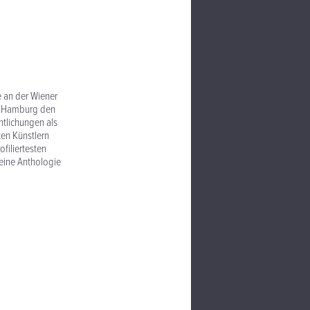
e an der Wiener
in Hamburg den
ntlichungen als
ten Künstlern
ofiliertesten
 eine Anthologie